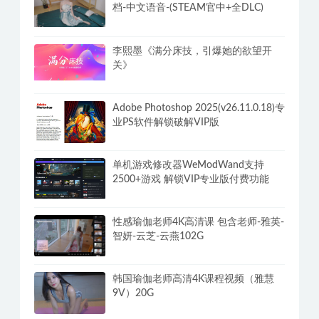
学习性感小姐姐做瑜伽几个动作全身暴
汗
我为情狂-Build.15079080-1.2-3号升级
档-中文语音-(STEAM官中+全DLC)
李熙墨《满分床技，引爆她的欲望开
关》
Adobe Photoshop 2025(v26.11.0.18)专
业PS软件解锁破解VIP版
单机游戏修改器WeModWand支持
2500+游戏 解锁VIP专业版付费功能
性感瑜伽老师4K高清课 包含老师-雅英-
智妍-云芝-云燕102G