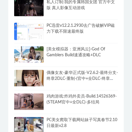
老司机最全的两性相爱技巧分享福利方
法
私人订制:我的专属韩国女团 官方中文
版 真人影像互动游戏
PC迅雷v12.2.1.2930去广告破解VIP磁
力下载不限速最终版
[美女模拟器：亚洲风云]-God Of
Gamblers Build速通攻略+DLC
偶像女友-豪华正式版-V2.6.2-最终分支-
终章2DLC-重制-(官中+全DLC-终章
DLC-分支DLC)-和女神谈恋爱-锁区
鸡肉游戏:炸鸡外卖员-Build.14526369-