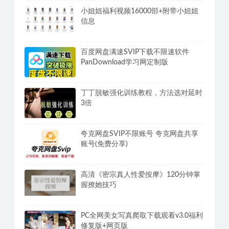
热榜推荐
抖音海外版TikTok v46.2.5去水印广告解
锁地区限制版 免拔卡无锁区
小姐姐福利视频16000部+附带小姐姐
信息
百度网盘满速SVIP下载不限速软件
PanDownload学习网定制版
丁丁脱敏强化训练教程，方法选对延时
3倍
夸克网盘SVIP不限账号 夸克网盘共享
账号(免费分享)
高清《密宗真人性爱按摩》120分钟掌