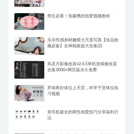
握撩她技巧
PC全网美女写真爬取下载观看v3.0福利
修复版+网页版
男生必看！加藤鹰的指爱视频教程
乐乐性感身材嫩模大尺度写真【珍品收
藏必备】女神独家超大合集(2)
风灵月影修改器v2.4.5单机游戏修改器
合集3000+网页版永久免费
罗南希好体位上天堂，科学干货体位练
习视频