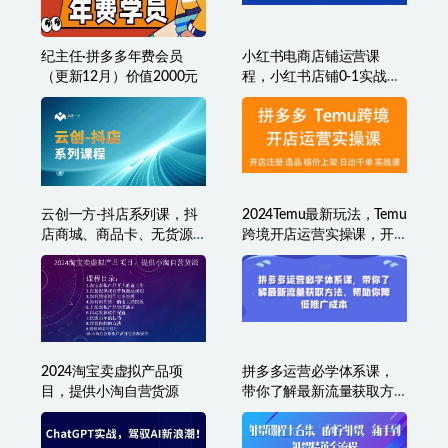
相关文章
纪主任·拼多多年费会员
小红书电商店铺运营课
（更新12月）价值2000元
程，小红书店铺0-1实战教
学
云创一方-抖店系列课，​抖
2024Temu最新玩法，Temu
店商城、商品卡、无货源
跨境开店运营实操课，开
等玩法
店注册/选品/核价上架/日
出千单实战课