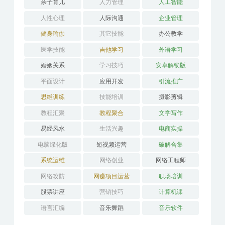
分类目录
AI教程
PS教程
两性交友
亲子育儿
人力管理
人工智能
人性心理
人际沟通
企业管理
健身瑜伽
其它技能
办公教学
医学技能
吉他学习
外语学习
婚姻关系
学习技巧
安卓解锁版
平面设计
应用开发
引流推广
思维训练
技能培训
摄影剪辑
教程汇聚
教程聚合
文学写作
易经风水
生活兴趣
电商实操
电脑绿化版
短视频运营
破解合集
系统运维
网络创业
网络工程师