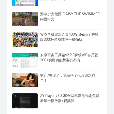
独门性爱秘籍，10招教你登顶至完美性
福（完结）
IDM中文版下载利器全球最快v6.43.5国
外强大下载工具
游泳少女黛西 DAISY THE SWIMMER
内置中文
安卓单机游戏合集400G steam全解锁
版3000+游戏纯净手机畅玩
安卓宇宙工具箱v2.9.3解锁VIP会员版
300+实用功能想要的都有
财产/失业了，我获得了亿万游戏财
产！