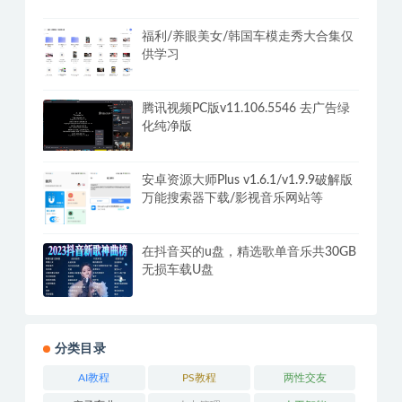
器PC+安卓+Mac
全国小吃创业地摊培训技术365天学完
全国小吃技术大全，附629G秘制配方
+摆摊秘籍
福利/养眼美女/韩国车模走秀大合集仅
供学习
腾讯视频PC版v11.106.5546 去广告绿
化纯净版
安卓资源大师Plus v1.6.1/v1.9.9破解版
万能搜索器下载/影视音乐网站等
在抖音买的u盘，精选歌单音乐共30GB
无损车载U盘