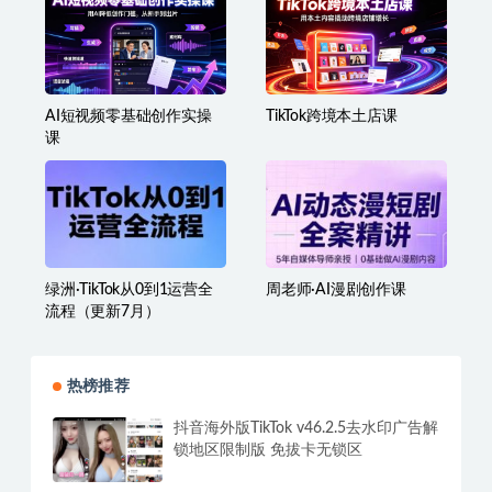
亚马逊-蓝海选品课：适合
AI视频实操课0基础到精通
新手小白卖家，让你轻松
文案生成、千款热门特效
日出几十单小爆款产品
剪辑、短视频带货起号、
直播间流量拉升全链路落
地
AI短视频零基础创作实操
TikTok跨境本土店课
课
绿洲·TikTok从0到1运营全
周老师·AI漫剧创作课
流程（更新7月）