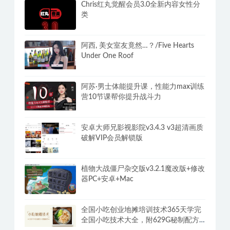
ZY Player v3.3.30全网电影电视剧免费
看聚合播放器+视频源
Chris红丸觉醒会员3.0全新内容女性分
类
阿西, 美女室友竟然…？/Five Hearts
Under One Roof
阿苏·男士体能提升课，性能力max训练
营10节课帮你提升战斗力
安卓大师兄影视影院v3.4.3 v3超清画质
破解VIP会员解锁版
植物大战僵尸杂交版v3.2.1魔改版+修改