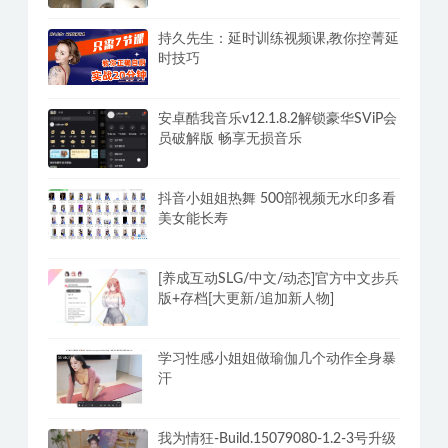
(STEAM官中+全DLC)-多结局
PC美女爬取下载网站妹子写真春节2.10
日最新v2.8
持久先生：延时训练视频课,教你控菁延
时技巧
安卓酷我音乐v12.1.8.2解锁豪华SViP会
员破解版 畅享无损音乐
抖音小姐姐热舞 500部视频无水印多看
美女能长寿
[养成互动SLG/中文/动态]官方中文步兵
版+存档[大更新/追加新人物]