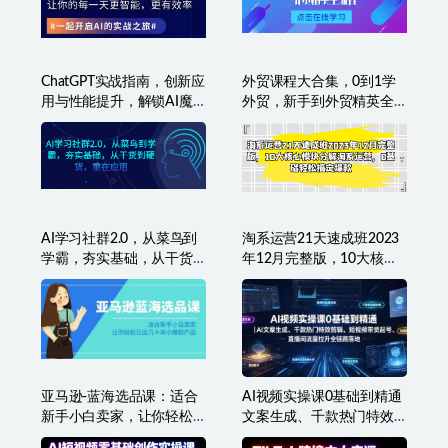
2024淘宝卖虚拟产品项
拼多多运营必学体系课，
目，提供小淘自营货源
带你了解最新流量获取方
法、帮助你降低推广成本
ChatGPT实战指南，创新应
外贸课程大合集，0到1学
用与性能提升，解锁AI魔
外贸，新手到外贸精英全
力，启程智能未来
流程
AI学习社群2.0，从菜鸟到
淘系运营21天速成班2023
学霸，夯实基础，从干货
年12月完整版，10大核心
到硬货，重在应用
模块分解淘系运营，0基础
轻松搞定爆款