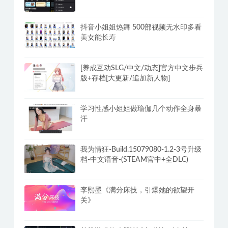
抖音小姐姐热舞 500部视频无水印多看
美女能长寿
[养成互动SLG/中文/动态]官方中文步兵
版+存档[大更新/追加新人物]
学习性感小姐姐做瑜伽几个动作全身暴
汗
我为情狂-Build.15079080-1.2-3号升级
档-中文语音-(STEAM官中+全DLC)
李熙墨《满分床技，引爆她的欲望开
关》