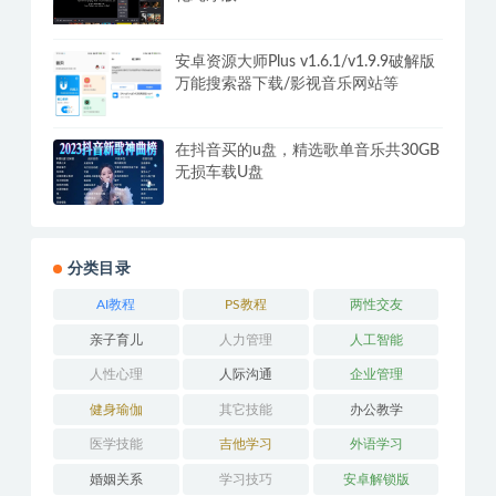
安卓资源大师Plus v1.6.1/v1.9.9破解版
万能搜索器下载/影视音乐网站等
在抖音买的u盘，精选歌单音乐共30GB
无损车载U盘
分类目录
AI教程
PS教程
两性交友
亲子育儿
人力管理
人工智能
人性心理
人际沟通
企业管理
健身瑜伽
其它技能
办公教学
医学技能
吉他学习
外语学习
婚姻关系
学习技巧
安卓解锁版