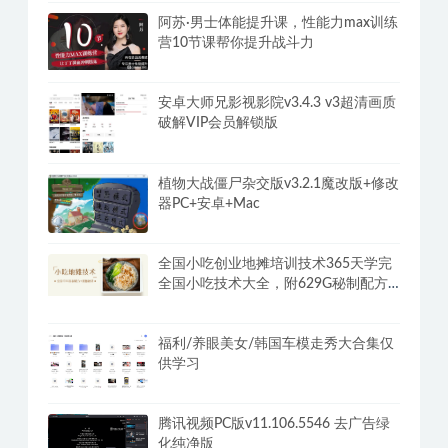
阿苏·男士体能提升课，性能力max训练
营10节课帮你提升战斗力
安卓大师兄影视影院v3.4.3 v3超清画质
破解VIP会员解锁版
植物大战僵尸杂交版v3.2.1魔改版+修改
器PC+安卓+Mac
全国小吃创业地摊培训技术365天学完
全国小吃技术大全，附629G秘制配方
+摆摊秘籍
福利/养眼美女/韩国车模走秀大合集仅
供学习
腾讯视频PC版v11.106.5546 去广告绿
化纯净版