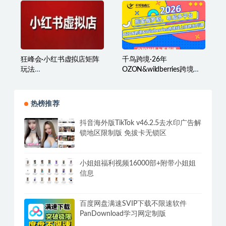
球个人IP入门课，零基础全
球社媒课程
狂峰会·小红书虚拟店矩阵
千鸟跨境·26年
玩法
OZON&wildberries跨境店
（1.0+2.0+3.0+4.0+5.0）
线上陪跑训练营（更新）
热榜推荐
抖音海外版TikTok v46.2.5去水印广告解
锁地区限制版 免拔卡无锁区
小姐姐福利视频16000部+附带小姐姐
信息
百度网盘满速SVIP下载不限速软件
PanDownload学习网定制版