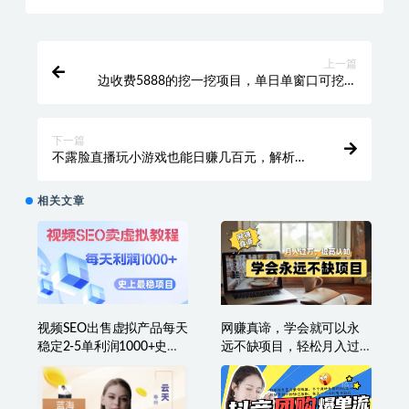
上一篇
边收费5888的挖一挖项目，单日单窗口可挖出
100米，全自动，可多开【揭秘】
下一篇
不露脸直播玩小游戏也能日赚几百元，解析复
古游戏机卖货玩法【揭秘】
相关文章
视频SEO出售虚拟产品每天
网赚真谛，学会就可以永
稳定2-5单利润1000+史上
远不缺项目，轻松月入过
最稳定私域变现项目
万，提高小白认知！