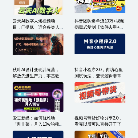
云天AI数字人短视频项
抖音团购爆单流10万+视频
目，门槛低，适合各类人
病毒式复制【软件去重+详
群
细教程】
秋叶AI设计变现训练营，
抖音小程序2.0，街坊心里
解放先进生产力，零基础
测试玩法，变现逻辑非常
也能设计变现
很简单
爱豆新媒：如何优雅地
视频号带货好物分享2.0，
「割韭菜」月入10w的秘诀
看完以后可以直接开干了
（2023年9月版）