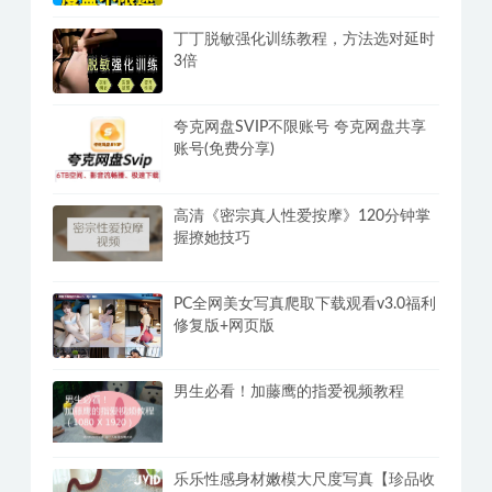
丁丁脱敏强化训练教程，方法选对延时
3倍
夸克网盘SVIP不限账号 夸克网盘共享
账号(免费分享)
高清《密宗真人性爱按摩》120分钟掌
握撩她技巧
PC全网美女写真爬取下载观看v3.0福利
修复版+网页版
男生必看！加藤鹰的指爱视频教程
乐乐性感身材嫩模大尺度写真【珍品收