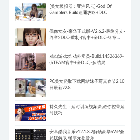
[美女模拟器：亚洲风云]-God Of
Gamblers Build速通攻略+DLC
偶像女友-豪华正式版-V2.6.2-最终分支-
终章2DLC-重制-(官中+全DLC-终章
DLC-分支DLC)-和女神谈恋爱-锁区
鸡肉游戏:炸鸡外卖员-Build.14526369-
(STEAM官中+全DLC)-多结局
PC美女爬取下载网站妹子写真春节2.10
日最新v2.8
持久先生：延时训练视频课,教你控菁延
时技巧
安卓酷我音乐v12.1.8.2解锁豪华SViP会
员破解版 畅享无损音乐