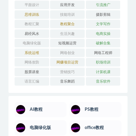
平面设计
应用开发
引流推广
思维训练
技能培训
摄影剪辑
教程汇聚
教程聚合
文学写作
易经风水
生活兴趣
电商实操
电脑绿化版
短视频运营
破解合集
系统运维
网络创业
网络工程师
网络攻防
网赚项目运营
职场培训
股票讲座
营销技巧
计算机课
语言汇编
音乐舞蹈
音乐软件
AI教程
PS教程
电脑绿化版
office教程