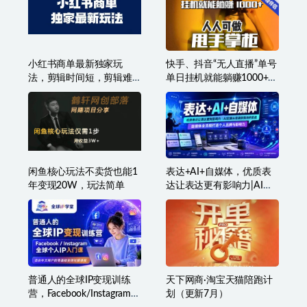
小红书商单最新独家玩
快手、抖音“无人直播”单号
法，剪辑时间短，剪辑难
单日挂机就能躺赚1000+，
度低，能批量做号
这次我就把这当“甩手掌柜”
的秘密教给你，人人可
做！
闲鱼核心玩法不卖货也能1
表达+AI+自媒体，优质表
年变现20W，玩法简单
达让表达更有影响力|AI实
操从思路到落地的实战|自
媒体全流程打造个人品牌
与影响力
普通人的全球IP变现训练
天下网商·淘宝天猫陪跑计
营，Facebook/Instagram全
划（更新7月）