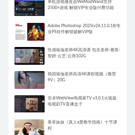
单机游戏修改器WeModWand支持
2500+游戏 解锁VIP专业版付费功能
Adobe Photoshop 2025(v26.11.0.18)专
业PS软件解锁破解VIP版
性感瑜伽老师4K高清课 包含老师-雅英-
智妍-云芝-云燕102G
韩国瑜伽老师高清4K课程视频（雅慧
9V）20G
安卓WebView电视家TV v3.0.1火狐版
电视剧TV直播盒子
香草妹妹《真人x爱教学指南》十节课
程