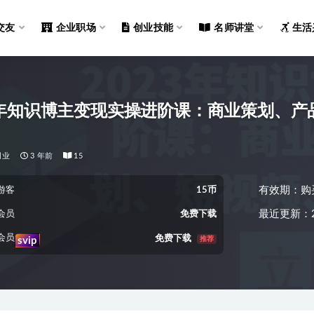
交友
企业职场
创业技能
名师讲堂
生活
3年知识博主变现实操进阶课：商业策划、
创业
3 年前
15
有效期：购
游客
15币
最近更新：2
会员
免费下载
会员
免费下载
推荐
svip