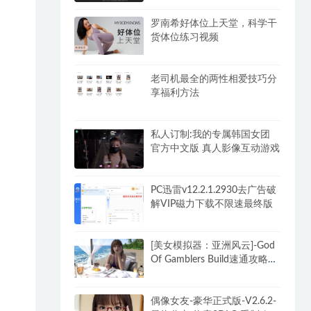
罗南希好体位上天堂，科学干
货体位练习视频
老司机最全的两性相爱技巧分
享福利方法
私人订制:我的专属韩国女团
官方中文版 真人影像互动游戏
PC迅雷v12.2.1.2930去广告破
解VIP磁力下载不限速最终版
[美女模拟器：亚洲风云]-God
Of Gamblers Build速通攻略
+DLC
偶像女友-豪华正式版-V2.6.2-