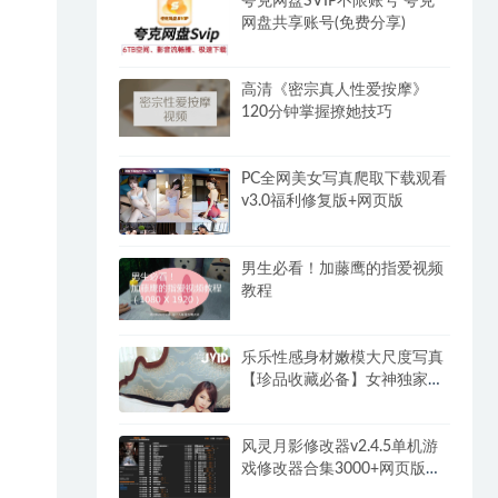
夸克网盘SVIP不限账号 夸克
网盘共享账号(免费分享)
高清《密宗真人性爱按摩》
120分钟掌握撩她技巧
PC全网美女写真爬取下载观看
v3.0福利修复版+网页版
男生必看！加藤鹰的指爱视频
教程
乐乐性感身材嫩模大尺度写真
【珍品收藏必备】女神独家超
大合集(2)
风灵月影修改器v2.4.5单机游
戏修改器合集3000+网页版永
久免费