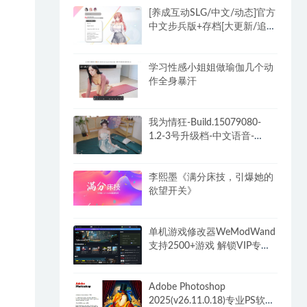
[养成互动SLG/中文/动态]官方
中文步兵版+存档[大更新/追加
新人物]
学习性感小姐姐做瑜伽几个动
作全身暴汗
我为情狂-Build.15079080-
1.2-3号升级档-中文语音-
(STEAM官中+全DLC)
李熙墨《满分床技，引爆她的
欲望开关》
单机游戏修改器WeModWand
支持2500+游戏 解锁VIP专业
版付费功能
Adobe Photoshop
2025(v26.11.0.18)专业PS软件