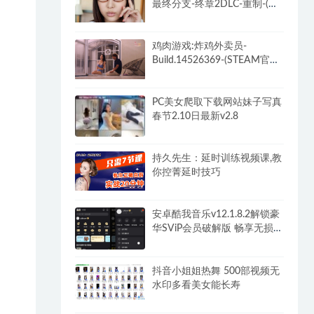
最终分支-终章2DLC-重制-(官
中+全DLC-终章DLC-分支
DLC)-和女神谈恋爱-锁区
鸡肉游戏:炸鸡外卖员-
Build.14526369-(STEAM官中
+全DLC)-多结局
PC美女爬取下载网站妹子写真
春节2.10日最新v2.8
持久先生：延时训练视频课,教
你控菁延时技巧
安卓酷我音乐v12.1.8.2解锁豪
华SViP会员破解版 畅享无损音
乐
抖音小姐姐热舞 500部视频无
水印多看美女能长寿