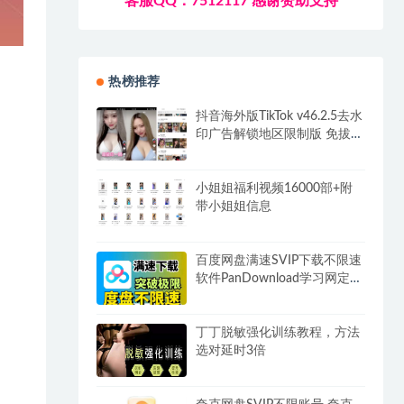
客服QQ：7512117 感谢赞助支持
热榜推荐
抖音海外版TikTok v46.2.5去水
印广告解锁地区限制版 免拔卡
无锁区
小姐姐福利视频16000部+附
带小姐姐信息
百度网盘满速SVIP下载不限速
软件PanDownload学习网定制
版
丁丁脱敏强化训练教程，方法
选对延时3倍