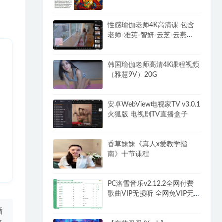
解锁破解VIP版
性感瑜伽老师4K高清课 包含
老师-雅英-智妍-云芝-云燕
102G
韩国瑜伽老师高清4K课程视频
（雅慧9V）20G
安卓WebView电视家TV v3.0.1
火狐版 电视剧TV直播盒子
香草妹妹《真人x爱教学指
南》十节课程
PC洛雪音乐v2.12.2全网付费
歌曲VIP无损听 全网免VIP无
损下载
循