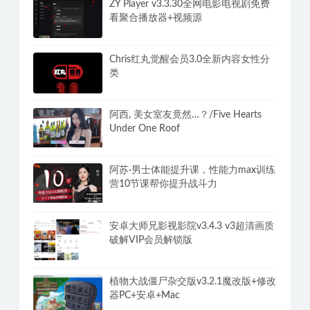
ZY Player v3.3.30全网电影电视剧免费
看聚合播放器+视频源
Chris红丸觉醒会员3.0全新内容女性分
类
阿西, 美女室友竟然…？/Five Hearts
Under One Roof
阿苏·男士体能提升课，性能力max训练
营10节课帮你提升战斗力
安卓大师兄影视影院v3.4.3 v3超清画质
破解VIP会员解锁版
植物大战僵尸杂交版v3.2.1魔改版+修改
器PC+安卓+Mac