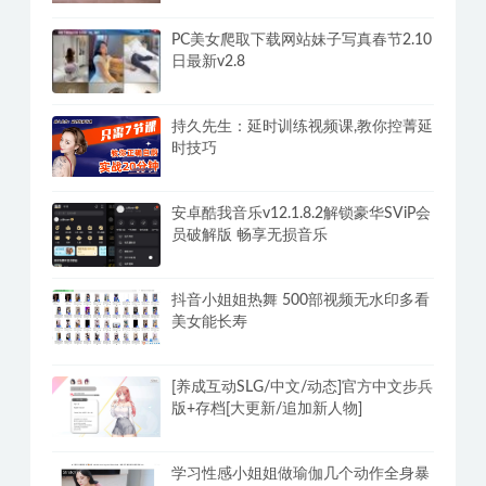
PC美女爬取下载网站妹子写真春节2.10
日最新v2.8
持久先生：延时训练视频课,教你控菁延
时技巧
安卓酷我音乐v12.1.8.2解锁豪华SViP会
员破解版 畅享无损音乐
抖音小姐姐热舞 500部视频无水印多看
美女能长寿
[养成互动SLG/中文/动态]官方中文步兵
版+存档[大更新/追加新人物]
学习性感小姐姐做瑜伽几个动作全身暴