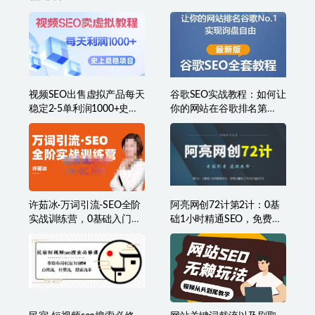
视频SEO出售虚拟产品每天
谷歌SEO实战教程：如何让
稳定2-5单利润1000+史上
你的网站在谷歌排名第
最稳定私域变现项目
一，内容从入门到高阶，
适合个人及团队
许茹冰·万词引流-SEO全阶
阿亮网创72计第2计：0基
实战训练营，0基础入门，
础1小时精通SEO，免费流
快速成为流量高手
量取之不尽