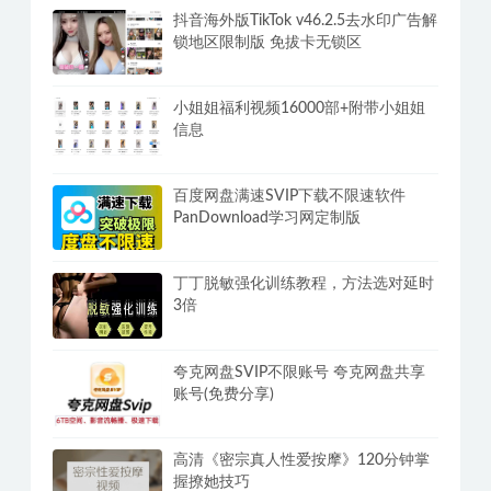
抖音海外版TikTok v46.2.5去水印广告解
锁地区限制版 免拔卡无锁区
小姐姐福利视频16000部+附带小姐姐
信息
百度网盘满速SVIP下载不限速软件
PanDownload学习网定制版
丁丁脱敏强化训练教程，方法选对延时
3倍
夸克网盘SVIP不限账号 夸克网盘共享
账号(免费分享)
高清《密宗真人性爱按摩》120分钟掌
握撩她技巧