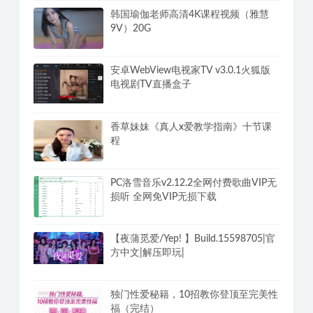
韩国瑜伽老师高清4K课程视频（雅慧
9V）20G
安卓WebView电视家TV v3.0.1火狐版
电视剧TV直播盒子
香草妹妹《真人x爱教学指南》十节课
程
PC洛雪音乐v2.12.2全网付费歌曲VIP无
损听 全网免VIP无损下载
【夜蒲觅爱/Yep! 】Build.15598705|官
方中文|解压即玩|
独门性爱秘籍，10招教你登顶至完美性
福（完结）