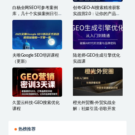
白杨全网SEO可参考案例
创奇GEO-AI搜索精准获客
库，几十个实操案例日引
实战营2.0：让你的产品、
5000ip+涨粉百W+变现几
品牌和服务，被AI推荐
十W等!
夫唯Google SEO培训课程
陆老师·GEO生成引擎优化
（更新）
实战课
久盟云科技·GEO搜索优化
橙光外贸圈·外贸实战全
课程
解：社媒引流·谷歌开发
热榜推荐