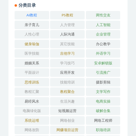
分类目录
AI教程
PS教程
两性交友
亲子育儿
人力管理
人工智能
人性心理
人际沟通
企业管理
健身瑜伽
其它技能
办公教学
医学技能
吉他学习
外语学习
婚姻关系
学习技巧
安卓解锁版
平面设计
应用开发
引流推广
思维训练
技能培训
摄影剪辑
教程汇聚
教程聚合
文学写作
易经风水
生活兴趣
电商实操
电脑绿化版
短视频运营
破解合集
系统运维
网络创业
网络工程师
网络攻防
网赚项目运营
职场培训