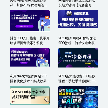
民宿-短视频seo搜索必修
网站关键词截流以及刷取
课：带你布局-民宿短视频
长期关键词【无备案可
自然流，付费流，搜索流
做】
量
抖音SEO入门指南：从零开
2023最新网站AI智能优化
始掌握抖音搜索引擎优
SEO教程，简单快速出权
化，保姆级教程
重，AI自动写文章+AI绘画
配图
利用chatgpt操作网站SEO
2023某大佬收费SEO新版
排名优化技术：实战效果
课程：手把手带你做出一
相当不错（5节视频课）
个权重6以上的网站，年入
百万