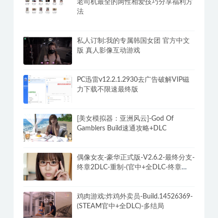
老司机最全的两性相爱技巧分享福利方
法
私人订制:我的专属韩国女团 官方中文
版 真人影像互动游戏
PC迅雷v12.2.1.2930去广告破解VIP磁
力下载不限速最终版
[美女模拟器：亚洲风云]-God Of
Gamblers Build速通攻略+DLC
偶像女友-豪华正式版-V2.6.2-最终分支-
终章2DLC-重制-(官中+全DLC-终章
DLC-分支DLC)-和女神谈恋爱-锁区
鸡肉游戏:炸鸡外卖员-Build.14526369-
(STEAM官中+全DLC)-多结局