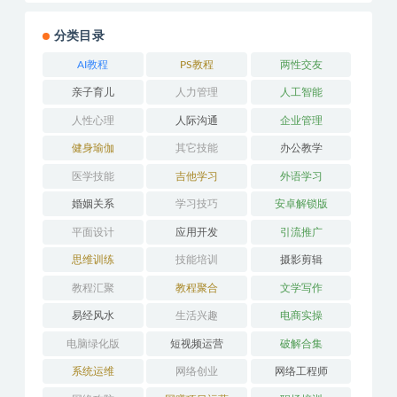
分类目录
AI教程
PS教程
两性交友
亲子育儿
人力管理
人工智能
人性心理
人际沟通
企业管理
健身瑜伽
其它技能
办公教学
医学技能
吉他学习
外语学习
婚姻关系
学习技巧
安卓解锁版
平面设计
应用开发
引流推广
思维训练
技能培训
摄影剪辑
教程汇聚
教程聚合
文学写作
易经风水
生活兴趣
电商实操
电脑绿化版
短视频运营
破解合集
系统运维
网络创业
网络工程师