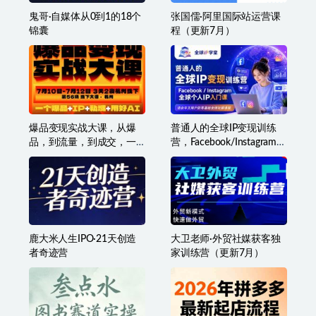
鬼哥·自媒体从0到1的18个
张国儒·阿里国际站运营课
锦囊
程（更新7月）
爆品变现实战大课，从爆
普通人的全球IP变现训练
品，到流量，到成交，一
营，Facebook/Instagram全
个爆品+IP+私域+用好AI
球个人IP入门课，零基础全
球社媒课程
鹿大米人生IPO·21天创造
大卫老师·外贸社媒获客独
者奇迹营
家训练营（更新7月）