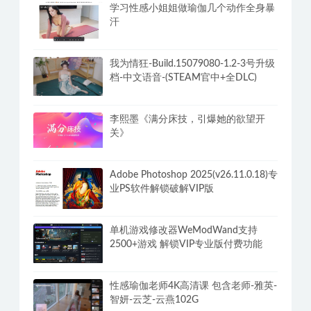
学习性感小姐姐做瑜伽几个动作全身暴
汗
我为情狂-Build.15079080-1.2-3号升级
档-中文语音-(STEAM官中+全DLC)
李熙墨《满分床技，引爆她的欲望开
关》
Adobe Photoshop 2025(v26.11.0.18)专
业PS软件解锁破解VIP版
单机游戏修改器WeModWand支持
2500+游戏 解锁VIP专业版付费功能
性感瑜伽老师4K高清课 包含老师-雅英-
智妍-云芝-云燕102G