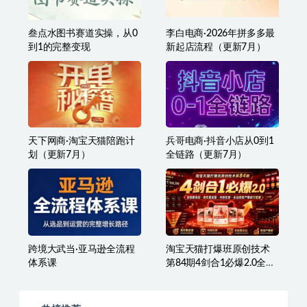
叁点水图书赛道实操，从0
李白电商·2026年拼多多最
到1的完整变现
新起店流程（更新7月）
天下网商·淘宝天猫陪跑计
兵哥电商·抖音小店从0到1
划（更新7月）
全链路（更新7月）
跨境大武当·亚马逊全流程
淘宝天猫打爆班原创技术
体系课
第84期4剑合1必爆2.0全链
路实战・高权重起量・内
容拉新・全站高投产爆款
打造课