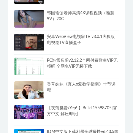
韩国瑜伽老师高清4K课程视频（雅慧
9V）20G
安卓WebView电视家TV v3.0.1火狐版
电视剧TV直播盒子
PC洛雪音乐v2.12.2全网付费歌曲VIP无
损听 全网免VIP无损下载
香草妹妹《真人x爱教学指南》十节课
程
【夜蒲觅爱/Yep! 】Build.15598705|官
方中文|解压即玩|
IDM中文版下载利器全球最快v6.43.5国