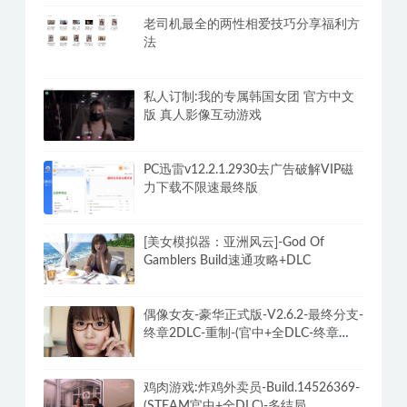
老司机最全的两性相爱技巧分享福利方
法
私人订制:我的专属韩国女团 官方中文
版 真人影像互动游戏
PC迅雷v12.2.1.2930去广告破解VIP磁
力下载不限速最终版
[美女模拟器：亚洲风云]-God Of
Gamblers Build速通攻略+DLC
偶像女友-豪华正式版-V2.6.2-最终分支-
终章2DLC-重制-(官中+全DLC-终章
DLC-分支DLC)-和女神谈恋爱-锁区
鸡肉游戏:炸鸡外卖员-Build.14526369-
(STEAM官中+全DLC)-多结局