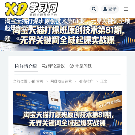
登录
淘宝天猫打爆班原创技术第81期，无界关键词全域
起爆实战课
引流推广
3 月前
15
详情介绍
评论建议
常见问题
当前位置：
首页
网赚项目运营
引流推广
正文