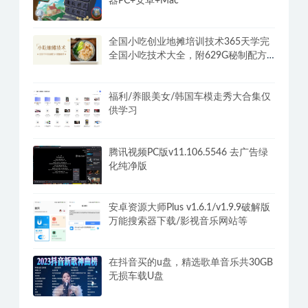
器PC+安卓+Mac
全国小吃创业地摊培训技术365天学完
全国小吃技术大全，附629G秘制配方
+摆摊秘籍
福利/养眼美女/韩国车模走秀大合集仅
供学习
腾讯视频PC版v11.106.5546 去广告绿
化纯净版
安卓资源大师Plus v1.6.1/v1.9.9破解版
万能搜索器下载/影视音乐网站等
在抖音买的u盘，精选歌单音乐共30GB
无损车载U盘