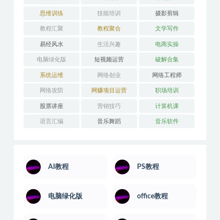
思维训练
技能培训
摄影剪辑
教程汇聚
教程聚合
文学写作
易经风水
生活兴趣
电商实操
电脑绿化版
短视频运营
破解合集
系统运维
网络创业
网络工程师
网络攻防
网赚项目运营
职场培训
股票讲座
营销技巧
计算机课
语言汇编
音乐舞蹈
音乐软件
AI教程
PS教程
电脑绿化版
office教程