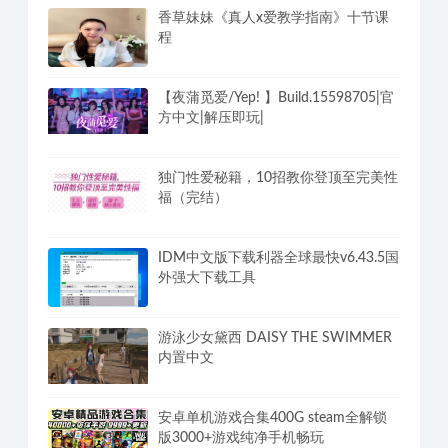
香草妹妹《真人x爱教学指南》十节课
程
【夜蒲觅爱/Yep! 】Build.15598705|官
方中文|解压即玩|
独门性爱秘籍，10招教你登顶至完美性
福（完结）
IDM中文版下载利器全球最快v6.43.5国
外强大下载工具
游泳少女黛西 DAISY THE SWIMMER
内置中文
安卓单机游戏合集400G steam全解锁
版3000+游戏纯净手机畅玩