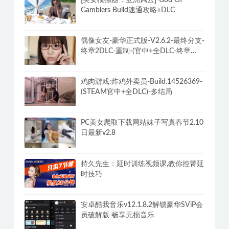
[美女模拟器：亚洲风云]-God Of
Gamblers Build速通攻略+DLC
偶像女友-豪华正式版-V2.6.2-最终分支-
终章2DLC-重制-(官中+全DLC-终章
DLC-分支DLC)-和女神谈恋爱-锁区
鸡肉游戏:炸鸡外卖员-Build.14526369-
(STEAM官中+全DLC)-多结局
PC美女爬取下载网站妹子写真春节2.10
日最新v2.8
持久先生：延时训练视频课,教你控菁延
时技巧
安卓酷我音乐v12.1.8.2解锁豪华SViP会
员破解版 畅享无损音乐