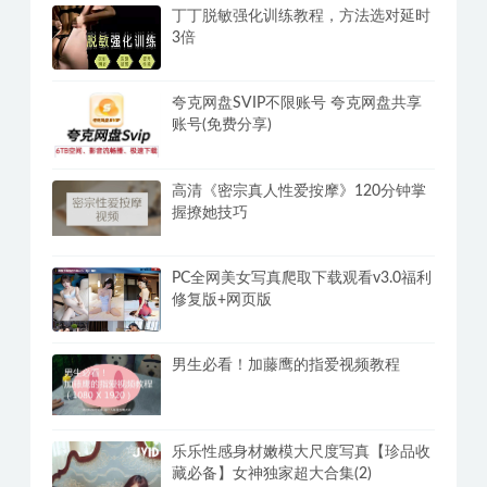
丁丁脱敏强化训练教程，方法选对延时
3倍
夸克网盘SVIP不限账号 夸克网盘共享
账号(免费分享)
高清《密宗真人性爱按摩》120分钟掌
握撩她技巧
PC全网美女写真爬取下载观看v3.0福利
修复版+网页版
男生必看！加藤鹰的指爱视频教程
乐乐性感身材嫩模大尺度写真【珍品收
藏必备】女神独家超大合集(2)