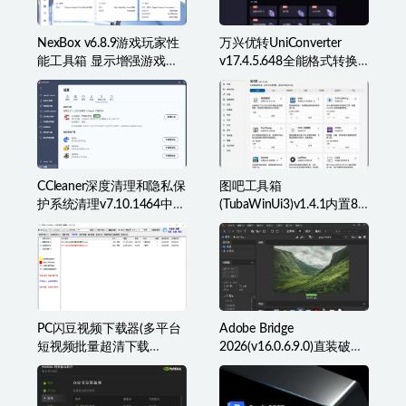
NexBox v6.8.9游戏玩家性
万兴优转UniConverter
能工具箱 显示增强游戏辅
v17.4.5.648全能格式转换
助准星叠加、监控等
工具箱破解版
CCleaner深度清理和隐私保
图吧工具箱
护系统清理v7.10.1464中文
(TubaWinUi3)v1.4.1内置82
破解版
款检测工具便携版
PC闪豆视频下载器(多平台
Adobe Bridge
短视频批量超清下载
2026(v16.0.6.9.0)直装破解
器)v2026.07.29
版(简称BR2026)