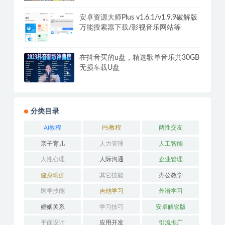
安卓资源大师Plus v1.6.1/v1.9.9破解版
万能搜索器下载/影视音乐网站等
在抖音买的u盘，精选歌单音乐共30GB
无损车载U盘
分类目录
AI教程
PS教程
两性交友
亲子育儿
人力管理
人工智能
人性心理
人际沟通
企业管理
健身瑜伽
其它技能
办公教学
医学技能
吉他学习
外语学习
婚姻关系
学习技巧
安卓解锁版
平面设计
应用开发
引流推广