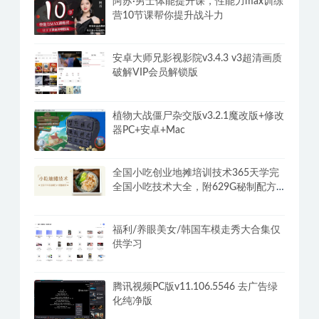
阿苏·男士体能提升课，性能力max训练
营10节课帮你提升战斗力
安卓大师兄影视影院v3.4.3 v3超清画质
破解VIP会员解锁版
植物大战僵尸杂交版v3.2.1魔改版+修改
器PC+安卓+Mac
全国小吃创业地摊培训技术365天学完
全国小吃技术大全，附629G秘制配方
+摆摊秘籍
福利/养眼美女/韩国车模走秀大合集仅
供学习
腾讯视频PC版v11.106.5546 去广告绿
化纯净版