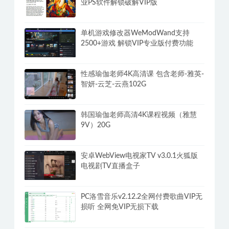
业PS软件解锁破解VIP版
单机游戏修改器WeModWand支持
2500+游戏 解锁VIP专业版付费功能
性感瑜伽老师4K高清课 包含老师-雅英-
智妍-云芝-云燕102G
韩国瑜伽老师高清4K课程视频（雅慧
9V）20G
安卓WebView电视家TV v3.0.1火狐版
电视剧TV直播盒子
PC洛雪音乐v2.12.2全网付费歌曲VIP无
损听 全网免VIP无损下载