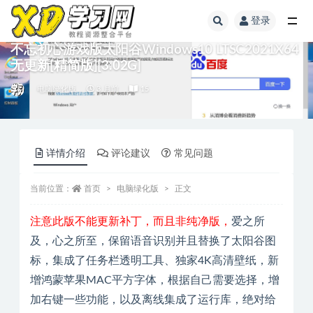
登录
不忘初心游戏版太阳谷Windows10 LTSC2021X64
无更新[精简版][3.02G]
电脑绿化版
3 月前
15
详情介绍
评论建议
常见问题
当前位置：
首页
电脑绿化版
正文
注意此版不能更新补丁，而且非纯净版，
爱之所
及，心之所至，保留语音识别并且替换了太阳谷图
标，集成了任务栏透明工具、独家4K高清壁纸，新
增鸿蒙苹果MAC平方字体，根据自己需要选择，增
加右键一些功能，以及离线集成了运行库，绝对给