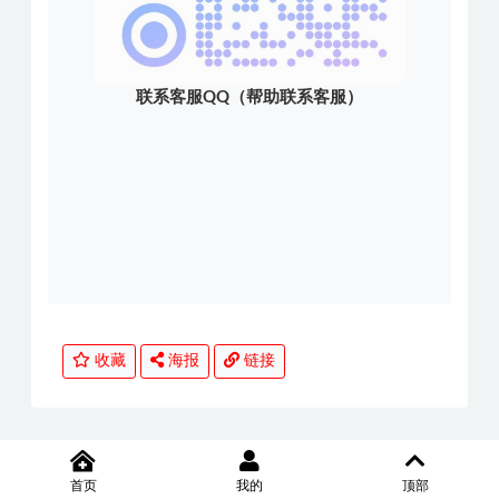
联系客服QQ（帮助联系客服）
收藏
海报
链接
上一篇
首页
我的
顶部
AI+业务落地某大佬的OpenClaw小龙虾实战