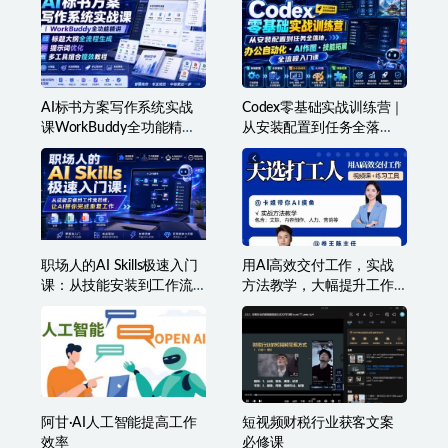
AI标书方案写作系统实战
Codex零基础实战训练营｜
课WorkBuddy全功能精
从安装配置到任务全落
讲・标题大纲全流程生
地，办公自动化・AI作
成・提示词优化・多工具
图・技能拓展全流程入门
组合提效教程
课
职场人的AI Skills极速入门
用AI高效交付工作，实战
课：从技能安装到工作流
方法教学，大幅提升工作
搭建，让AI替你完成重复
效率
工作
阿甘·AI人工智能提高工作
短视频财税行业获客文案
效率
必修课