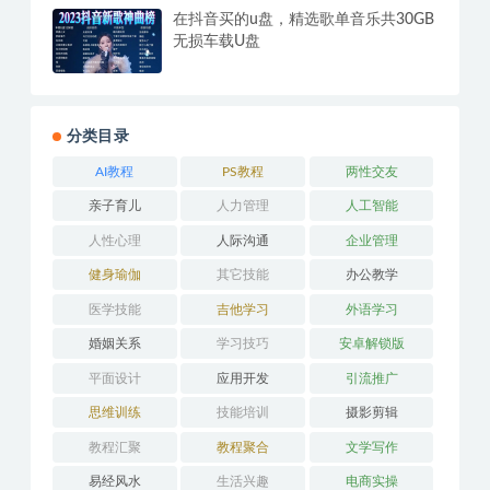
在抖音买的u盘，精选歌单音乐共30GB
无损车载U盘
分类目录
AI教程
PS教程
两性交友
亲子育儿
人力管理
人工智能
人性心理
人际沟通
企业管理
健身瑜伽
其它技能
办公教学
医学技能
吉他学习
外语学习
婚姻关系
学习技巧
安卓解锁版
平面设计
应用开发
引流推广
思维训练
技能培训
摄影剪辑
教程汇聚
教程聚合
文学写作
易经风水
生活兴趣
电商实操