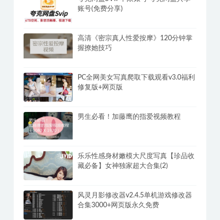
账号(免费分享)
高清《密宗真人性爱按摩》120分钟掌
握撩她技巧
PC全网美女写真爬取下载观看v3.0福利
修复版+网页版
男生必看！加藤鹰的指爱视频教程
乐乐性感身材嫩模大尺度写真【珍品收
藏必备】女神独家超大合集(2)
风灵月影修改器v2.4.5单机游戏修改器
合集3000+网页版永久免费