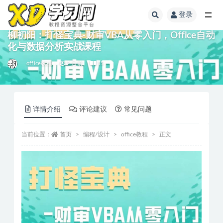
登录
柳初阳：打怪宝典-财审VBA从零入门，Office自动
化与数据分析实战课程
office教程
2 月前
15
详情介绍
评论建议
常见问题
当前位置：
首页
编程/设计
office教程
正文