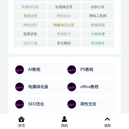
电脑绿化版
短视频运营
破解合集
系统运维
网络创业
网络工程师
网络攻防
网赚项目运营
职场培训
股票讲座
营销技巧
计算机课
语言汇编
音乐舞蹈
音乐软件
AI教程
PS教程
电脑绿化版
office教程
SEO优化
两性交友
书法美术
亲子育儿
首页
我的
顶部