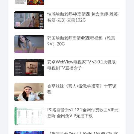
性感瑜伽老师4K高清课 包含老师-雅英-
智妍-云芝-云燕102G
韩国瑜伽老师高清4K课程视频（雅慧
9V）20G
安卓WebView电视家TV v3.0.1火狐版
电视剧TV直播盒子
香草妹妹《真人x爱教学指南》十节课
程
PC洛雪音乐v2.12.2全网付费歌曲VIP无
损听 全网免VIP无损下载