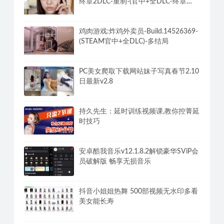
终章2DLC-重制-(官中+全DLC-终章
DLC-分支DLC)-和女神谈恋爱-锁区
鸡肉游戏:炸鸡外卖员-Build.14526369-
(STEAM官中+全DLC)-多结局
PC美女爬取下载网站妹子写真春节2.10
日最新v2.8
持久先生：延时训练视频课,教你控菁延
时技巧
安卓酷我音乐v12.1.8.2解锁豪华SViP会
员破解版 畅享无损音乐
抖音小姐姐热舞 500部视频无水印多看
美女能长寿