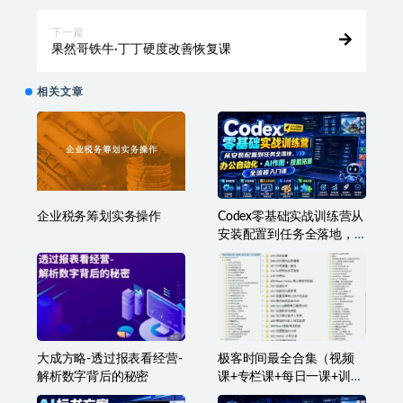
下一篇
果然哥铁牛·丁丁硬度改善恢复课
相关文章
企业税务筹划实务操作
Codex零基础实战训练营从
安装配置到任务全落地，
办公自动化・AI作图・技
能拓展全流程入门课
大成方略-透过报表看经营-
极客时间最全合集（视频
解析数字背后的秘密
课+专栏课+每日一课+训练
营等