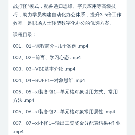
战打怪”模式，配备递归思维、字典应用等高级技
巧，助力学员构建自动化办公体系，提升3-5倍工作
效率，是职场人士转型数字化办公的优选方案。
课程目录：
001、01—课程简介+几个案例 .mp4
002、02—前言、学习心态 .mp4
003、03—VBE基本介绍 .mp4
004、04—BUFF1—对象思维 .mp4
005、05—xl装备包1—单元格对象引用方式、常用
方法 .mp4
006、06—xl装备包2—单元格对象常用属性 .mp4
007、07—xl小怪1—输出工资奖金分配表结果+作业
.mp4