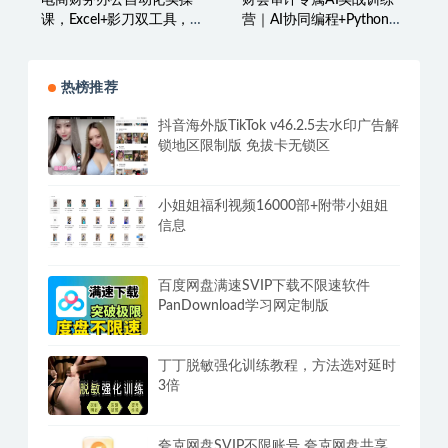
课，Excel+影刀双工具，数
营｜AI协同编程+Python审
据清洗?报表建模?自动对
计工具箱+Excel VBA加载
账，全流程实战
项落地
热榜推荐
抖音海外版TikTok v46.2.5去水印广告解
锁地区限制版 免拔卡无锁区
小姐姐福利视频16000部+附带小姐姐
信息
百度网盘满速SVIP下载不限速软件
PanDownload学习网定制版
丁丁脱敏强化训练教程，方法选对延时
3倍
夸克网盘SVIP不限账号 夸克网盘共享