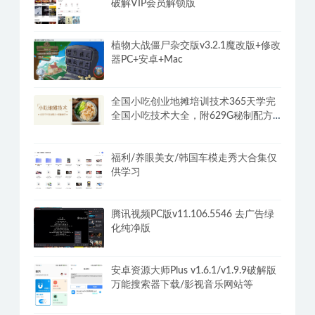
破解VIP会员解锁版
植物大战僵尸杂交版v3.2.1魔改版+修改
器PC+安卓+Mac
全国小吃创业地摊培训技术365天学完
全国小吃技术大全，附629G秘制配方
+摆摊秘籍
福利/养眼美女/韩国车模走秀大合集仅
供学习
腾讯视频PC版v11.106.5546 去广告绿
化纯净版
安卓资源大师Plus v1.6.1/v1.9.9破解版
万能搜索器下载/影视音乐网站等