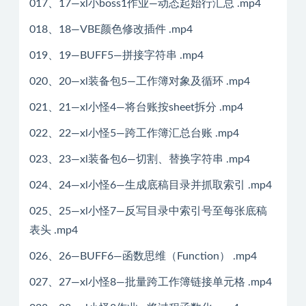
017、17—xl小boss1作业—动态起始行汇总 .mp4
018、18—VBE颜色修改插件 .mp4
019、19—BUFF5—拼接字符串 .mp4
020、20—xl装备包5—工作簿对象及循环 .mp4
021、21—xl小怪4—将台账按sheet拆分 .mp4
022、22—xl小怪5—跨工作簿汇总台账 .mp4
023、23—xl装备包6—切割、替换字符串 .mp4
024、24—xl小怪6—生成底稿目录并抓取索引 .mp4
025、25—xl小怪7—反写目录中索引号至每张底稿
表头 .mp4
026、26—BUFF6—函数思维（Function） .mp4
027、27—xl小怪8—批量跨工作簿链接单元格 .mp4