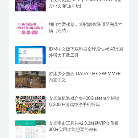
【夜蒲觅爱/Yep! 】Build.15598705|官
方中文|解压即玩|
独门性爱秘籍，10招教你登顶至完美性
福（完结）
IDM中文版下载利器全球最快v6.43.5国
外强大下载工具
游泳少女黛西 DAISY THE SWIMMER
内置中文
安卓单机游戏合集400G steam全解锁
版3000+游戏纯净手机畅玩
安卓宇宙工具箱v2.9.3解锁VIP会员版
300+实用功能想要的都有