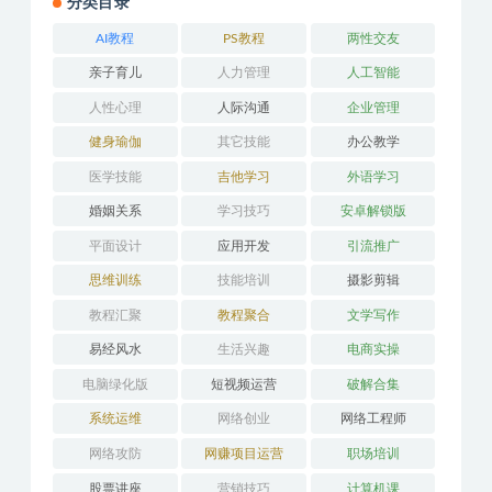
分类目录
AI教程
PS教程
两性交友
亲子育儿
人力管理
人工智能
人性心理
人际沟通
企业管理
健身瑜伽
其它技能
办公教学
医学技能
吉他学习
外语学习
婚姻关系
学习技巧
安卓解锁版
平面设计
应用开发
引流推广
思维训练
技能培训
摄影剪辑
教程汇聚
教程聚合
文学写作
易经风水
生活兴趣
电商实操
电脑绿化版
短视频运营
破解合集
系统运维
网络创业
网络工程师
网络攻防
网赚项目运营
职场培训
股票讲座
营销技巧
计算机课