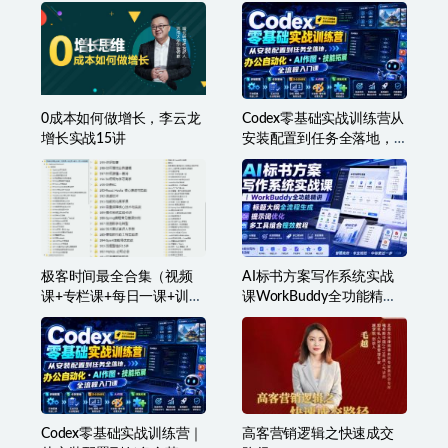
0成本如何做增长，李云龙
Codex零基础实战训练营从
增长实战15讲
安装配置到任务全落地，
办公自动化・AI作图・技
能拓展全流程入门课
极客时间最全合集（视频
AI标书方案写作系统实战
课+专栏课+每日一课+训练
课WorkBuddy全功能精
营等
讲・标题大纲全流程生
成・提示词优化・多工具
组合提效教程
Codex零基础实战训练营｜
高客营销‬逻辑之快速成交