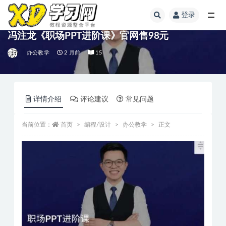
登录
冯注龙《职场PPT进阶课》官网售98元
办公教学
2 月前
15
详情介绍
评论建议
常见问题
当前位置：
首页
编程/设计
办公教学
正文