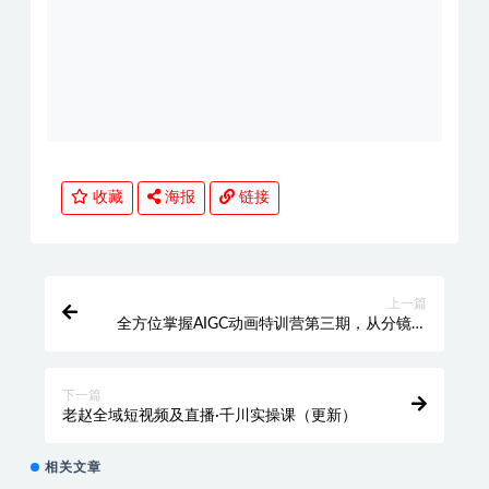
收藏
海报
链接
上一篇
全方位掌握AIGC动画特训营第三期，从分镜到
成片，打造国风爆款动画，抢占AI视觉创作赛
道红利
下一篇
老赵全域短视频及直播·千川实操课（更新）
相关文章