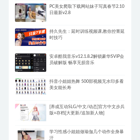
PC美女爬取下载网站妹子写真春节2.10
日最新v2.8
持久先生：延时训练视频课,教你控菁延
时技巧
安卓酷我音乐v12.1.8.2解锁豪华SViP会
员破解版 畅享无损音乐
抖音小姐姐热舞 500部视频无水印多看
美女能长寿
[养成互动SLG/中文/动态]官方中文步兵
版+存档[大更新/追加新人物]
学习性感小姐姐做瑜伽几个动作全身暴
汗