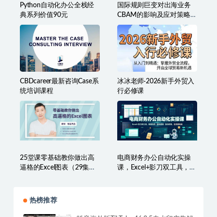
Python自动化办公全栈经
国际规则巨变对出海业务
典系列价值90元
CBAM的影响及应对策略-7
月2日
CBDcareer最新咨询Case系
冰冰老师·2026新手外贸入
统培训课程
行必修课
25堂课零基础教你做出高
电商财务办公自动化实操
逼格的Excel图表（29集
课，Excel+影刀双工具，数
全）
据清洗?报表建模?自动对
账，全流程实战
热榜推荐