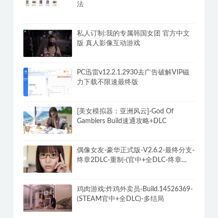
法
私人订制:我的专属韩国女团 官方中文
版 真人影像互动游戏
PC迅雷v12.2.1.2930去广告破解VIP磁
力下载不限速最终版
[美女模拟器：亚洲风云]-God Of
Gamblers Build速通攻略+DLC
偶像女友-豪华正式版-V2.6.2-最终分支-
终章2DLC-重制-(官中+全DLC-终章
DLC-分支DLC)-和女神谈恋爱-锁区
鸡肉游戏:炸鸡外卖员-Build.14526369-
(STEAM官中+全DLC)-多结局