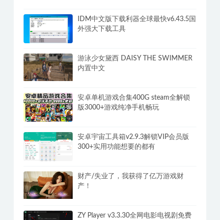
IDM中文版下载利器全球最快v6.43.5国
外强大下载工具
游泳少女黛西 DAISY THE SWIMMER
内置中文
安卓单机游戏合集400G steam全解锁
版3000+游戏纯净手机畅玩
安卓宇宙工具箱v2.9.3解锁VIP会员版
300+实用功能想要的都有
财产/失业了，我获得了亿万游戏财
产！
ZY Player v3.3.30全网电影电视剧免费