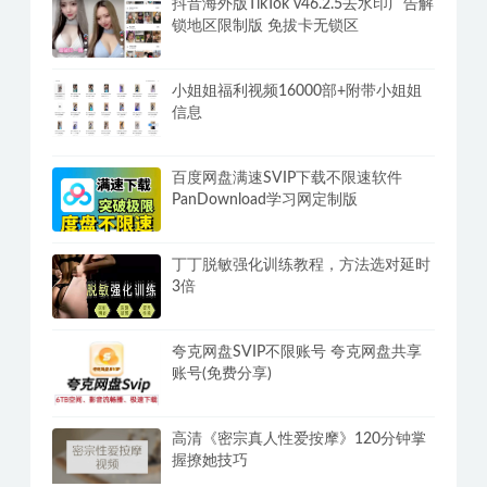
抖音海外版TikTok v46.2.5去水印广告解
锁地区限制版 免拔卡无锁区
小姐姐福利视频16000部+附带小姐姐
信息
百度网盘满速SVIP下载不限速软件
PanDownload学习网定制版
丁丁脱敏强化训练教程，方法选对延时
3倍
夸克网盘SVIP不限账号 夸克网盘共享
账号(免费分享)
高清《密宗真人性爱按摩》120分钟掌
握撩她技巧