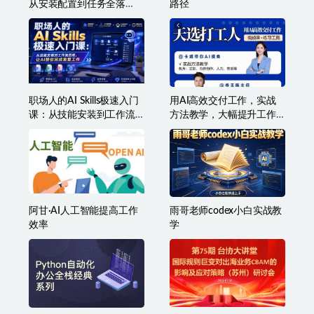
从安装配置到任务全落
路‬径
地，办公自动化・AI作
图・技能拓展全流程入门
课
职场人的AI Skills极速入门
用AI高效交付工作，实战
课：从技能安装到工作流
方法教学，大幅提升工作
搭建，让AI替你完成重复
效率
工作
阿甘·AI人工智能提高工作
雨哥老师codex小白实战教
效率
学