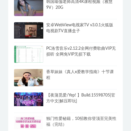
韩国瑜伽老师高清4K课程视频（雅慧
9V）20G
安卓WebView电视家TV v3.0.1火狐版
电视剧TV直播盒子
PC洛雪音乐v2.12.2全网付费歌曲VIP无
损听 全网免VIP无损下载
香草妹妹《真人x爱教学指南》十节课
程
【夜蒲觅爱/Yep! 】Build.15598705|官
方中文|解压即玩|
独门性爱秘籍，10招教你登顶至完美性
福（完结）