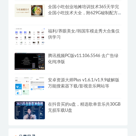
全国小吃创业地摊培训技术365天学完
全国小吃技术大全，附629G秘制配方
+摆摊秘籍
福利/养眼美女/韩国车模走秀大合集仅
供学习
腾讯视频PC版v11.106.5546 去广告绿
化纯净版
安卓资源大师Plus v1.6.1/v1.9.9破解版
万能搜索器下载/影视音乐网站等
在抖音买的u盘，精选歌单音乐共30GB
无损车载U盘