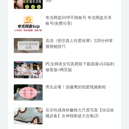
3倍
夸克网盘SVIP不限账号 夸克网盘共享
账号(免费分享)
高清《密宗真人性爱按摩》120分钟掌
握撩她技巧
PC全网美女写真爬取下载观看v3.0福利
修复版+网页版
男生必看！加藤鹰的指爱视频教程
乐乐性感身材嫩模大尺度写真【珍品收
藏必备】女神独家超大合集(2)