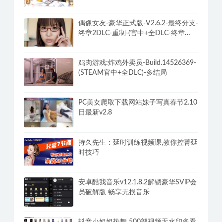
偶像女友-豪华正式版-V2.6.2-最终分支-
终章2DLC-重制-(官中+全DLC-终章
DLC-分支DLC)-和女神谈恋爱-锁区
鸡肉游戏:炸鸡外卖员-Build.14526369-
(STEAM官中+全DLC)-多结局
PC美女爬取下载网站妹子写真春节2.10
日最新v2.8
持久先生：延时训练视频课,教你控菁延
时技巧
安卓酷我音乐v12.1.8.2解锁豪华SViP会
员破解版 畅享无损音乐
抖音小姐姐热舞 500部视频无水印多看