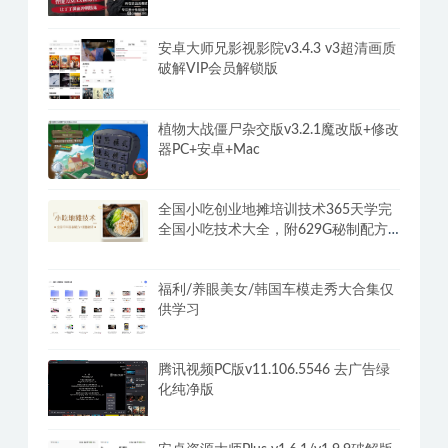
安卓大师兄影视影院v3.4.3 v3超清画质
破解VIP会员解锁版
植物大战僵尸杂交版v3.2.1魔改版+修改
器PC+安卓+Mac
全国小吃创业地摊培训技术365天学完
全国小吃技术大全，附629G秘制配方
+摆摊秘籍
福利/养眼美女/韩国车模走秀大合集仅
供学习
腾讯视频PC版v11.106.5546 去广告绿
化纯净版