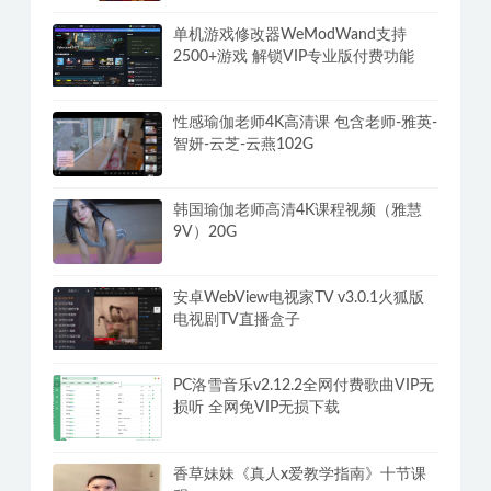
单机游戏修改器WeModWand支持
2500+游戏 解锁VIP专业版付费功能
性感瑜伽老师4K高清课 包含老师-雅英-
智妍-云芝-云燕102G
韩国瑜伽老师高清4K课程视频（雅慧
9V）20G
安卓WebView电视家TV v3.0.1火狐版
电视剧TV直播盒子
PC洛雪音乐v2.12.2全网付费歌曲VIP无
损听 全网免VIP无损下载
香草妹妹《真人x爱教学指南》十节课