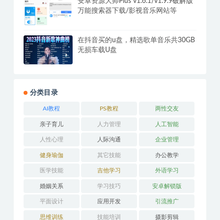
安卓资源大师Plus v1.6.1/v1.9.9破解版
万能搜索器下载/影视音乐网站等
在抖音买的u盘，精选歌单音乐共30GB
无损车载U盘
分类目录
AI教程
PS教程
两性交友
亲子育儿
人力管理
人工智能
人性心理
人际沟通
企业管理
健身瑜伽
其它技能
办公教学
医学技能
吉他学习
外语学习
婚姻关系
学习技巧
安卓解锁版
平面设计
应用开发
引流推广
思维训练
技能培训
摄影剪辑