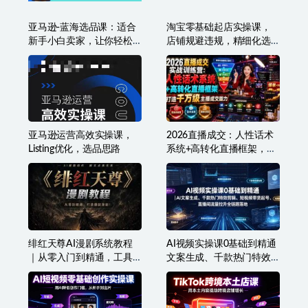
亚马逊-蓝海选品课：适合
淘宝零基础起店实操课，
新手小白卖家，让你轻松
店铺规避违规，精细化选
日出几十单小爆款产品
词及选品等
亚马逊运营高效实操课，
2026直播成交：人性话术
Listing优化，选品思路
系统+高转化直播框架，打
造千万级主播成交能力
绯红天尊AI漫剧系统教程
AI视频实操课0基础到精通
｜从零入门到精通，工具
文案生成、千款热门特效
运用+剧本创作+爆款逻辑
剪辑、短视频带货起号、
+提示词素材+镜头剪辑，
直播间流量拉升全链路落
全套爆款漫剧落地实战课
地