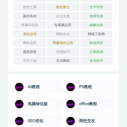
教程汇聚
教程聚合
文学写作
易经风水
生活兴趣
电商实操
电脑绿化版
短视频运营
破解合集
系统运维
网络创业
网络工程师
网络攻防
网赚项目运营
职场培训
股票讲座
营销技巧
计算机课
语言汇编
音乐舞蹈
音乐软件
AI教程
PS教程
电脑绿化版
office教程
SEO优化
两性交友