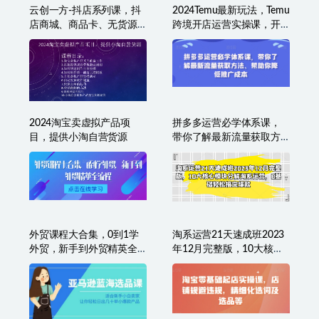
云创一方-抖店系列课，​抖
2024Temu最新玩法，Temu
店商城、商品卡、无货源
跨境开店运营实操课，开
等玩法
店注册/选品/核价上架/日
出千单实战课
2024淘宝卖虚拟产品项
拼多多运营必学体系课，
目，提供小淘自营货源
带你了解最新流量获取方
法、帮助你降低推广成本
外贸课程大合集，0到1学
淘系运营21天速成班2023
外贸，新手到外贸精英全
年12月完整版，10大核心
流程
模块分解淘系运营，0基础
轻松搞定爆款