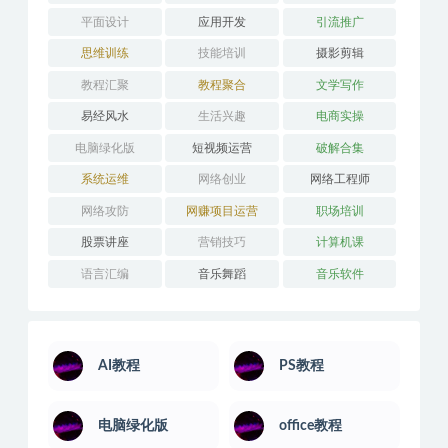
人性心理
人际沟通
企业管理
健身瑜伽
其它技能
办公教学
医学技能
吉他学习
外语学习
婚姻关系
学习技巧
安卓解锁版
平面设计
应用开发
引流推广
思维训练
技能培训
摄影剪辑
教程汇聚
教程聚合
文学写作
易经风水
生活兴趣
电商实操
电脑绿化版
短视频运营
破解合集
系统运维
网络创业
网络工程师
网络攻防
网赚项目运营
职场培训
股票讲座
营销技巧
计算机课
语言汇编
音乐舞蹈
音乐软件