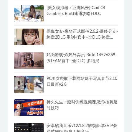
PC迅雷v12.2.1.2930去广告破解VIP磁
力下载不限速最终版
[美女模拟器：亚洲风云]-God Of
Gamblers Build速通攻略+DLC
偶像女友-豪华正式版-V2.6.2-最终分支-
终章2DLC-重制-(官中+全DLC-终章
DLC-分支DLC)-和女神谈恋爱-锁区
鸡肉游戏:炸鸡外卖员-Build.14526369-
(STEAM官中+全DLC)-多结局
PC美女爬取下载网站妹子写真春节2.10
日最新v2.8