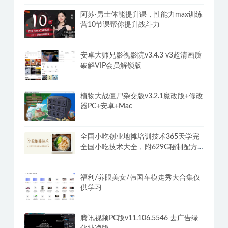
阿西, 美女室友竟然…？/Five Hearts
Under One Roof
阿苏·男士体能提升课，性能力max训练
营10节课帮你提升战斗力
安卓大师兄影视影院v3.4.3 v3超清画质
破解VIP会员解锁版
植物大战僵尸杂交版v3.2.1魔改版+修改
器PC+安卓+Mac
全国小吃创业地摊培训技术365天学完
全国小吃技术大全，附629G秘制配方
+摆摊秘籍