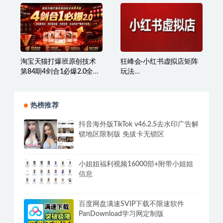
兵哥电商·抖音小店从0到1
跨境大武当·亚马逊全流程
全链路（更新7月）
体系课
淘宝天猫打爆班原创技术
狂峰会·小红书虚拟店矩阵
第84期4剑合1必爆2.0全链
玩法
路实战・高权重起量・内
（1.0+2.0+3.0+4.0+5.0）
容拉新・全站高投产爆款
打造课
热榜推荐
抖音海外版TikTok v46.2.5去水印广告解
锁地区限制版 免拔卡无锁区
小姐姐福利视频16000部+附带小姐姐