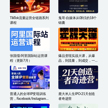
Ozon跨境电商全阶实操课
幕思城·淘宝培训VIP课程
程
（更新7月）
TikTok流量运营全链路系列
鬼哥·自媒体从0到1的18个
课程
锦囊
张国儒·阿里国际站运营课
爆品变现实战大课，从爆
程（更新7月）
品，到流量，到成交，一
个爆品+IP+私域+用好AI