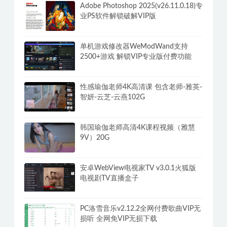
李熙墨《满分床技，引爆她的欲望开
关》
Adobe Photoshop 2025(v26.11.0.18)专
业PS软件解锁破解VIP版
单机游戏修改器WeModWand支持
2500+游戏 解锁VIP专业版付费功能
性感瑜伽老师4K高清课 包含老师-雅英-
智妍-云芝-云燕102G
韩国瑜伽老师高清4K课程视频（雅慧
9V）20G
安卓WebView电视家TV v3.0.1火狐版