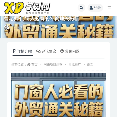
登录
曾老师·门窗人必看的外贸通关秘籍
引流推广
2 月前
15
详情介绍
评论建议
常见问题
当前位置：
首页
网赚项目运营
引流推广
正文