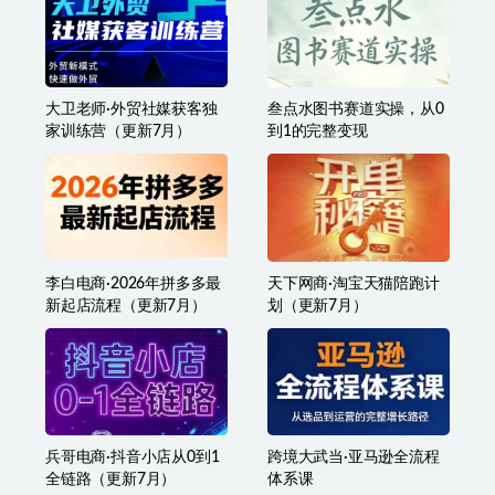
普通人的全球IP变现训练
鹿大米人生IPO·21天创造
营，Facebook/Instagram全
者奇迹营
球个人IP入门课，零基础全
球社媒课程
大卫老师·外贸社媒获客独
叁点水图书赛道实操，从0
家训练营（更新7月）
到1的完整变现
李白电商·2026年拼多多最
天下网商·淘宝天猫陪跑计
新起店流程（更新7月）
划（更新7月）