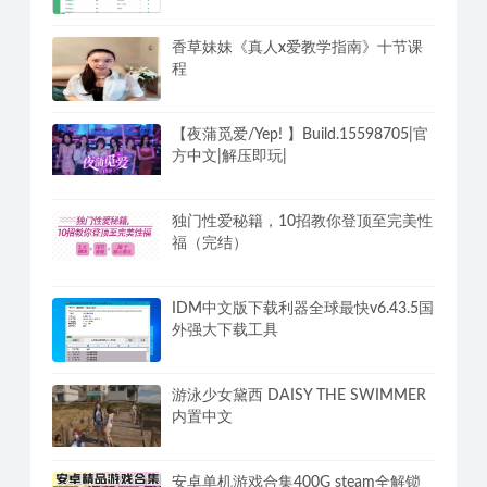
电视剧TV直播盒子
PC洛雪音乐v2.12.2全网付费歌曲VIP无
损听 全网免VIP无损下载
香草妹妹《真人x爱教学指南》十节课
程
【夜蒲觅爱/Yep! 】Build.15598705|官
方中文|解压即玩|
独门性爱秘籍，10招教你登顶至完美性
福（完结）
IDM中文版下载利器全球最快v6.43.5国
外强大下载工具