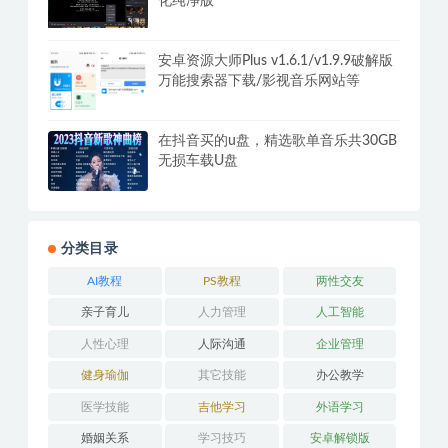
福利/养眼美女/韩国车模走秀大合集仅
供学习
腾讯视频PC版v11.106.5546 去广告绿
化纯净版
安卓资源大师Plus v1.6.1/v1.9.9破解版
万能搜索器下载/影视音乐网站等
在抖音买的u盘，精选歌单音乐共30GB
无损车载U盘
分类目录
AI教程
PS教程
两性交友
亲子育儿
人力管理
人工智能