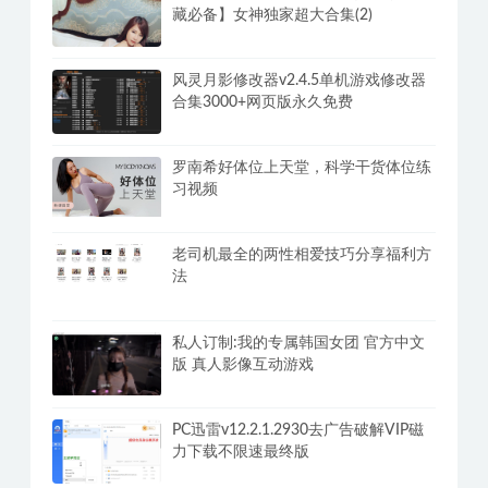
男生必看！加藤鹰的指爱视频教程
乐乐性感身材嫩模大尺度写真【珍品收
藏必备】女神独家超大合集(2)
风灵月影修改器v2.4.5单机游戏修改器
合集3000+网页版永久免费
罗南希好体位上天堂，科学干货体位练
习视频
老司机最全的两性相爱技巧分享福利方
法
私人订制:我的专属韩国女团 官方中文
版 真人影像互动游戏