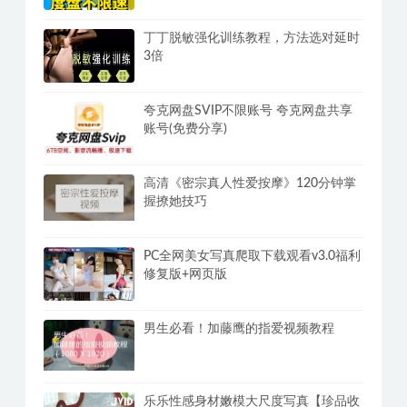
信息
百度网盘满速SVIP下载不限速软件
PanDownload学习网定制版
丁丁脱敏强化训练教程，方法选对延时
3倍
夸克网盘SVIP不限账号 夸克网盘共享
账号(免费分享)
高清《密宗真人性爱按摩》120分钟掌
握撩她技巧
PC全网美女写真爬取下载观看v3.0福利
修复版+网页版