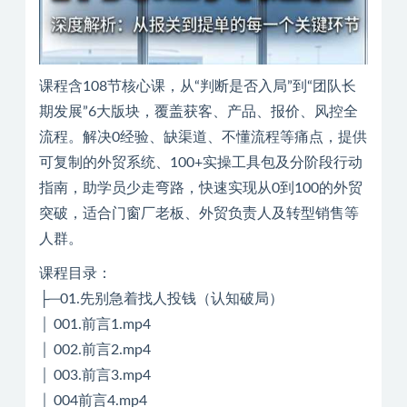
课程含108节核心课，从“判断是否入局”到“团队长
期发展”6大版块，覆盖获客、产品、报价、风控全
流程。解决0经验、缺渠道、不懂流程等痛点，提供
可复制的外贸系统、100+实操工具包及分阶段行动
指南，助学员少走弯路，快速实现从0到100的外贸
突破，适合门窗厂老板、外贸负责人及转型销售等
人群。
课程目录：
├─01.先别急着找人投钱（认知破局）
│ 001.前言1.mp4
│ 002.前言2.mp4
│ 003.前言3.mp4
│ 004前言4.mp4