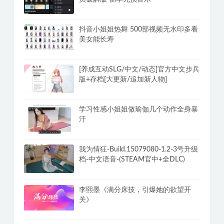
持久先生：延时训练视频课,教你控菁延
时技巧
安卓酷我音乐v12.1.8.2解锁豪华SViP会
员破解版 畅享无损音乐
抖音小姐姐热舞 500部视频无水印多看
美女能长寿
[养成互动SLG/中文/动态]官方中文步兵
版+存档[大更新/追加新人物]
学习性感小姐姐做瑜伽几个动作全身暴
汗
我为情狂-Build.15079080-1.2-3号升级
档-中文语音-(STEAM官中+全DLC)