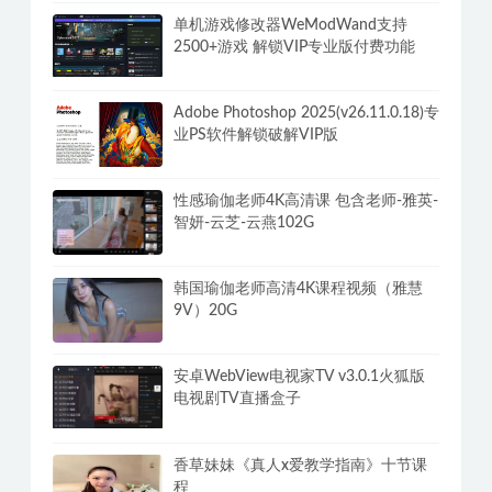
单机游戏修改器WeModWand支持
2500+游戏 解锁VIP专业版付费功能
Adobe Photoshop 2025(v26.11.0.18)专
业PS软件解锁破解VIP版
性感瑜伽老师4K高清课 包含老师-雅英-
智妍-云芝-云燕102G
韩国瑜伽老师高清4K课程视频（雅慧
9V）20G
安卓WebView电视家TV v3.0.1火狐版
电视剧TV直播盒子
香草妹妹《真人x爱教学指南》十节课
程