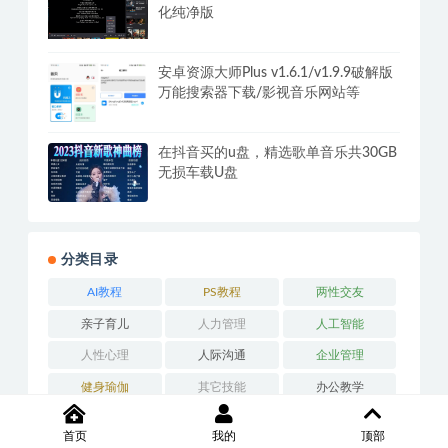
化纯净版
安卓资源大师Plus v1.6.1/v1.9.9破解版
万能搜索器下载/影视音乐网站等
在抖音买的u盘，精选歌单音乐共30GB
无损车载U盘
分类目录
AI教程
PS教程
两性交友
亲子育儿
人力管理
人工智能
人性心理
人际沟通
企业管理
健身瑜伽
其它技能
办公教学
医学技能
吉他学习
外语学习
首页
我的
顶部