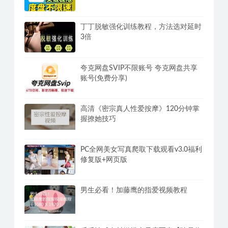
丁丁脱敏强化训练教程，方法选对延时
3倍
夸克网盘SVIP不限账号 夸克网盘共享
账号(免费分享)
高清《密宗真人性爱按摩》120分钟掌
握撩她技巧
PC全网美女写真爬取下载观看v3.0福利
修复版+网页版
男生必看！加藤鹰的指爱视频教程