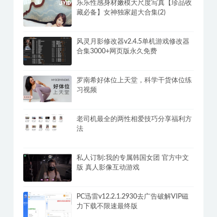
乐乐性感身材嫩模大尺度写真【珍品收
藏必备】女神独家超大合集(2)
风灵月影修改器v2.4.5单机游戏修改器
合集3000+网页版永久免费
罗南希好体位上天堂，科学干货体位练
习视频
老司机最全的两性相爱技巧分享福利方
法
私人订制:我的专属韩国女团 官方中文
版 真人影像互动游戏
PC迅雷v12.2.1.2930去广告破解VIP磁
力下载不限速最终版