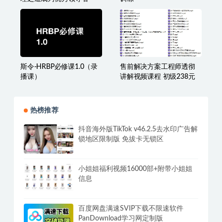
斯令-HRBP必修课1.0（录
售前解决方案工程师透彻
播课）
讲解视频课程 初级238元
热榜推荐
抖音海外版TikTok v46.2.5去水印广告解
锁地区限制版 免拔卡无锁区
小姐姐福利视频16000部+附带小姐姐
信息
百度网盘满速SVIP下载不限速软件
PanDownload学习网定制版