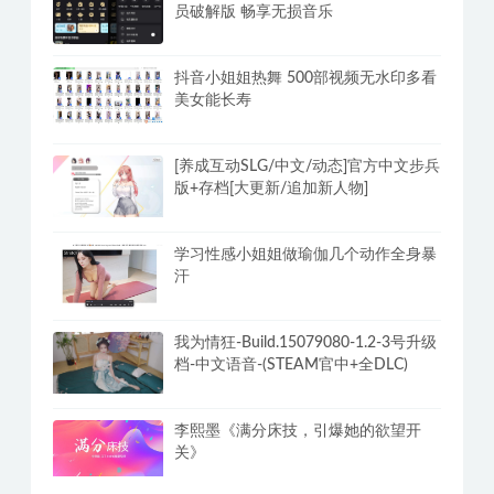
员破解版 畅享无损音乐
抖音小姐姐热舞 500部视频无水印多看
美女能长寿
[养成互动SLG/中文/动态]官方中文步兵
版+存档[大更新/追加新人物]
学习性感小姐姐做瑜伽几个动作全身暴
汗
我为情狂-Build.15079080-1.2-3号升级
档-中文语音-(STEAM官中+全DLC)
李熙墨《满分床技，引爆她的欲望开
关》