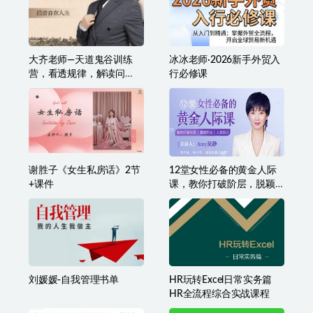
大齐老师—天道鬼谷训练
冰冰老师·2026新手外贸入
营，看透规律，解读问
行必修课
题，揭穿商业规则，经营
自在人生
谢胜子《女生私房话》2节
12堂女性必备的黄金人际
+课件
课，教你打破阶层，脱颖
而出，人生跃迁（完结）
刘媛媛-自我管理书单
HR玩转Excel日常实务篇
HR全流程综合实战课程