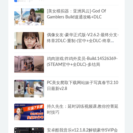
[美女模拟器：亚洲风云]-God Of
Gamblers Build速通攻略+DLC
偶像女友-豪华正式版-V2.6.2-最终分支-
终章2DLC-重制-(官中+全DLC-终章
DLC-分支DLC)-和女神谈恋爱-锁区
鸡肉游戏:炸鸡外卖员-Build.14526369-
(STEAM官中+全DLC)-多结局
PC美女爬取下载网站妹子写真春节2.10
日最新v2.8
持久先生：延时训练视频课,教你控菁延
时技巧
安卓酷我音乐v12.1.8.2解锁豪华SViP会