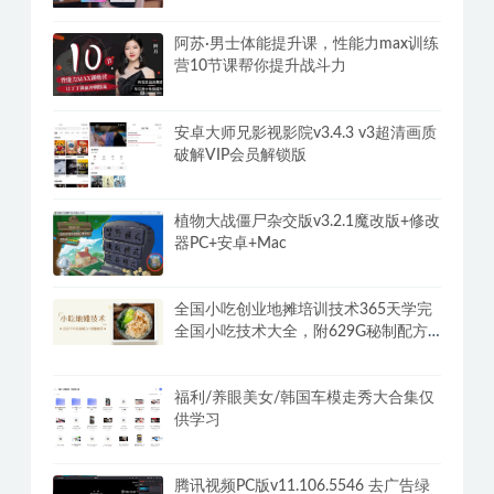
阿苏·男士体能提升课，性能力max训练
营10节课帮你提升战斗力
安卓大师兄影视影院v3.4.3 v3超清画质
破解VIP会员解锁版
植物大战僵尸杂交版v3.2.1魔改版+修改
器PC+安卓+Mac
全国小吃创业地摊培训技术365天学完
全国小吃技术大全，附629G秘制配方
+摆摊秘籍
福利/养眼美女/韩国车模走秀大合集仅
供学习
腾讯视频PC版v11.106.5546 去广告绿