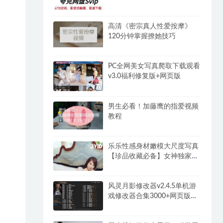
高清《密宗真人性爱按摩》
120分钟掌握撩她技巧
PC全网美女写真爬取下载观看
v3.0福利修复版+网页版
男生必看！加藤鹰的指爱视频
教程
乐乐性感身材嫩模大尺度写真
【珍品收藏必备】女神独家超
大合集(2)
风灵月影修改器v2.4.5单机游
戏修改器合集3000+网页版永
久免费