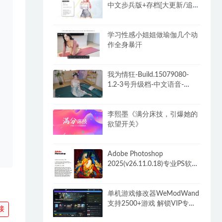
中文步兵版+存档[大更新/追加
新人物]
学习性感小姐姐做瑜伽几个动
作全身暴汗
我为情狂-Build.15079080-
1.2-3号升级档-中文语音-
(STEAM官中+全DLC)
李熙墨《满分床技，引爆她的
欲望开关》
Adobe Photoshop
2025(v26.11.0.18)专业PS软件
解锁破解VIP版
单机游戏修改器WeModWand
支持2500+游戏 解锁VIP专业
接
版付费功能