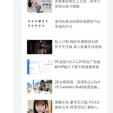
罗南希好体位上天堂，科学干
货体位练习视频
老司机最全的两性相爱技巧分
享福利方法
私人订制:我的专属韩国女团
官方中文版 真人影像互动游戏
PC迅雷v12.2.1.2930去广告破
解VIP磁力下载不限速最终版
[美女模拟器：亚洲风云]-God
Of Gamblers Build速通攻略
+DLC
偶像女友-豪华正式版-V2.6.2-
最终分支-终章2DLC-重制-(官
中+全DLC-终章DLC-分支