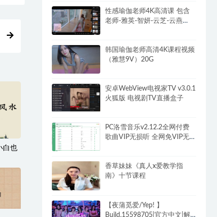
性感瑜伽老师4K高清课 包含
老师-雅英-智妍-云芝-云燕
102G
韩国瑜伽老师高清4K课程视频
（雅慧9V）20G
安卓WebView电视家TV v3.0.1
火狐版 电视剧TV直播盒子
PC洛雪音乐v2.12.2全网付费
歌曲VIP无损听 全网免VIP无
损下载
小白也
香草妹妹《真人x爱教学指
南》十节课程
【夜蒲觅爱/Yep! 】
Build.15598705|官方中文|解