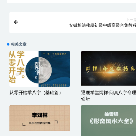
上一
安徽相法秘籍初级中级高级合集教
相关文章
从零开始学八字（基础篇）
逐鹿学堂炳祥·问真八字命
础班