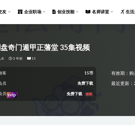
交友
企业职场
创业技能
名师讲堂
生活
盘奇门遁甲正藩堂 35集视频
风水
3 年前
15
有效期：购
游客
15币
最近更新：2
会员
免费下载
会员
免费下载
推荐
svip