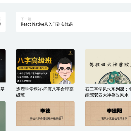
篇
下一篇
程
React Native从入门到实战课
理基
逐鹿学堂炳祥·问真八字命理高
石三喜学风水系列课：
级班
能驾驭四大神兽改风水