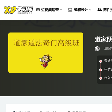
短视频运营
编程设计
两性
全部
道家阴
易经
普通
年费
永久