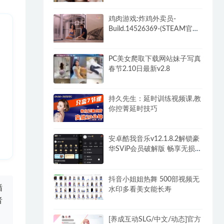
DLC)-和女神谈恋爱-锁区
鸡肉游戏:炸鸡外卖员-
Build.14526369-(STEAM官中
+全DLC)-多结局
PC美女爬取下载网站妹子写真
春节2.10日最新v2.8
持久先生：延时训练视频课,教
你控菁延时技巧
安卓酷我音乐v12.1.8.2解锁豪
华SViP会员破解版 畅享无损音
乐
抖音小姐姐热舞 500部视频无
循
水印多看美女能长寿
者
[养成互动SLG/中文/动态]官方