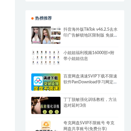
热榜推荐
抖音海外版TikTok v46.2.5去水
印广告解锁地区限制版 免拔卡
无锁区
小姐姐福利视频16000部+附
带小姐姐信息
百度网盘满速SVIP下载不限速
软件PanDownload学习网定制
版
丁丁脱敏强化训练教程，方法
选对延时3倍
夸克网盘SVIP不限账号 夸克
网盘共享账号(免费分享)