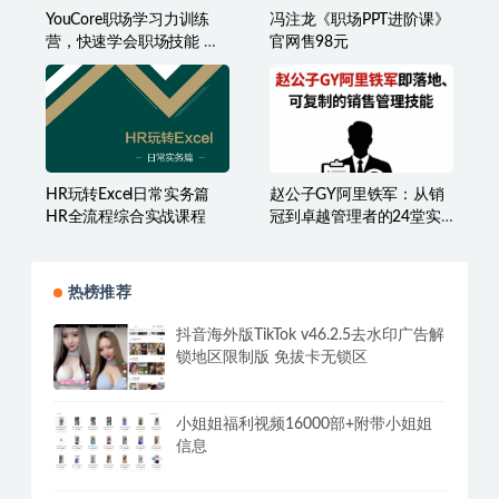
YouCore职场学习力训练
冯注龙《职场PPT进阶课》
营，快速学会职场技能 价
官网售98元
值1980元
HR玩转Excel日常实务篇
赵公子GY阿里铁军：从销
HR全流程综合实战课程
冠到卓越管理者的24堂实
战课
热榜推荐
抖音海外版TikTok v46.2.5去水印广告解
锁地区限制版 免拔卡无锁区
小姐姐福利视频16000部+附带小姐姐
信息