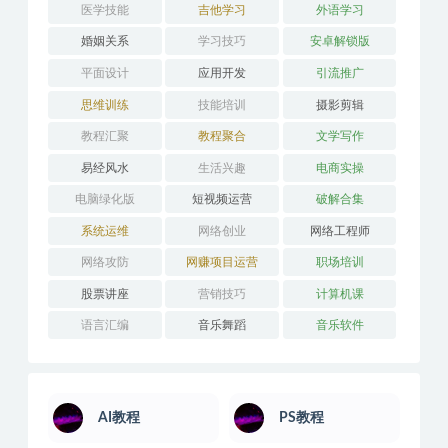
医学技能
吉他学习
外语学习
婚姻关系
学习技巧
安卓解锁版
平面设计
应用开发
引流推广
思维训练
技能培训
摄影剪辑
教程汇聚
教程聚合
文学写作
易经风水
生活兴趣
电商实操
电脑绿化版
短视频运营
破解合集
系统运维
网络创业
网络工程师
网络攻防
网赚项目运营
职场培训
股票讲座
营销技巧
计算机课
语言汇编
音乐舞蹈
音乐软件
AI教程
PS教程