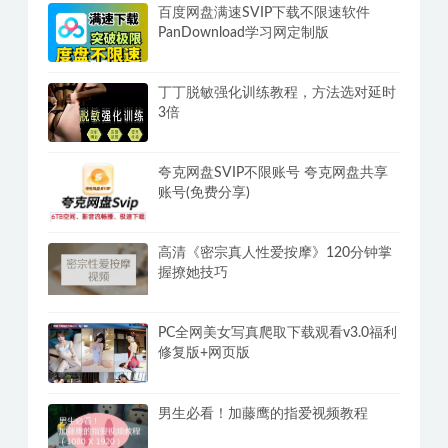
百度网盘满速SVIP下载不限速软件
PanDownload学习网定制版
丁丁脱敏强化训练教程，方法选对延时
3倍
夸克网盘SVIP不限账号 夸克网盘共享
账号(免费分享)
高清《密宗真人性爱按摩》120分钟掌
握撩她技巧
PC全网美女写真爬取下载观看v3.0福利
修复版+网页版
男生必看！加藤鹰的指爱视频教程