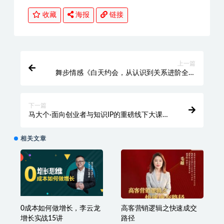
收藏
海报
链接
上一篇
舞步情感《白天约会，从认识到关系进阶全套
流程》
下一篇
马大个·面向创业者与知识IP的重磅线下大课
PDF笔记
相关文章
0成本如何做增长，李云龙
高客营销‬逻辑之快速成交
增长实战15讲
路‬径