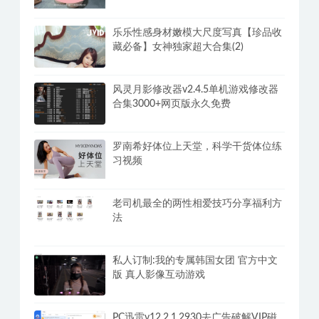
乐乐性感身材嫩模大尺度写真【珍品收
藏必备】女神独家超大合集(2)
风灵月影修改器v2.4.5单机游戏修改器
合集3000+网页版永久免费
罗南希好体位上天堂，科学干货体位练
习视频
老司机最全的两性相爱技巧分享福利方
法
私人订制:我的专属韩国女团 官方中文
版 真人影像互动游戏
PC迅雷v12.2.1.2930去广告破解VIP磁