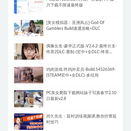
力下载不限速最终版
[美女模拟器：亚洲风云]-God Of
Gamblers Build速通攻略+DLC
偶像女友-豪华正式版-V2.6.2-最终分支-
终章2DLC-重制-(官中+全DLC-终章
DLC-分支DLC)-和女神谈恋爱-锁区
鸡肉游戏:炸鸡外卖员-Build.14526369-
(STEAM官中+全DLC)-多结局
PC美女爬取下载网站妹子写真春节2.10
日最新v2.8
持久先生：延时训练视频课,教你控菁延
时技巧