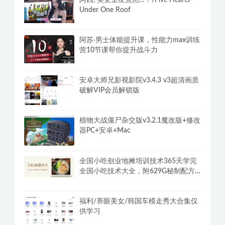
阿西, 美女室友竟然…？/Five Hearts
Under One Roof
阿苏·男士体能提升课，性能力max训练
营10节课帮你提升战斗力
安卓大师兄影视影院v3.4.3 v3超清画质
破解VIP会员解锁版
植物大战僵尸杂交版v3.2.1魔改版+修改
器PC+安卓+Mac
全国小吃创业地摊培训技术365天学完
全国小吃技术大全，附629G秘制配方
+摆摊秘籍
福利/养眼美女/韩国车模走秀大合集仅
供学习