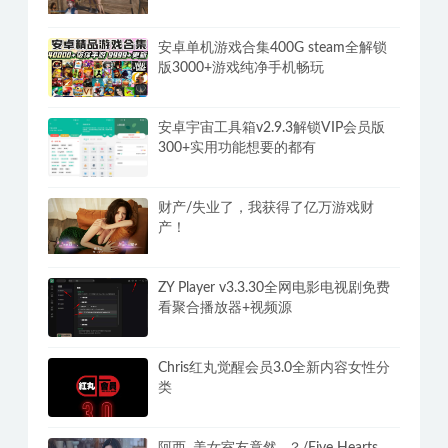
安卓单机游戏合集400G steam全解锁
版3000+游戏纯净手机畅玩
安卓宇宙工具箱v2.9.3解锁VIP会员版
300+实用功能想要的都有
财产/失业了，我获得了亿万游戏财
产！
ZY Player v3.3.30全网电影电视剧免费
看聚合播放器+视频源
Chris红丸觉醒会员3.0全新内容女性分
类