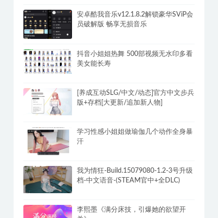
安卓酷我音乐v12.1.8.2解锁豪华SViP会
员破解版 畅享无损音乐
抖音小姐姐热舞 500部视频无水印多看
美女能长寿
[养成互动SLG/中文/动态]官方中文步兵
版+存档[大更新/追加新人物]
学习性感小姐姐做瑜伽几个动作全身暴
汗
我为情狂-Build.15079080-1.2-3号升级
档-中文语音-(STEAM官中+全DLC)
李熙墨《满分床技，引爆她的欲望开