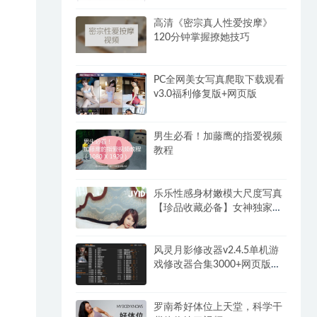
高清《密宗真人性爱按摩》
120分钟掌握撩她技巧
PC全网美女写真爬取下载观看
v3.0福利修复版+网页版
男生必看！加藤鹰的指爱视频
教程
乐乐性感身材嫩模大尺度写真
【珍品收藏必备】女神独家超
大合集(2)
风灵月影修改器v2.4.5单机游
戏修改器合集3000+网页版永
久免费
罗南希好体位上天堂，科学干