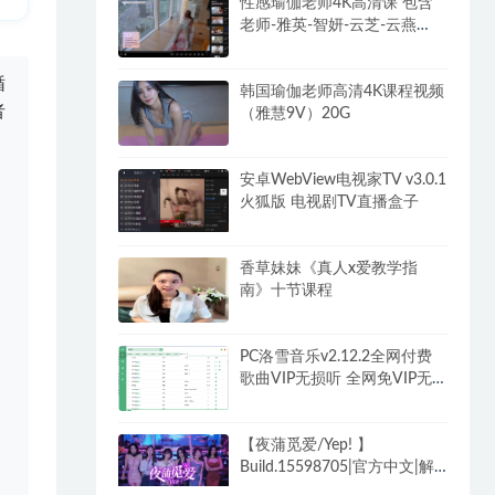
性感瑜伽老师4K高清课 包含
老师-雅英-智妍-云芝-云燕
102G
循
韩国瑜伽老师高清4K课程视频
者
（雅慧9V）20G
安卓WebView电视家TV v3.0.1
火狐版 电视剧TV直播盒子
香草妹妹《真人x爱教学指
南》十节课程
PC洛雪音乐v2.12.2全网付费
歌曲VIP无损听 全网免VIP无
损下载
【夜蒲觅爱/Yep! 】
Build.15598705|官方中文|解
压即玩|