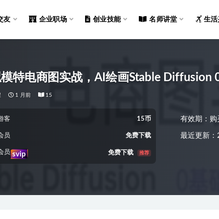
交友
企业职场
创业技能
名师讲堂
生活
模特电商图实战，AI绘画Stable Diffusio
程
1 月前
15
有效期：购
游客
15币
最近更新：2
会员
免费下载
会员
免费下载
推荐
svip