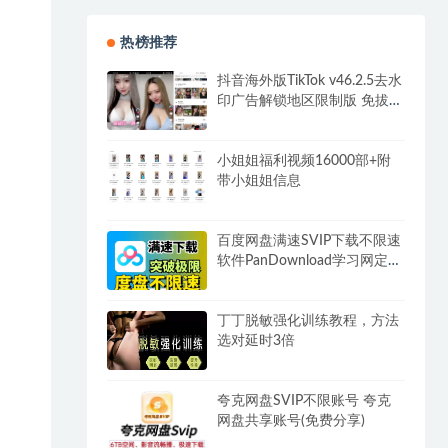
热榜推荐
抖音海外版TikTok v46.2.5去水
印广告解锁地区限制版 免拔卡
无锁区
小姐姐福利视频16000部+附
带小姐姐信息
百度网盘满速SVIP下载不限速
软件PanDownload学习网定制
版
丁丁脱敏强化训练教程，方法
选对延时3倍
夸克网盘SVIP不限账号 夸克
网盘共享账号(免费分享)