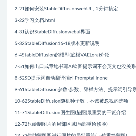
2-21如何安装StableDiffusionwebUI，2分钟搞定
3-22学习文档.html
4-31认识StableDiffusionwebui界面
5-32StableDiffusion16-18版本更新说明
6-4StableDiffusion的模型(底模VAELora)介绍
7-51如何出口成章地书写AI绘图提示词不会英文也没关系
8-52SD提示词自动翻译插件Promptallinone
9-61StableDiffusion参数-步数、采样方法、提示词引导
10-62StableDiffusion随机种子数，不该被忽视的选项
11-71StableDiffusion图生图(垫图)最重要的干货介绍
12-72只绘制图片的局部区域(局部重绘修脸)
13-73借助蒙版图进行图片的局部重绘(上传重绘蒙版)