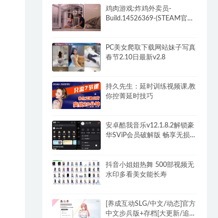
鸡肉游戏:炸鸡外卖员-
Build.14526369-(STEAM官中
+全DLC)-多结局
PC美女爬取下载网站妹子写真
春节2.10日最新v2.8
持久先生：延时训练视频课,教
你控菁延时技巧
安卓酷我音乐v12.1.8.2解锁豪
华SViP会员破解版 畅享无损音
乐
抖音小姐姐热舞 500部视频无
水印多看美女能长寿
[养成互动SLG/中文/动态]官方
中文步兵版+存档[大更新/追加