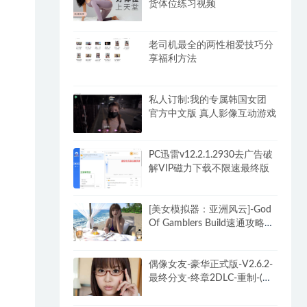
货体位练习视频
老司机最全的两性相爱技巧分
享福利方法
私人订制:我的专属韩国女团
官方中文版 真人影像互动游戏
PC迅雷v12.2.1.2930去广告破
解VIP磁力下载不限速最终版
[美女模拟器：亚洲风云]-God
Of Gamblers Build速通攻略
+DLC
偶像女友-豪华正式版-V2.6.2-
最终分支-终章2DLC-重制-(官
中+全DLC-终章DLC-分支
DLC)-和女神谈恋爱-锁区