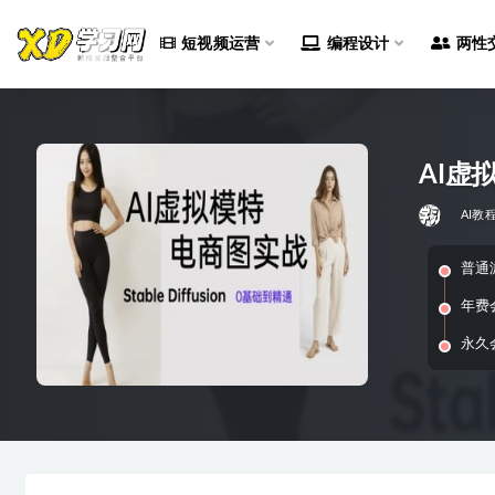
短视频运营
编程设计
两性
全部
AI虚拟
AI教
普通
年费
永久