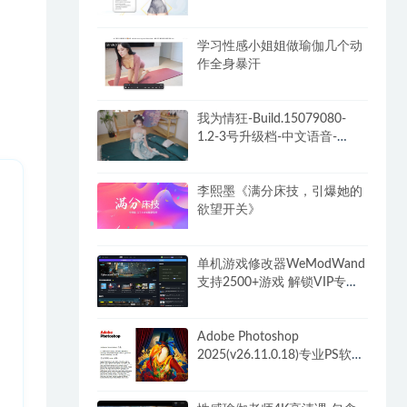
新人物]
学习性感小姐姐做瑜伽几个动
作全身暴汗
我为情狂-Build.15079080-
1.2-3号升级档-中文语音-
(STEAM官中+全DLC)
李熙墨《满分床技，引爆她的
欲望开关》
单机游戏修改器WeModWand
支持2500+游戏 解锁VIP专业
版付费功能
Adobe Photoshop
2025(v26.11.0.18)专业PS软件
解锁破解VIP版