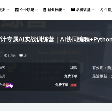
交友
企业职场
创业技能
名师讲堂
生活
计专属AI实战训练营｜AI协同编程+Python
程
1 月前
15
有效期：购
游客
15币
最近更新：2
会员
免费下载
会员
免费下载
推荐
svip