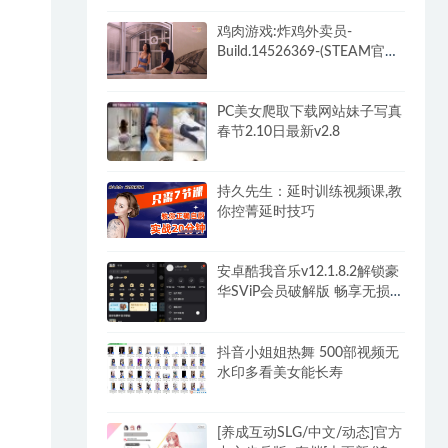
DLC)-和女神谈恋爱-锁区
鸡肉游戏:炸鸡外卖员-
Build.14526369-(STEAM官中
+全DLC)-多结局
PC美女爬取下载网站妹子写真
春节2.10日最新v2.8
持久先生：延时训练视频课,教
你控菁延时技巧
安卓酷我音乐v12.1.8.2解锁豪
华SViP会员破解版 畅享无损音
乐
抖音小姐姐热舞 500部视频无
水印多看美女能长寿
[养成互动SLG/中文/动态]官方