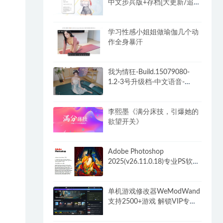
中文步兵版+存档[大更新/追加
新人物]
学习性感小姐姐做瑜伽几个动
作全身暴汗
我为情狂-Build.15079080-
1.2-3号升级档-中文语音-
(STEAM官中+全DLC)
李熙墨《满分床技，引爆她的
欲望开关》
Adobe Photoshop
2025(v26.11.0.18)专业PS软件
解锁破解VIP版
单机游戏修改器WeModWand
支持2500+游戏 解锁VIP专业
版付费功能