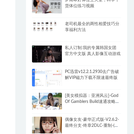
货体位练习视频
老司机最全的两性相爱技巧分
享福利方法
私人订制:我的专属韩国女团
官方中文版 真人影像互动游戏
PC迅雷v12.2.1.2930去广告破
解VIP磁力下载不限速最终版
[美女模拟器：亚洲风云]-God
Of Gamblers Build速通攻略
+DLC
偶像女友-豪华正式版-V2.6.2-
最终分支-终章2DLC-重制-(官
中+全DLC-终章DLC-分支