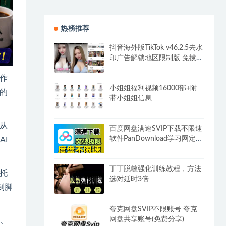
热榜推荐
抖音海外版TikTok v46.2.5去水
印广告解锁地区限制版 免拔卡
无锁区
作
小姐姐福利视频16000部+附
的
带小姐姐信息
从
百度网盘满速SVIP下载不限速
软件PanDownload学习网定制
I
版
丁丁脱敏强化训练教程，方法
依托
选对延时3倍
制脚
夸克网盘SVIP不限账号 夸克
网盘共享账号(免费分享)
、