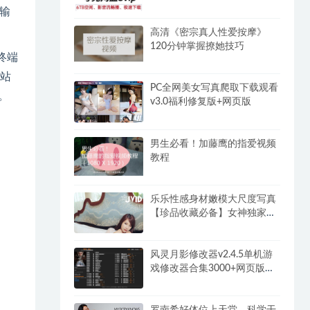
输
高清《密宗真人性爱按摩》
120分钟掌握撩她技巧
终端
网站
PC全网美女写真爬取下载观看
。
v3.0福利修复版+网页版
男生必看！加藤鹰的指爱视频
教程
乐乐性感身材嫩模大尺度写真
【珍品收藏必备】女神独家超
大合集(2)
风灵月影修改器v2.4.5单机游
戏修改器合集3000+网页版永
久免费
罗南希好体位上天堂，科学干