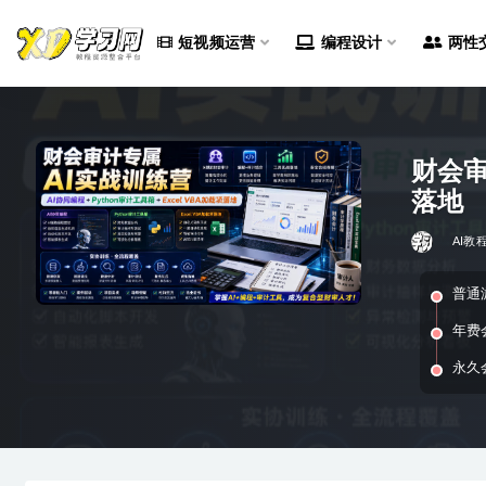
短视频运营
编程设计
两性
全部
财会审
落地
AI教
普通
年费
永久