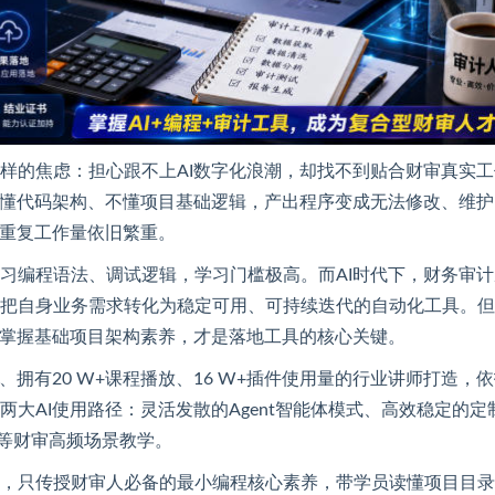
样的焦虑：担心跟不上AI数字化浪潮，却找不到贴合财审真实工
不懂代码架构、不懂项目基础逻辑，产出程序变成无法修改、维护
，重复工作量依旧繁重。
习编程语法、调试逻辑，学习门槛极高。而AI时代下，财务审计
把自身业务需求转化为稳定可用、可持续迭代的自动化工具。但A
、掌握基础项目架构素养，才是落地工具的核心关键。
拥有20 W+课程播放、16 W+插件使用量的行业讲师打造，
区分两大AI使用路径：灵活发散的Agent智能体模式、高效稳定的定
应用等财审高频场景教学。
，只传授财审人必备的最小编程核心素养，带学员读懂项目目录