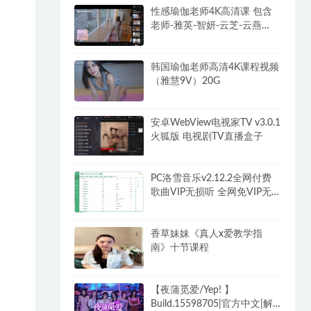
性感瑜伽老师4K高清课 包含
老师-雅英-智妍-云芝-云燕
102G
韩国瑜伽老师高清4K课程视频
（雅慧9V）20G
安卓WebView电视家TV v3.0.1
火狐版 电视剧TV直播盒子
PC洛雪音乐v2.12.2全网付费
歌曲VIP无损听 全网免VIP无
损下载
香草妹妹《真人x爱教学指
南》十节课程
【夜蒲觅爱/Yep! 】
Build.15598705|官方中文|解