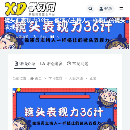
登录
镜头前表现力36计，像演员主持人一样极佳的镜头
表现力
人际沟通
1 月前
15
详情介绍
评论建议
常见问题
当前位置：
首页
学习教育
人际沟通
正文