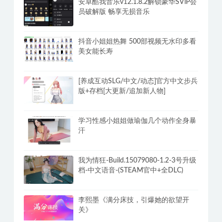
安卓酷我音乐v12.1.8.2解锁豪华SViP会
员破解版 畅享无损音乐
抖音小姐姐热舞 500部视频无水印多看
美女能长寿
[养成互动SLG/中文/动态]官方中文步兵
版+存档[大更新/追加新人物]
学习性感小姐姐做瑜伽几个动作全身暴
汗
我为情狂-Build.15079080-1.2-3号升级
档-中文语音-(STEAM官中+全DLC)
李熙墨《满分床技，引爆她的欲望开
关》