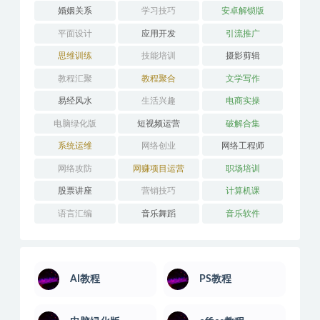
婚姻关系
学习技巧
安卓解锁版
平面设计
应用开发
引流推广
思维训练
技能培训
摄影剪辑
教程汇聚
教程聚合
文学写作
易经风水
生活兴趣
电商实操
电脑绿化版
短视频运营
破解合集
系统运维
网络创业
网络工程师
网络攻防
网赚项目运营
职场培训
股票讲座
营销技巧
计算机课
语言汇编
音乐舞蹈
音乐软件
AI教程
PS教程