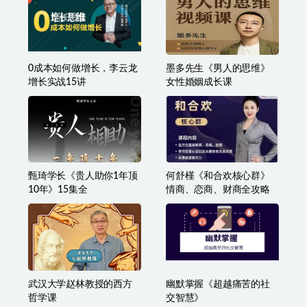
0成本如何做增长，李云龙
墨多先生《男人的思维》
增长实战15讲
女性婚姻成长课
甄琦学长《贵人助你1年顶
何舒槿《和合欢核心群》
10年》15集全
情商、恋商、财商全攻略
武汉大学赵林教授的西方
幽默掌握《超越痛苦的社
哲学课
交智慧》