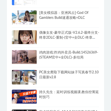
[美女模拟器：亚洲风云]-God Of
Gamblers Build速通攻略+DLC
偶像女友-豪华正式版-V2.6.2-最终分支-
终章2DLC-重制-(官中+全DLC-终章
DLC-分支DLC)-和女神谈恋爱-锁区
鸡肉游戏:炸鸡外卖员-Build.14526369-
(STEAM官中+全DLC)-多结局
PC美女爬取下载网站妹子写真春节2.10
日最新v2.8
持久先生：延时训练视频课,教你控菁延
时技巧