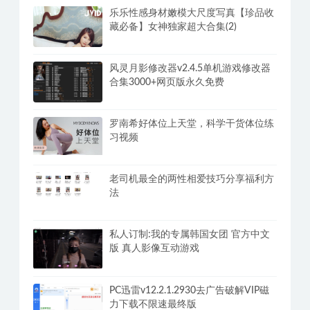
乐乐性感身材嫩模大尺度写真【珍品收
藏必备】女神独家超大合集(2)
风灵月影修改器v2.4.5单机游戏修改器
合集3000+网页版永久免费
罗南希好体位上天堂，科学干货体位练
习视频
老司机最全的两性相爱技巧分享福利方
法
私人订制:我的专属韩国女团 官方中文
版 真人影像互动游戏
PC迅雷v12.2.1.2930去广告破解VIP磁
力下载不限速最终版