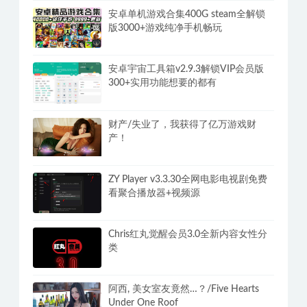
安卓单机游戏合集400G steam全解锁
版3000+游戏纯净手机畅玩
安卓宇宙工具箱v2.9.3解锁VIP会员版
300+实用功能想要的都有
财产/失业了，我获得了亿万游戏财
产！
ZY Player v3.3.30全网电影电视剧免费
看聚合播放器+视频源
Chris红丸觉醒会员3.0全新内容女性分
类
阿西, 美女室友竟然…？/Five Hearts
Under One Roof