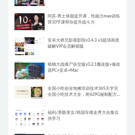
阿苏·男士体能提升课，性能力max训练
营10节课帮你提升战斗力
安卓大师兄影视影院v3.4.3 v3超清画质
破解VIP会员解锁版
植物大战僵尸杂交版v3.2.1魔改版+修改
器PC+安卓+Mac
全国小吃创业地摊培训技术365天学完
全国小吃技术大全，附629G秘制配方
+摆摊秘籍
福利/养眼美女/韩国车模走秀大合集仅
供学习