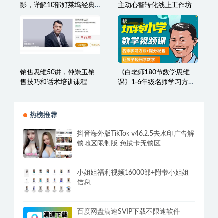
影，详解10部好莱坞经典
主动心智转化线上工作坊
电影的视听语言13.3GB
销售思维50讲，仲崇玉销
《白老师180节数学思维
售技巧和话术培训课程
课》1-6年级名师学习方法
+提分秘籍
热榜推荐
抖音海外版TikTok v46.2.5去水印广告解
锁地区限制版 免拔卡无锁区
小姐姐福利视频16000部+附带小姐姐
信息
百度网盘满速SVIP下载不限速软件