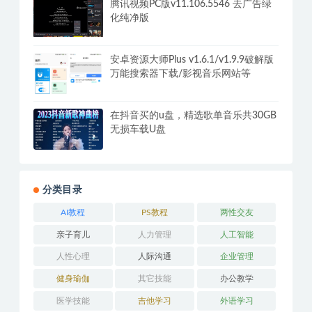
腾讯视频PC版v11.106.5546 去广告绿
化纯净版
安卓资源大师Plus v1.6.1/v1.9.9破解版
万能搜索器下载/影视音乐网站等
在抖音买的u盘，精选歌单音乐共30GB
无损车载U盘
分类目录
AI教程
PS教程
两性交友
亲子育儿
人力管理
人工智能
人性心理
人际沟通
企业管理
健身瑜伽
其它技能
办公教学
医学技能
吉他学习
外语学习