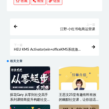
收藏
海报
链接
上一篇
江野·小红书电商运营课
下一篇
HEU KMS Activator(win+officeKMS系统激活
神器)v64.0
相关文章
探花Gary 从零到社交高手
王思文25堂有趣有料有效
系列课情商提升构建社交
的幽默社交课，让你说话
体系
有魅力，社交更轻松