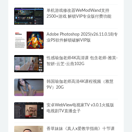
单机游戏修改器WeModWand支持
2500+游戏 解锁VIP专业版付费功能
Adobe Photoshop 2025(v26.11.0.18)专
业PS软件解锁破解VIP版
性感瑜伽老师4K高清课 包含老师-雅英-
智妍-云芝-云燕102G
韩国瑜伽老师高清4K课程视频（雅慧
9V）20G
安卓WebView电视家TV v3.0.1火狐版
电视剧TV直播盒子
香草妹妹《真人x爱教学指南》十节课