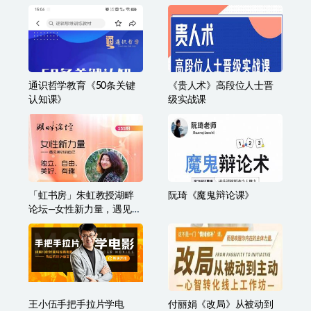
通识哲学教育《50条关键
《贵人术》高段位人士晋
认知课》
级实战课
「虹书房」朱虹教授湖畔
阮琦《魔鬼辩论课》
论坛—女性新力量，遇见美
好的自己
王小伍手把手拉片学电
付丽娟《改局》从被动到