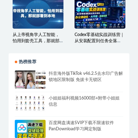
率翻倍
从上帝视角学人工智能，
Codex零基础实战训练营｜
怕用到套壳工具，那就部
从安装配置到任务全落
署到本地
地，办公自动化・AI作
图・技能拓展全流程入门
课
热榜推荐
抖音海外版TikTok v46.2.5去水印广告解
锁地区限制版 免拔卡无锁区
小姐姐福利视频16000部+附带小姐姐
信息
百度网盘满速SVIP下载不限速软件
PanDownload学习网定制版