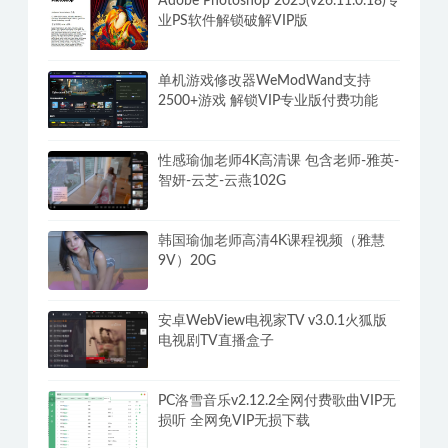
Adobe Photoshop 2025(v26.11.0.18)专
业PS软件解锁破解VIP版
单机游戏修改器WeModWand支持
2500+游戏 解锁VIP专业版付费功能
性感瑜伽老师4K高清课 包含老师-雅英-
智妍-云芝-云燕102G
韩国瑜伽老师高清4K课程视频（雅慧
9V）20G
安卓WebView电视家TV v3.0.1火狐版
电视剧TV直播盒子
PC洛雪音乐v2.12.2全网付费歌曲VIP无
损听 全网免VIP无损下载