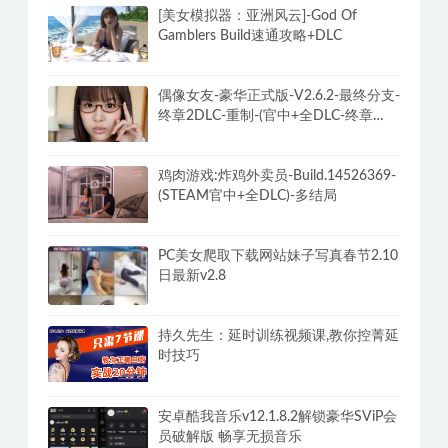
[美女模拟器：亚洲风云]-God Of
Gamblers Build速通攻略+DLC
偶像女友-豪华正式版-V2.6.2-最终分支-
终章2DLC-重制-(官中+全DLC-终章
DLC-分支DLC)-和女神谈恋爱-锁区
鸡肉游戏:炸鸡外卖员-Build.14526369-
(STEAM官中+全DLC)-多结局
PC美女爬取下载网站妹子写真春节2.10
日最新v2.8
持久先生：延时训练视频课,教你控菁延
时技巧
安卓酷我音乐v12.1.8.2解锁豪华SViP会
员破解版 畅享无损音乐