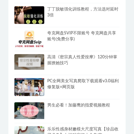
丁丁脱敏强化训练教程，方法选对延时
3倍
夸克网盘SVIP不限账号 夸克网盘共享
账号(免费分享)
高清《密宗真人性爱按摩》120分钟掌
握撩她技巧
PC全网美女写真爬取下载观看v3.0福利
修复版+网页版
男生必看！加藤鹰的指爱视频教程
乐乐性感身材嫩模大尺度写真【珍品收