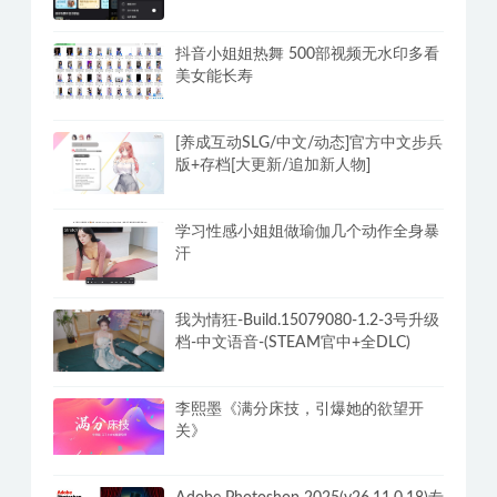
抖音小姐姐热舞 500部视频无水印多看
美女能长寿
[养成互动SLG/中文/动态]官方中文步兵
版+存档[大更新/追加新人物]
学习性感小姐姐做瑜伽几个动作全身暴
汗
我为情狂-Build.15079080-1.2-3号升级
档-中文语音-(STEAM官中+全DLC)
李熙墨《满分床技，引爆她的欲望开
关》