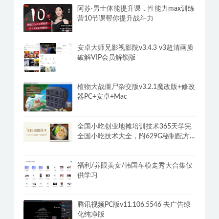
阿苏·男士体能提升课，性能力max训练
营10节课帮你提升战斗力
安卓大师兄影视影院v3.4.3 v3超清画质
破解VIP会员解锁版
植物大战僵尸杂交版v3.2.1魔改版+修改
器PC+安卓+Mac
全国小吃创业地摊培训技术365天学完
全国小吃技术大全，附629G秘制配方
+摆摊秘籍
福利/养眼美女/韩国车模走秀大合集仅
供学习
腾讯视频PC版v11.106.5546 去广告绿
化纯净版