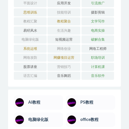
平面设计
应用开发
引流推广
思维训练
技能培训
摄影剪辑
教程汇聚
教程聚合
文学写作
易经风水
生活兴趣
电商实操
电脑绿化版
短视频运营
破解合集
系统运维
网络创业
网络工程师
网络攻防
网赚项目运营
职场培训
股票讲座
营销技巧
计算机课
语言汇编
音乐舞蹈
音乐软件
AI教程
PS教程
电脑绿化版
office教程