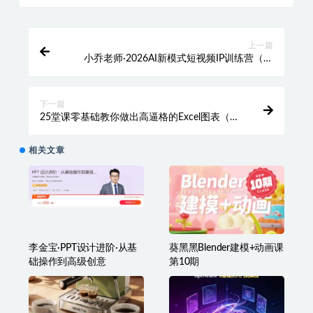
上一篇
小乔老师·2026AI新模式短视频IP训练营（更
新）
下一篇
25堂课零基础教你做出高逼格的Excel图表（29
集全）
相关文章
李金宝·PPT设计进阶·从基
葵黑黑Blender建模+动画课
础操作到高级创意
第10期