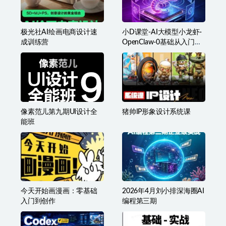
极光社AI绘画电商设计速
小D课堂-AI大模型小龙虾-
成训练营
OpenClaw-0基础从入门到
实战
像素范儿第九期UI设计全
猪帅IP形象设计系统课
能班
今天开始画漫画：零基础
2026年4月刘小排深海圈AI
入门到创作
编程第三期