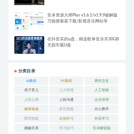
安卓资源大师Plus v1.6.1/v1.9.9破解版
万能搜索器下载/影视音乐网站等
在抖音买的u盘，精选歌单音乐共30GB
无损车载U盘
分类目录
AI教程
PS教程
两性交友
亲子育儿
人力管理
人工智能
人性心理
人际沟通
企业管理
健身瑜伽
其它技能
办公教学
医学技能
吉他学习
外语学习
婚姻关系
学习技巧
安卓解锁版