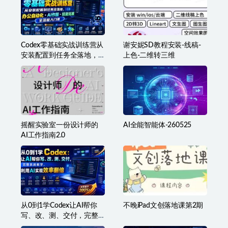
Codex零基础实战训练营从
谢安妮SD教程安装-线稿-
安装配置到任务全落地，
上色-二维转三维
办公自动化・AI作图・技
能拓展全流程入门课
摇醒实验室一份设计师的
AI全能智能体-260525
AI工作指南2.0
从0到1学Codex让AI帮你
不晚iPad文创落地课第2期
写、改、测、交付，完整
系统教学，利用AI实现效