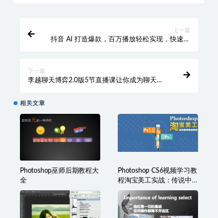
上一篇
抖音 AI 打造爆款，百万播放轻松实现，快速起
号秘籍【揭秘】
下一篇
李越聊天博弈2.0版5节直播课让你成为聊天高
手
相关文章
Photoshop巫师后期教程大
Photoshop CS6视频学习教
全
程淘宝美工实战：传说中
的苗老师全套教程