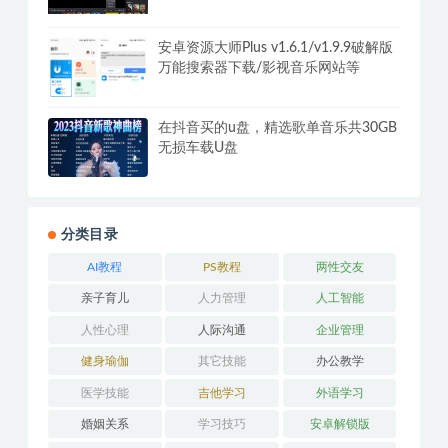
安卓资源大师Plus v1.6.1/v1.9.9破解版
万能搜索器下载/影视音乐网站等
在抖音买的u盘，精选歌单音乐共30GB
无损车载U盘
分类目录
AI教程
PS教程
两性交友
亲子育儿
人力管理
人工智能
人性心理
人际沟通
企业管理
健身瑜伽
其它技能
办公教学
医学技能
吉他学习
外语学习
婚姻关系
学习技巧
安卓解锁版