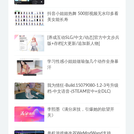
抖音小姐姐热舞 500部视频无水印多看
美女能长寿
[养成互动SLG/中文/动态]官方中文步兵
版+存档[大更新/追加新人物]
学习性感小姐姐做瑜伽几个动作全身暴
汗
我为情狂-Build.15079080-1.2-3号升级
档-中文语音-(STEAM官中+全DLC)
李熙墨《满分床技，引爆她的欲望开
关》
单机游戏修改器WeModWand支持