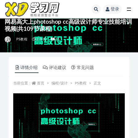
登录
网易高大上photoshop cc高级设计师专业技能培训
视频(共109节课程)
PS教程
2 年前
15
详情介绍
评论建议
常见问题
当前位置：
首页
编程/设计
PS教程
正文