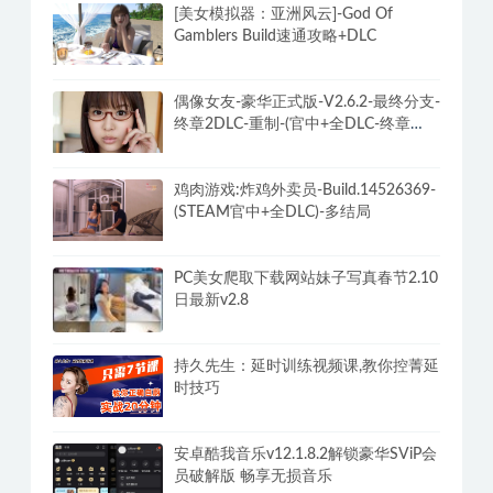
[美女模拟器：亚洲风云]-God Of
Gamblers Build速通攻略+DLC
偶像女友-豪华正式版-V2.6.2-最终分支-
终章2DLC-重制-(官中+全DLC-终章
DLC-分支DLC)-和女神谈恋爱-锁区
鸡肉游戏:炸鸡外卖员-Build.14526369-
(STEAM官中+全DLC)-多结局
PC美女爬取下载网站妹子写真春节2.10
日最新v2.8
持久先生：延时训练视频课,教你控菁延
时技巧
安卓酷我音乐v12.1.8.2解锁豪华SViP会
员破解版 畅享无损音乐