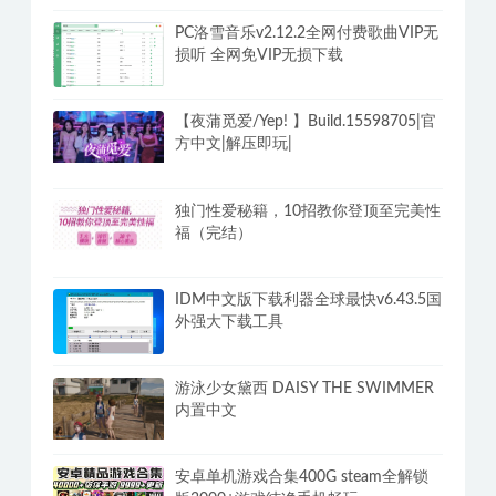
PC洛雪音乐v2.12.2全网付费歌曲VIP无
损听 全网免VIP无损下载
【夜蒲觅爱/Yep! 】Build.15598705|官
方中文|解压即玩|
独门性爱秘籍，10招教你登顶至完美性
福（完结）
IDM中文版下载利器全球最快v6.43.5国
外强大下载工具
游泳少女黛西 DAISY THE SWIMMER
内置中文
安卓单机游戏合集400G steam全解锁