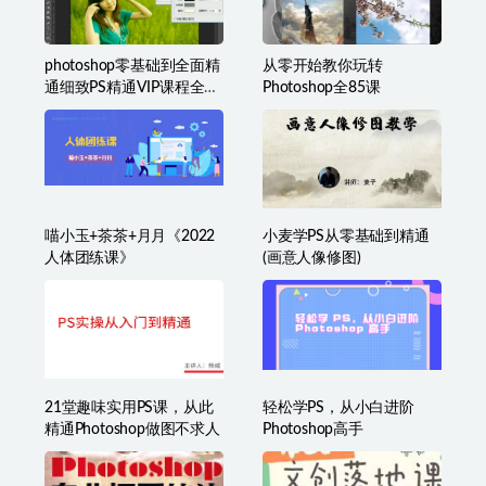
photoshop零基础到全面精
从零开始教你玩转
通细致PS精通VIP课程全
Photoshop全85课
118集价值498元
喵小玉+茶茶+月月《2022
小麦学PS从零基础到精通
人体团练课》
(画意人像修图)
21堂趣味实用PS课，从此
轻松学PS，从小白进阶
精通Photoshop做图不求人
Photoshop高手