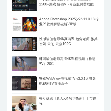
2500+游戏 解锁VIP专业版付费功能
Adobe Photoshop 2025(v26.11.0.18)专
业PS软件解锁破解VIP版
性感瑜伽老师4K高清课 包含老师-雅英-
智妍-云芝-云燕102G
韩国瑜伽老师高清4K课程视频（雅慧
9V）20G
安卓WebView电视家TV v3.0.1火狐版
电视剧TV直播盒子
香草妹妹《真人x爱教学指南》十节课
程