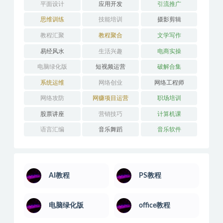
平面设计
应用开发
引流推广
思维训练
技能培训
摄影剪辑
教程汇聚
教程聚合
文学写作
易经风水
生活兴趣
电商实操
电脑绿化版
短视频运营
破解合集
系统运维
网络创业
网络工程师
网络攻防
网赚项目运营
职场培训
股票讲座
营销技巧
计算机课
语言汇编
音乐舞蹈
音乐软件
AI教程
PS教程
电脑绿化版
office教程