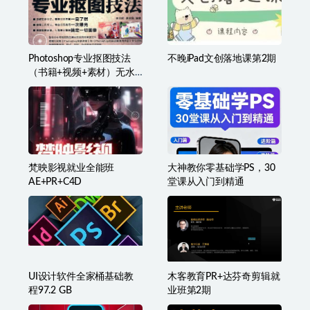
Photoshop专业抠图技法
不晚iPad文创落地课第2期
（书籍+视频+素材）无水
印版
梵映影视就业全能班
大神教你零基础学PS，30
AE+PR+C4D
堂课从入门到精通
UI设计软件全家桶基础教
木客教育PR+达芬奇剪辑就
程97.2 GB
业班第2期