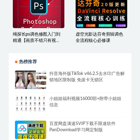
绳探长ps调色修图入门到
虚空光影达芬奇剪辑调色
精通【画质不错只有视
全流程核心必修课
频】
热榜推荐
抖音海外版TikTok v46.2.5去水印广告解
锁地区限制版 免拔卡无锁区
小姐姐福利视频16000部+附带小姐姐
信息
百度网盘满速SVIP下载不限速软件
PanDownload学习网定制版