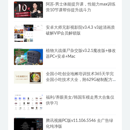
阿苏·男士体能提升课，性能力max训练
营10节课帮你提升战斗力
安卓大师兄影视影院v3.4.3 v3超清画质
破解VIP会员解锁版
植物大战僵尸杂交版v3.2.1魔改版+修改
器PC+安卓+Mac
全国小吃创业地摊培训技术365天学完
全国小吃技术大全，附629G秘制配方
+摆摊秘籍
福利/养眼美女/韩国车模走秀大合集仅
供学习
腾讯视频PC版v11.106.5546 去广告绿
化纯净版