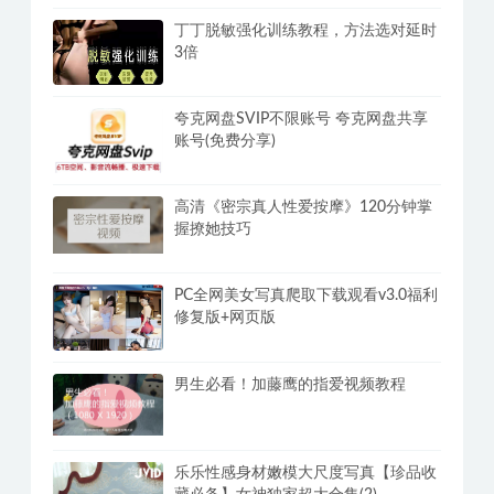
丁丁脱敏强化训练教程，方法选对延时
3倍
夸克网盘SVIP不限账号 夸克网盘共享
账号(免费分享)
高清《密宗真人性爱按摩》120分钟掌
握撩她技巧
PC全网美女写真爬取下载观看v3.0福利
修复版+网页版
男生必看！加藤鹰的指爱视频教程
乐乐性感身材嫩模大尺度写真【珍品收