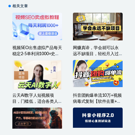
相关文章
视频SEO出售虚拟产品每天
网赚真谛，学会就可以永
稳定2-5单利润1000+史上
远不缺项目，轻松月入过
最稳定私域变现项目
万，提高小白认知！
云天AI数字人短视频项
抖音团购爆单流10万+视频
目，门槛低，适合各类人
病毒式复制【软件去重+详
群
细教程】