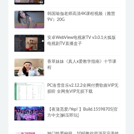
韩国瑜伽老师高清4K课程视频（雅慧
9V）20G
安卓WebView电视家TV v3.0.1火狐版
电视剧TV直播盒子
香草妹妹《真人x爱教学指南》十节课
程
PC洛雪音乐v2.12.2全网付费歌曲VIP无
损听 全网免VIP无损下载
【夜蒲觅爱/Yep! 】Build.15598705|官
方中文|解压即玩|
独门性爱秘籍，10招教你登顶至完美性