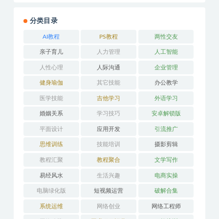
分类目录
AI教程
PS教程
两性交友
亲子育儿
人力管理
人工智能
人性心理
人际沟通
企业管理
健身瑜伽
其它技能
办公教学
医学技能
吉他学习
外语学习
婚姻关系
学习技巧
安卓解锁版
平面设计
应用开发
引流推广
思维训练
技能培训
摄影剪辑
教程汇聚
教程聚合
文学写作
易经风水
生活兴趣
电商实操
电脑绿化版
短视频运营
破解合集
系统运维
网络创业
网络工程师