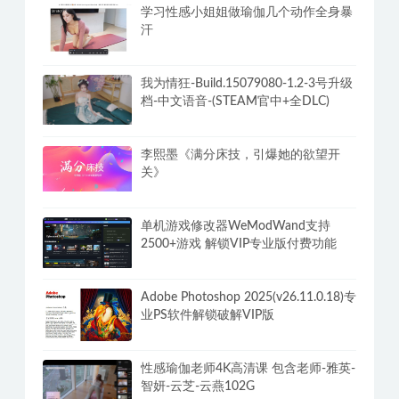
学习性感小姐姐做瑜伽几个动作全身暴
汗
我为情狂-Build.15079080-1.2-3号升级
档-中文语音-(STEAM官中+全DLC)
李熙墨《满分床技，引爆她的欲望开
关》
单机游戏修改器WeModWand支持
2500+游戏 解锁VIP专业版付费功能
Adobe Photoshop 2025(v26.11.0.18)专
业PS软件解锁破解VIP版
性感瑜伽老师4K高清课 包含老师-雅英-
智妍-云芝-云燕102G