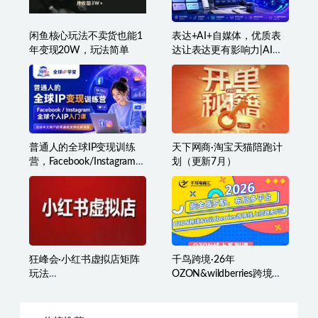
闲鱼核心玩法不卖货也能1
表达+AI+自媒体，优质表
年变现20W，玩法简单
达让表达更有影响力|AI实
操从思路到落地的实战|自
媒体全流程打造个人品牌
与影响力
普通人的全球IP变现训练
天下网商·淘宝天猫陪跑计
营，Facebook/Instagram全
划（更新7月）
球个人IP入门课，零基础全
球社媒课程
狂峰会·小红书虚拟店矩阵
千鸟跨境·26年
玩法
OZON&wildberries跨境店
（1.0+2.0+3.0+4.0+5.0）
线上陪跑训练营（更新）