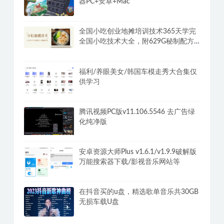
器PC+安卓+Mac
全国小吃创业地摊培训技术365天学完
全国小吃技术大全，附629G秘制配方
+摆摊秘籍
福利/养眼美女/韩国车模走秀大合集仅
供学习
腾讯视频PC版v11.106.5546 去广告绿
化纯净版
安卓资源大师Plus v1.6.1/v1.9.9破解版
万能搜索器下载/影视音乐网站等
在抖音买的u盘，精选歌单音乐共30GB
无损车载U盘