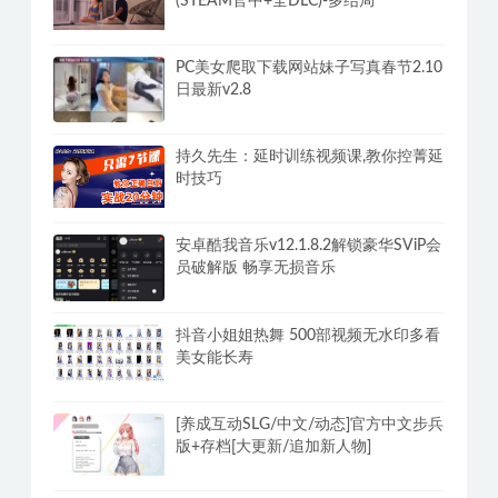
(STEAM官中+全DLC)-多结局
PC美女爬取下载网站妹子写真春节2.10
日最新v2.8
持久先生：延时训练视频课,教你控菁延
时技巧
安卓酷我音乐v12.1.8.2解锁豪华SViP会
员破解版 畅享无损音乐
抖音小姐姐热舞 500部视频无水印多看
美女能长寿
[养成互动SLG/中文/动态]官方中文步兵
版+存档[大更新/追加新人物]