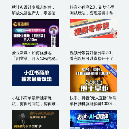
秋叶AI设计变现训练营，
抖音小程序2.0，街坊心里
解放先进生产力，零基础
测试玩法，变现逻辑非常
也能设计变现
很简单
爱豆新媒：如何优雅地
视频号带货好物分享2.0，
「割韭菜」月入10w的秘诀
看完以后可以直接开干了
（2023年9月版）
小红书商单最新独家玩
快手、抖音“无人直播”单号
法，剪辑时间短，剪辑难
单日挂机就能躺赚1000+，
度低，能批量做号
这次我就把这当“甩手掌柜”
的秘密教给你，人人可
做！