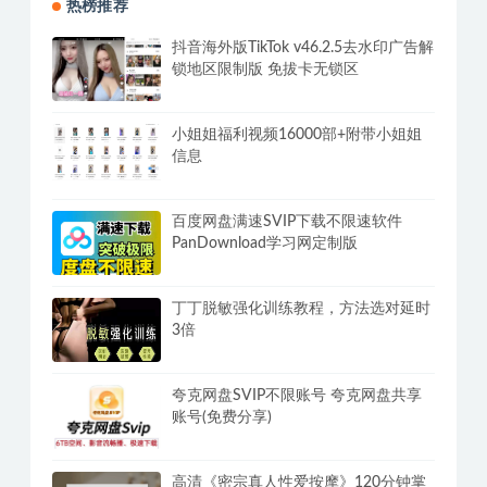
热榜推荐
抖音海外版TikTok v46.2.5去水印广告解
锁地区限制版 免拔卡无锁区
小姐姐福利视频16000部+附带小姐姐
信息
百度网盘满速SVIP下载不限速软件
PanDownload学习网定制版
丁丁脱敏强化训练教程，方法选对延时
3倍
夸克网盘SVIP不限账号 夸克网盘共享
账号(免费分享)
高清《密宗真人性爱按摩》120分钟掌