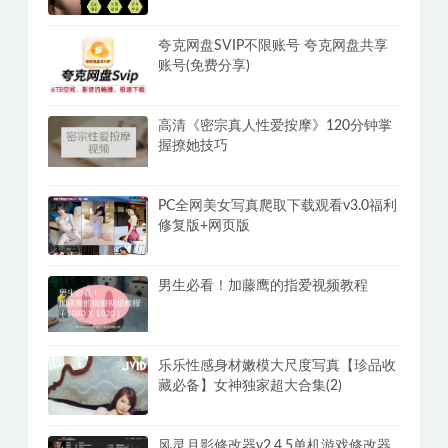
夸克网盘SVIP不限账号 夸克网盘共享
账号(免费分享)
高清《密宗真人性爱按摩》120分钟掌
握撩她技巧
PC全网美女写真爬取下载观看v3.0福利
修复版+网页版
男生必看！加藤鹰的指爱视频教程
乐乐性感身材嫩模大尺度写真【珍品收
藏必备】女神独家超大合集(2)
风灵月影修改器v2.4.5单机游戏修改器