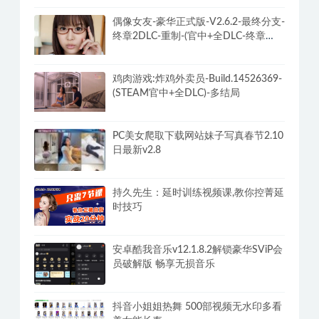
偶像女友-豪华正式版-V2.6.2-最终分支-
终章2DLC-重制-(官中+全DLC-终章
DLC-分支DLC)-和女神谈恋爱-锁区
鸡肉游戏:炸鸡外卖员-Build.14526369-
(STEAM官中+全DLC)-多结局
PC美女爬取下载网站妹子写真春节2.10
日最新v2.8
持久先生：延时训练视频课,教你控菁延
时技巧
安卓酷我音乐v12.1.8.2解锁豪华SViP会
员破解版 畅享无损音乐
抖音小姐姐热舞 500部视频无水印多看