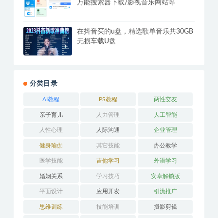
万能搜索器下载/影视音乐网站等
在抖音买的u盘，精选歌单音乐共30GB
无损车载U盘
分类目录
AI教程
PS教程
两性交友
亲子育儿
人力管理
人工智能
人性心理
人际沟通
企业管理
健身瑜伽
其它技能
办公教学
医学技能
吉他学习
外语学习
婚姻关系
学习技巧
安卓解锁版
平面设计
应用开发
引流推广
思维训练
技能培训
摄影剪辑