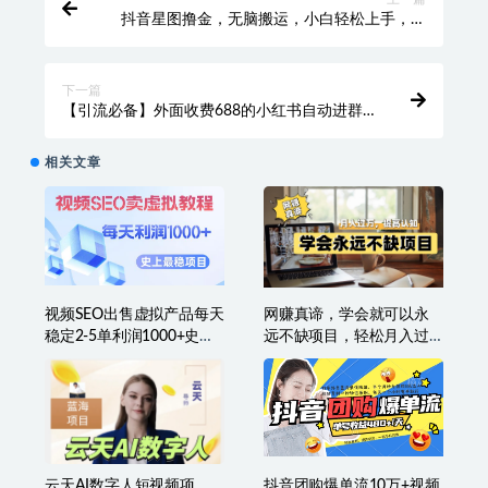
抖音星图撸金，无脑搬运，小白轻松上手，每
天一小时月赚5位数(保姆级教程)
下一篇
【引流必备】外面收费688的小红书自动进群
脚本，精准引流必备【永久脚本+详细教程】
相关文章
视频SEO出售虚拟产品每天
网赚真谛，学会就可以永
稳定2-5单利润1000+史上
远不缺项目，轻松月入过
最稳定私域变现项目
万，提高小白认知！
云天AI数字人短视频项
抖音团购爆单流10万+视频