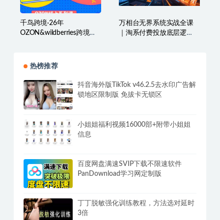
千鸟跨境·26年
万相台无界系统实战全课
OZON&wildberries跨境店
｜淘系付费投放底层逻
线上陪跑训练营（更新）
辑、场景化搭建、人群优
化、投产提升全链路运营
教程
热榜推荐
抖音海外版TikTok v46.2.5去水印广告解
锁地区限制版 免拔卡无锁区
小姐姐福利视频16000部+附带小姐姐
信息
百度网盘满速SVIP下载不限速软件
PanDownload学习网定制版
丁丁脱敏强化训练教程，方法选对延时
3倍