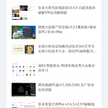
安卓大师兄影视影院v3.4.3 v3超清画质
破解VIP会员解锁版
植物大战僵尸杂交版v3.2.1魔改版+修改
器PC+安卓+Mac
全国小吃创业地摊培训技术365天学完
全国小吃技术大全，附629G秘制配方
+摆摊秘籍
福利/养眼美女/韩国车模走秀大合集仅
供学习
腾讯视频PC版v11.106.5546 去广告绿
化纯净版
安卓资源大师Plus v1.6.1/v1.9.9破解版