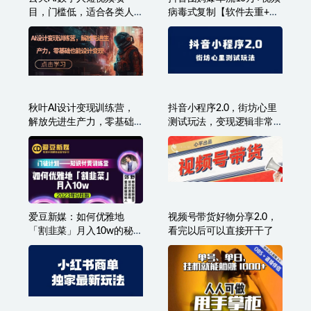
目，门槛低，适合各类人
病毒式复制【软件去重+详
群
细教程】
秋叶AI设计变现训练营，
抖音小程序2.0，街坊心里
解放先进生产力，零基础
测试玩法，变现逻辑非常
也能设计变现
很简单
爱豆新媒：如何优雅地
视频号带货好物分享2.0，
「割韭菜」月入10w的秘诀
看完以后可以直接开干了
（2023年9月版）