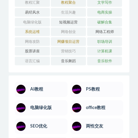
教程汇聚
教程聚合
文学写作
易经风水
生活兴趣
电商实操
电脑绿化版
短视频运营
破解合集
系统运维
网络创业
网络工程师
网络攻防
网赚项目运营
职场培训
股票讲座
营销技巧
计算机课
语言汇编
音乐舞蹈
音乐软件
AI教程
PS教程
电脑绿化版
office教程
SEO优化
两性交友