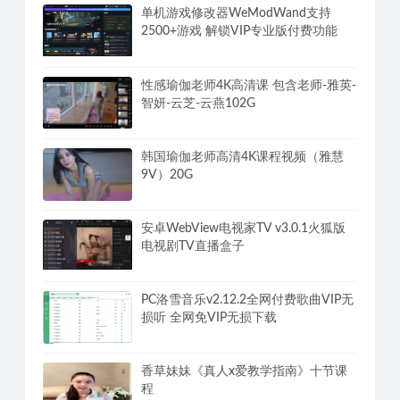
单机游戏修改器WeModWand支持
2500+游戏 解锁VIP专业版付费功能
性感瑜伽老师4K高清课 包含老师-雅英-
智妍-云芝-云燕102G
韩国瑜伽老师高清4K课程视频（雅慧
9V）20G
安卓WebView电视家TV v3.0.1火狐版
电视剧TV直播盒子
PC洛雪音乐v2.12.2全网付费歌曲VIP无
损听 全网免VIP无损下载
香草妹妹《真人x爱教学指南》十节课
程