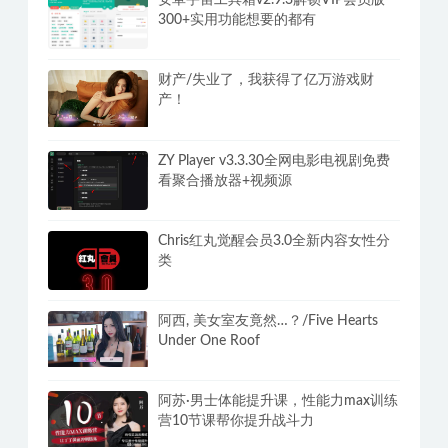
安卓宇宙工具箱v2.9.3解锁VIP会员版
300+实用功能想要的都有
财产/失业了，我获得了亿万游戏财
产！
ZY Player v3.3.30全网电影电视剧免费
看聚合播放器+视频源
Chris红丸觉醒会员3.0全新内容女性分
类
阿西, 美女室友竟然…？/Five Hearts
Under One Roof
阿苏·男士体能提升课，性能力max训练
营10节课帮你提升战斗力