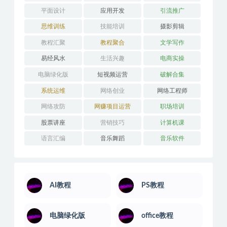
人性心理
人际沟通
企业管理
健身瑜伽
其它技能
办公教学
医学技能
吉他学习
外语学习
婚姻关系
学习技巧
安卓解锁版
平面设计
应用开发
引流推广
思维训练
技能培训
摄影剪辑
教程汇聚
教程聚合
文学写作
易经风水
生活兴趣
电商实操
电脑绿化版
短视频运营
破解合集
系统运维
网络创业
网络工程师
网络攻防
网赚项目运营
职场培训
股票讲座
营销技巧
计算机课
语言汇编
音乐舞蹈
音乐软件