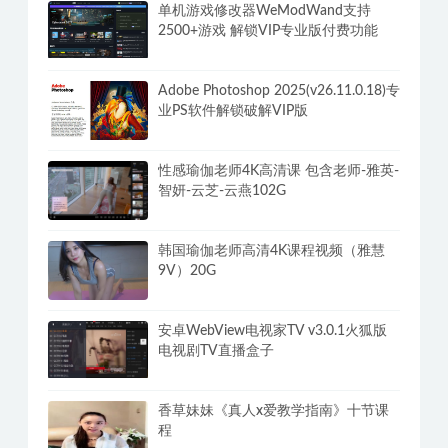
李熙墨《满分床技，引爆她的欲望开
关》
单机游戏修改器WeModWand支持
2500+游戏 解锁VIP专业版付费功能
Adobe Photoshop 2025(v26.11.0.18)专
业PS软件解锁破解VIP版
性感瑜伽老师4K高清课 包含老师-雅英-
智妍-云芝-云燕102G
韩国瑜伽老师高清4K课程视频（雅慧
9V）20G
安卓WebView电视家TV v3.0.1火狐版