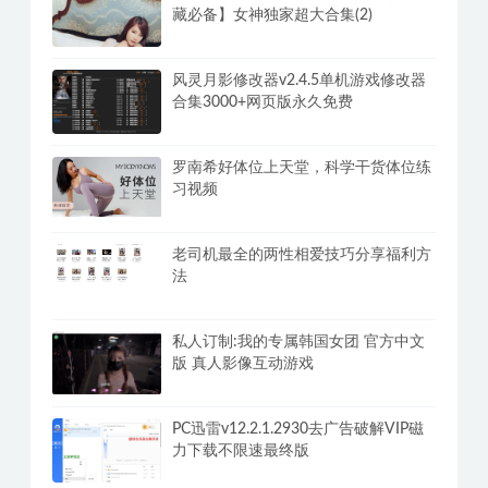
男生必看！加藤鹰的指爱视频教程
乐乐性感身材嫩模大尺度写真【珍品收
藏必备】女神独家超大合集(2)
风灵月影修改器v2.4.5单机游戏修改器
合集3000+网页版永久免费
罗南希好体位上天堂，科学干货体位练
习视频
老司机最全的两性相爱技巧分享福利方
法
私人订制:我的专属韩国女团 官方中文
版 真人影像互动游戏