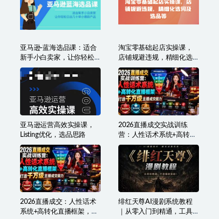
外贸课程大合集，0到1学
淘系运营21天速成班2023
外贸，新手到外贸精英全
年12月完整版，10大核心
流程
模块分解淘系运营，0基础
轻松搞定爆款
亚马逊-蓝海选品课：适合
淘宝零基础起店实操课，
新手小白卖家，让你轻松
店铺规避违规，精细化选
日出几十单小爆款产品
词及选品等
亚马逊运营高效实操课，
2026直播成交实战训练
Listing优化，选品思路
营：人性话术系统+高转化
直播框架，打造千万级主
播成交能力