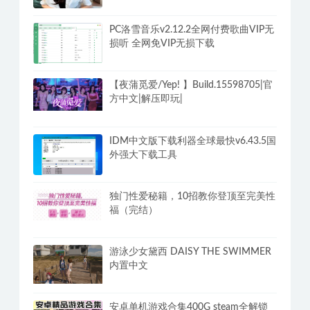
电视剧TV直播盒子
香草妹妹《真人x爱教学指南》十节课
程
PC洛雪音乐v2.12.2全网付费歌曲VIP无
损听 全网免VIP无损下载
【夜蒲觅爱/Yep! 】Build.15598705|官
方中文|解压即玩|
IDM中文版下载利器全球最快v6.43.5国
外强大下载工具
独门性爱秘籍，10招教你登顶至完美性
福（完结）