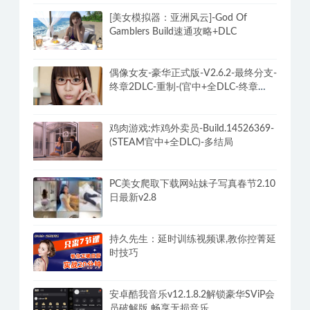
PC迅雷v12.2.1.2930去广告破解VIP磁
力下载不限速最终版
[美女模拟器：亚洲风云]-God Of
Gamblers Build速通攻略+DLC
偶像女友-豪华正式版-V2.6.2-最终分支-
终章2DLC-重制-(官中+全DLC-终章
DLC-分支DLC)-和女神谈恋爱-锁区
鸡肉游戏:炸鸡外卖员-Build.14526369-
(STEAM官中+全DLC)-多结局
PC美女爬取下载网站妹子写真春节2.10
日最新v2.8