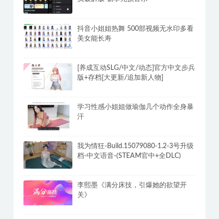
持久先生：延时训练视频课,教你控菁延
时技巧
安卓酷我音乐v12.1.8.2解锁豪华SViP会
员破解版 畅享无损音乐
抖音小姐姐热舞 500部视频无水印多看
美女能长寿
[养成互动SLG/中文/动态]官方中文步兵
版+存档[大更新/追加新人物]
学习性感小姐姐做瑜伽几个动作全身暴
汗
我为情狂-Build.15079080-1.2-3号升级
档-中文语音-(STEAM官中+全DLC)