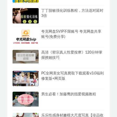
信息
百度网盘满速SVIP下载不限速软件
PanDownload学习网定制版
丁丁脱敏强化训练教程，方法选对延时
3倍
夸克网盘SVIP不限账号 夸克网盘共享
账号(免费分享)
高清《密宗真人性爱按摩》120分钟掌
握撩她技巧
PC全网美女写真爬取下载观看v3.0福利
修复版+网页版