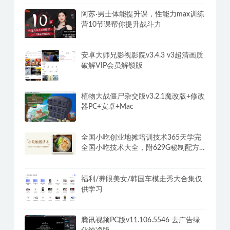
阿西, 美女室友竟然…？/Five Hearts
Under One Roof
阿苏·男士体能提升课，性能力max训练
营10节课帮你提升战斗力
安卓大师兄影视影院v3.4.3 v3超清画质
破解VIP会员解锁版
植物大战僵尸杂交版v3.2.1魔改版+修改
器PC+安卓+Mac
全国小吃创业地摊培训技术365天学完
全国小吃技术大全，附629G秘制配方
+摆摊秘籍