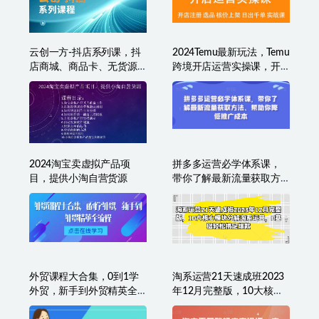
纪主任·拼多多年费会员
小红书电商店铺运营课
（更新12月）价值2000元
程，小红书店铺0-1实战教
学
云创一方-抖店系列课，​抖
2024Temu最新玩法，Temu
店商城、商品卡、无货源
跨境开店运营实操课，开
等玩法
店注册/选品/核价上架/日
出千单实战课
2024淘宝卖虚拟产品项
拼多多运营必学体系课，
目，提供小淘自营货源
带你了解最新流量获取方
法、帮助你降低推广成本