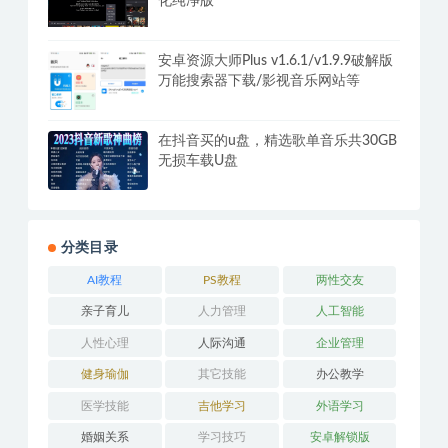
福利/养眼美女/韩国车模走秀大合集仅
供学习
腾讯视频PC版v11.106.5546 去广告绿
化纯净版
安卓资源大师Plus v1.6.1/v1.9.9破解版
万能搜索器下载/影视音乐网站等
在抖音买的u盘，精选歌单音乐共30GB
无损车载U盘
分类目录
AI教程
PS教程
两性交友
亲子育儿
人力管理
人工智能