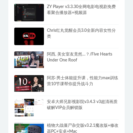
ZY Player v3.3.30全网电影电视剧免费
看聚合播放器+视频源
Chris红丸觉醒会员3.0全新内容女性分
类
阿西, 美女室友竟然…？/Five Hearts
Under One Roof
阿苏·男士体能提升课，性能力max训练
营10节课帮你提升战斗力
安卓大师兄影视影院v3.4.3 v3超清画质
破解VIP会员解锁版
植物大战僵尸杂交版v3.2.1魔改版+修改
器PC+安卓+Mac