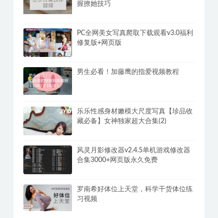
握撩她技巧
PC全网美女写真爬取下载观看v3.0福利
修复版+网页版
男生必看！加藤鹰的指爱视频教程
乐乐性感身材嫩模大尺度写真【珍品收
藏必备】女神独家超大合集(2)
风灵月影修改器v2.4.5单机游戏修改器
合集3000+网页版永久免费
罗南希好体位上天堂，科学干货体位练
习视频