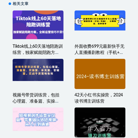
相关文章
Tiktok线上60天落地陪跑训
外面收费699元最新快手无
练营，独家赋能陪跑方
人直播播剧教程（手机+电
案，全新运营技巧干货
脑），长期稳定，简单易
学
视频号带货训练营，包括
42天小红书实操营，2024
心理篇、准备篇、实操
读书博主训练营
篇、补充篇、答疑篇，实
战干货落地有效