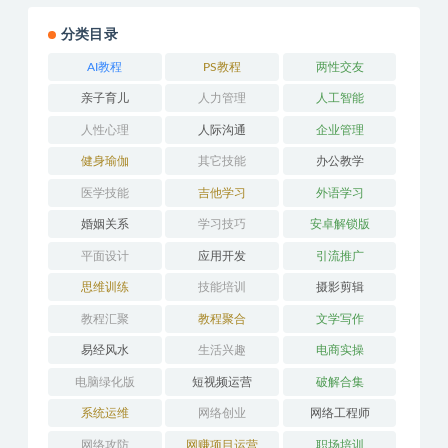
分类目录
AI教程
PS教程
两性交友
亲子育儿
人力管理
人工智能
人性心理
人际沟通
企业管理
健身瑜伽
其它技能
办公教学
医学技能
吉他学习
外语学习
婚姻关系
学习技巧
安卓解锁版
平面设计
应用开发
引流推广
思维训练
技能培训
摄影剪辑
教程汇聚
教程聚合
文学写作
易经风水
生活兴趣
电商实操
电脑绿化版
短视频运营
破解合集
系统运维
网络创业
网络工程师
网络攻防
网赚项目运营
职场培训