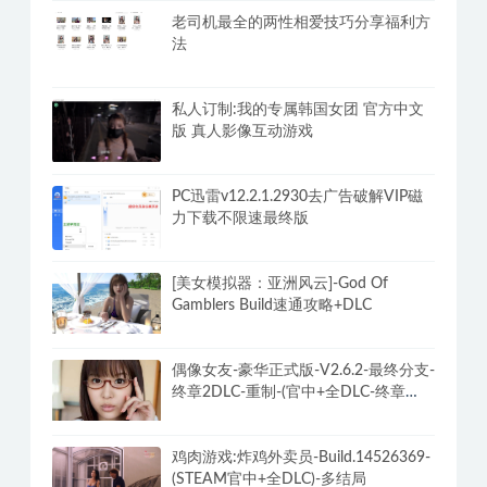
老司机最全的两性相爱技巧分享福利方
法
私人订制:我的专属韩国女团 官方中文
版 真人影像互动游戏
PC迅雷v12.2.1.2930去广告破解VIP磁
力下载不限速最终版
[美女模拟器：亚洲风云]-God Of
Gamblers Build速通攻略+DLC
偶像女友-豪华正式版-V2.6.2-最终分支-
终章2DLC-重制-(官中+全DLC-终章
DLC-分支DLC)-和女神谈恋爱-锁区
鸡肉游戏:炸鸡外卖员-Build.14526369-
(STEAM官中+全DLC)-多结局