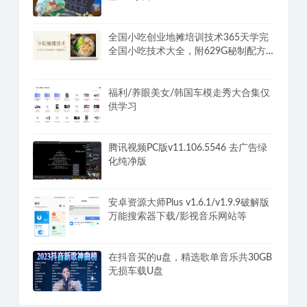
全国小吃创业地摊培训技术365天学完
全国小吃技术大全，附629G秘制配方
+摆摊秘籍
福利/养眼美女/韩国车模走秀大合集仅
供学习
腾讯视频PC版v11.106.5546 去广告绿
化纯净版
安卓资源大师Plus v1.6.1/v1.9.9破解版
万能搜索器下载/影视音乐网站等
在抖音买的u盘，精选歌单音乐共30GB
无损车载U盘