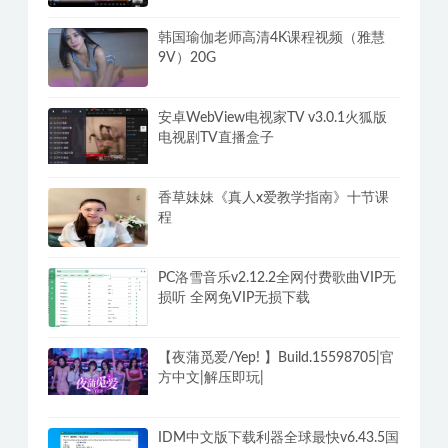
韩国瑜伽老师高清4K课程视频（雅慧
9V）20G
安卓WebView电视家TV v3.0.1火狐版
电视剧TV直播盒子
香草妹妹《真人x爱教学指南》十节课
程
PC洛雪音乐v2.12.2全网付费歌曲VIP无
损听 全网免VIP无损下载
【夜蒲觅爱/Yep! 】Build.15598705|官
方中文|解压即玩|
IDM中文版下载利器全球最快v6.43.5国