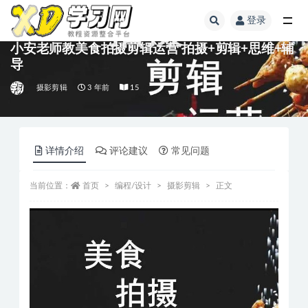
登录
小安老师教美食拍摄剪辑运营 拍摄+剪辑+思维+辅
导
摄影剪辑
3 年前
15
详情介绍
评论建议
常见问题
当前位置：
首页
编程/设计
摄影剪辑
正文