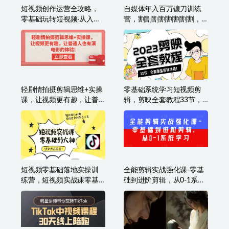
短视频创作运营全攻略，
自媒体年入百万镰刀训练
零基础玩转短视频·从入门
营，割割割割割割割割，
到精通
自媒体心法+实操全套流程
轻剧情拍摄剪辑思维+实操
零基础系统学习短视频剪
课，让视频更有趣，让普
辑，剪映全套教程33节，
通人也有演电影的体验!
全面覆盖剪辑功能
短视频零基础落地实操训
全能剪辑实战强化课-零基
练营，短视频实战课零基
础到进阶剪辑，从0-1系统
础到大神
学习，200节课程加强版！