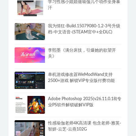
学习性感小姐姐做瑜伽几个动作全身暴
汗
我为情狂-Build.15079080-1.2-3号升级
档-中文语音-(STEAM官中+全DLC)
李熙墨《满分床技，引爆她的欲望开
关》
单机游戏修改器WeModWand支持
2500+游戏 解锁VIP专业版付费功能
Adobe Photoshop 2025(v26.11.0.18)专
业PS软件解锁破解VIP版
性感瑜伽老师4K高清课 包含老师-雅英-
智妍-云芝-云燕102G