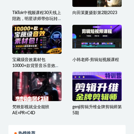
TikTok中视频课程30天线上
向田茉夏摄影第2期2023
陪跑，明星讲师带你玩转
TikTok
宝藏级音效素材包
小韩老师·剪辑短视频课程
10000+款背景音乐音效合
集，自然片头婚礼会议常
用音效包，分类清晰
梵映影视就业全能班
genji剪辑升维金牌剪辑师第
AE+PR+C4D
5期
热榜推荐