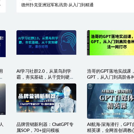
多
德州扑克亚洲冠军私讯营·从入门到精通
用
AI学习社群2.0，从菜鸟到学
浩哥的GPT落地实战课
启
霸，夯实基础，从干货到硬
GPT，从入门到高阶各
货，重在应用
法一网打尽
人
品牌营销新利器：ChatGPT专
AI航海·深海潜行，GP
属SOP，70+提问模板
精英课，全网首创调教