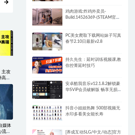
DLC)-和女神谈恋爱-锁区
鸡肉游戏:炸鸡外卖员-
Build.14526369-(STEAM官中
+全DLC)-多结局
PC美女爬取下载网站妹子写真
春节2.10日最新v2.8
持久先生：延时训练视频课,教
你控菁延时技巧
，主攻
种高端
安卓酷我音乐v12.1.8.2解锁豪
华SViP会员破解版 畅享无损音
乐
抖音小姐姐热舞 500部视频无
水印多看美女能长寿
T自媒体
心流法
[养成互动SLG/中文/动态]官方