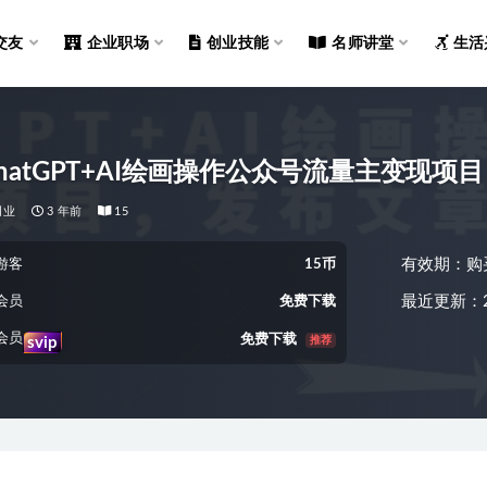
交友
企业职场
创业技能
名师讲堂
生活
hatGPT+AI绘画操作公众号流量主变现
创业
3 年前
15
有效期：购
游客
15币
最近更新：2
会员
免费下载
会员
免费下载
推荐
svip