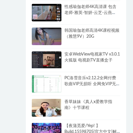
性感瑜伽老师4K高清课 包含
老师-雅英-智妍-云芝-云燕
102G
韩国瑜伽老师高清4K课程视频
（雅慧9V）20G
安卓WebView电视家TV v3.0.1
火狐版 电视剧TV直播盒子
PC洛雪音乐v2.12.2全网付费
歌曲VIP无损听 全网免VIP无
损下载
香草妹妹《真人x爱教学指
南》十节课程
【夜蒲觅爱/Yep! 】
Build.15598705|官方中文|解