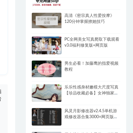
高清《密宗真人性爱按摩》
120分钟掌握撩她技巧
PC全网美女写真爬取下载观看
v3.0福利修复版+网页版
男生必看！加藤鹰的指爱视频
教程
乐乐性感身材嫩模大尺度写真
循
【珍品收藏必备】女神独家超
者
大合集(2)
风灵月影修改器v2.4.5单机游
戏修改器合集3000+网页版永
久免费