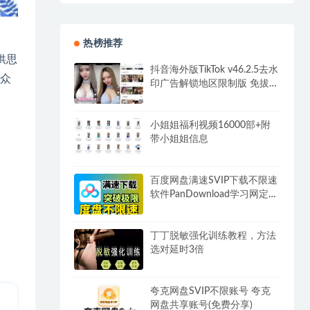
热榜推荐
供思
抖音海外版TikTok v46.2.5去水
众
印广告解锁地区限制版 免拔卡
无锁区
。
小姐姐福利视频16000部+附
带小姐姐信息
百度网盘满速SVIP下载不限速
软件PanDownload学习网定制
版
丁丁脱敏强化训练教程，方法
选对延时3倍
夸克网盘SVIP不限账号 夸克
网盘共享账号(免费分享)