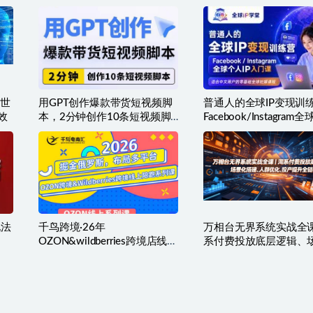
3.0
用世
用GPT创作爆款带货短视频脚
普通人的全球IP变现训
效
本，2分钟创作10条短视频脚
Facebook/Instagram
本
IP入门课，零基础全球
程
玩法
千鸟跨境·26年
万相台无界系统实战全
OZON&wildberries跨境店线上
系付费投放底层逻辑、
陪跑训练营（更新）
搭建、人群优化、投产
链路运营教程