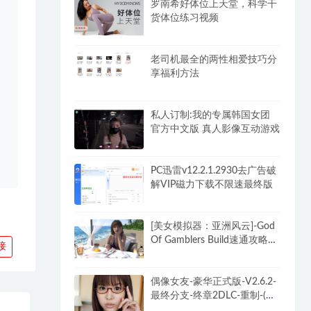
罗南希好体位上天堂，科学干
货体位练习视频
老司机最全的两性相爱技巧分
享福利方法
私人订制:我的专属韩国女团
官方中文版 真人影像互动游戏
PC迅雷v12.2.1.2930去广告破
解VIP磁力下载不限速最终版
[美女模拟器：亚洲风云]-God
Of Gamblers Build速通攻略
接
+DLC
偶像女友-豪华正式版-V2.6.2-
最终分支-终章2DLC-重制-(官
中+全DLC-终章DLC-分支