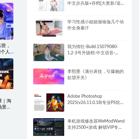
中文步兵版+存档[大更新/追加
新人物]
学习性感小姐姐做瑜伽几个动
作全身暴汗
练营，
我为情狂-Build.15079080-
全球个人
1.2-3号升级档-中文语音-
社媒课
(STEAM官中+全DLC)
李熙墨《满分床技，引爆她的
欲望开关》
Adobe Photoshop
课｜淘
2025(v26.11.0.18)专业PS软件
场景化
解锁破解VIP版
提升全
单机游戏修改器WeModWand
支持2500+游戏 解锁VIP专业
版付费功能