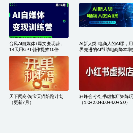
提升工作效率
台风AI自媒体+爆文变现营，
AI新人类-电商人的AI课，
14天用GPT创作提效10倍
界先进的AI帮助电商降本增
天下网商·淘宝天猫陪跑计划
狂峰会·小红书虚拟店矩阵
（更新7月）
（1.0+2.0+3.0+4.0+5.0）