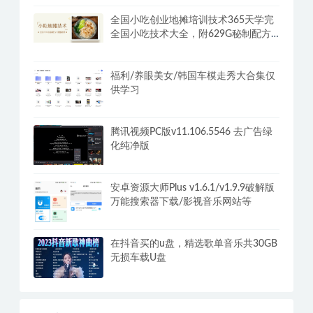
全国小吃创业地摊培训技术365天学完
全国小吃技术大全，附629G秘制配方
+摆摊秘籍
福利/养眼美女/韩国车模走秀大合集仅
供学习
腾讯视频PC版v11.106.5546 去广告绿
化纯净版
安卓资源大师Plus v1.6.1/v1.9.9破解版
万能搜索器下载/影视音乐网站等
在抖音买的u盘，精选歌单音乐共30GB
无损车载U盘