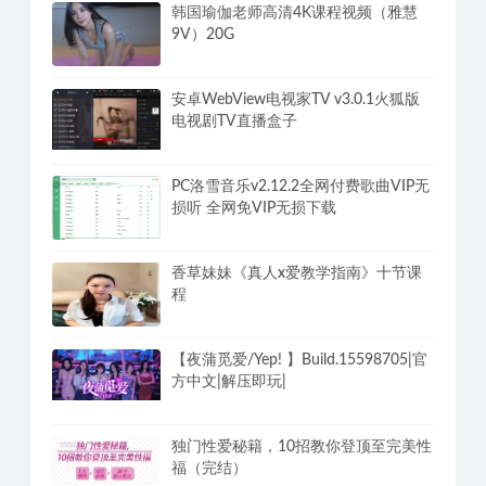
韩国瑜伽老师高清4K课程视频（雅慧
9V）20G
安卓WebView电视家TV v3.0.1火狐版
电视剧TV直播盒子
PC洛雪音乐v2.12.2全网付费歌曲VIP无
损听 全网免VIP无损下载
香草妹妹《真人x爱教学指南》十节课
程
【夜蒲觅爱/Yep! 】Build.15598705|官
方中文|解压即玩|
独门性爱秘籍，10招教你登顶至完美性
福（完结）