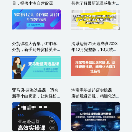
目，提供小淘自营货源
带你了解最新流量获取方
法、帮助你降低推广成本
外贸课程大合集，0到1学
淘系运营21天速成班2023
外贸，新手到外贸精英全
年12月完整版，10大核心
流程
模块分解淘系运营，0基础
轻松搞定爆款
亚马逊-蓝海选品课：适合
淘宝零基础起店实操课，
新手小白卖家，让你轻松
店铺规避违规，精细化选
日出几十单小爆款产品
词及选品等