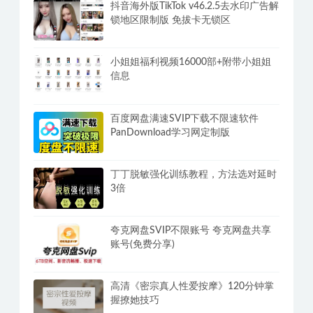
抖音海外版TikTok v46.2.5去水印广告解
锁地区限制版 免拔卡无锁区
小姐姐福利视频16000部+附带小姐姐
信息
百度网盘满速SVIP下载不限速软件
PanDownload学习网定制版
丁丁脱敏强化训练教程，方法选对延时
3倍
夸克网盘SVIP不限账号 夸克网盘共享
账号(免费分享)
高清《密宗真人性爱按摩》120分钟掌
握撩她技巧