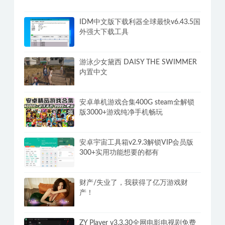
IDM中文版下载利器全球最快v6.43.5国
外强大下载工具
游泳少女黛西 DAISY THE SWIMMER
内置中文
安卓单机游戏合集400G steam全解锁
版3000+游戏纯净手机畅玩
安卓宇宙工具箱v2.9.3解锁VIP会员版
300+实用功能想要的都有
财产/失业了，我获得了亿万游戏财
产！
ZY Player v3.3.30全网电影电视剧免费