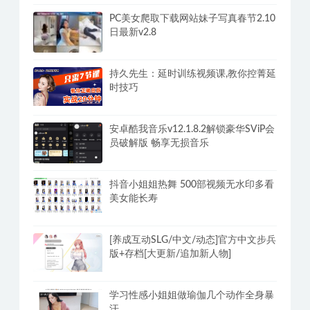
PC美女爬取下载网站妹子写真春节2.10
日最新v2.8
持久先生：延时训练视频课,教你控菁延
时技巧
安卓酷我音乐v12.1.8.2解锁豪华SViP会
员破解版 畅享无损音乐
抖音小姐姐热舞 500部视频无水印多看
美女能长寿
[养成互动SLG/中文/动态]官方中文步兵
版+存档[大更新/追加新人物]
学习性感小姐姐做瑜伽几个动作全身暴
汗