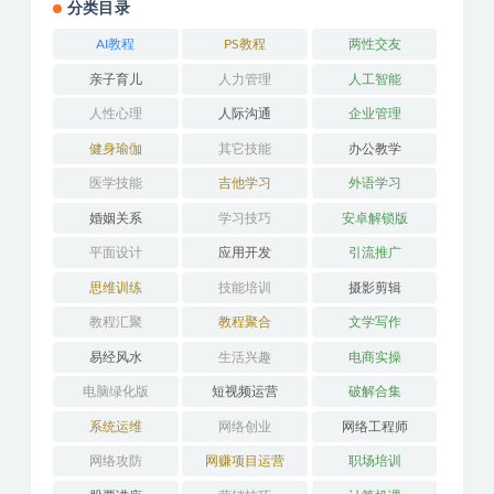
分类目录
AI教程
PS教程
两性交友
亲子育儿
人力管理
人工智能
人性心理
人际沟通
企业管理
健身瑜伽
其它技能
办公教学
医学技能
吉他学习
外语学习
婚姻关系
学习技巧
安卓解锁版
平面设计
应用开发
引流推广
思维训练
技能培训
摄影剪辑
教程汇聚
教程聚合
文学写作
易经风水
生活兴趣
电商实操
电脑绿化版
短视频运营
破解合集
系统运维
网络创业
网络工程师
网络攻防
网赚项目运营
职场培训