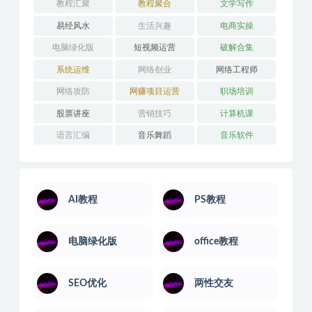
教程汇聚
教程聚合
文学写作
易经风水
生活兴趣
电商实操
电脑绿化版
短视频运营
破解合集
系统运维
网络创业
网络工程师
网络攻防
网赚项目运营
职场培训
股票讲座
营销技巧
计算机课
语言汇编
音乐舞蹈
音乐软件
AI教程
PS教程
电脑绿化版
office教程
SEO优化
两性交友