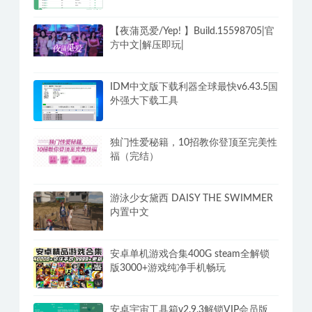
【夜蒲觅爱/Yep! 】Build.15598705|官
方中文|解压即玩|
IDM中文版下载利器全球最快v6.43.5国
外强大下载工具
独门性爱秘籍，10招教你登顶至完美性
福（完结）
游泳少女黛西 DAISY THE SWIMMER
内置中文
安卓单机游戏合集400G steam全解锁
版3000+游戏纯净手机畅玩
安卓宇宙工具箱v2.9.3解锁VIP会员版