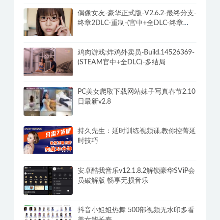
偶像女友-豪华正式版-V2.6.2-最终分支-
终章2DLC-重制-(官中+全DLC-终章
DLC-分支DLC)-和女神谈恋爱-锁区
鸡肉游戏:炸鸡外卖员-Build.14526369-
(STEAM官中+全DLC)-多结局
PC美女爬取下载网站妹子写真春节2.10
日最新v2.8
持久先生：延时训练视频课,教你控菁延
时技巧
安卓酷我音乐v12.1.8.2解锁豪华SViP会
员破解版 畅享无损音乐
抖音小姐姐热舞 500部视频无水印多看
美女能长寿