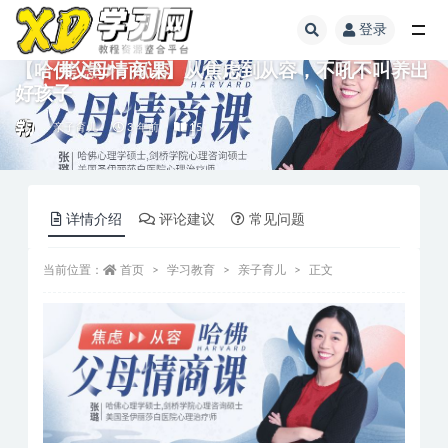
登录
【哈佛父母情商课】从焦虑到从容，不吼不叫养出
好孩子
亲子育儿
3 年前
15
详情介绍
评论建议
常见问题
当前位置：
首页
学习教育
亲子育儿
正文