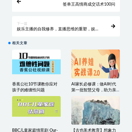
签单王高情商成交话术100问
下一篇
娱乐主播的自我修养，直播思维的重塑，娱乐
主播审美能力提升，情商提升
相关文章
香蕉公社10节课教你应对
AI家长必修课：做AI时代
孩子的难缠性问题
第一批智慧父母，助力亲
子育儿技能提升
BBC儿童家庭情景剧 Our-
【古也美术教育】想象力