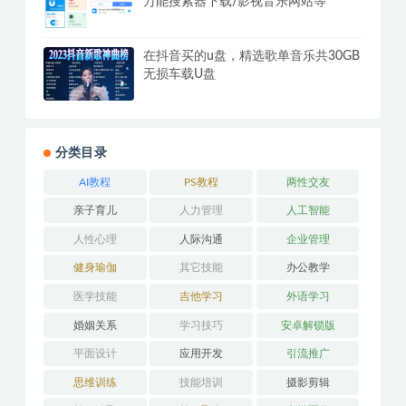
万能搜索器下载/影视音乐网站等
在抖音买的u盘，精选歌单音乐共30GB
无损车载U盘
分类目录
AI教程
PS教程
两性交友
亲子育儿
人力管理
人工智能
人性心理
人际沟通
企业管理
健身瑜伽
其它技能
办公教学
医学技能
吉他学习
外语学习
婚姻关系
学习技巧
安卓解锁版
平面设计
应用开发
引流推广
思维训练
技能培训
摄影剪辑