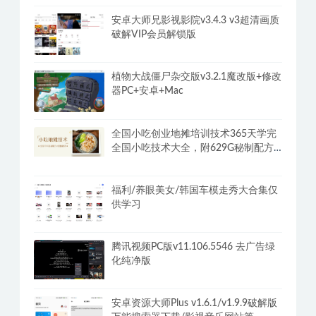
安卓大师兄影视影院v3.4.3 v3超清画质
破解VIP会员解锁版
植物大战僵尸杂交版v3.2.1魔改版+修改
器PC+安卓+Mac
全国小吃创业地摊培训技术365天学完
全国小吃技术大全，附629G秘制配方
+摆摊秘籍
福利/养眼美女/韩国车模走秀大合集仅
供学习
腾讯视频PC版v11.106.5546 去广告绿
化纯净版
安卓资源大师Plus v1.6.1/v1.9.9破解版