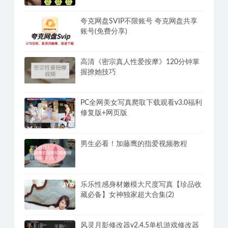
夸克网盘SVIP不限账号 夸克网盘共享
账号(免费分享)
高清《密宗真人性爱按摩》120分钟掌
握撩她技巧
PC全网美女写真爬取下载观看v3.0福利
修复版+网页版
男生必看！加藤鹰的指爱视频教程
乐乐性感身材嫩模大尺度写真【珍品收
藏必备】女神独家超大合集(2)
风灵月影修改器v2.4.5单机游戏修改器