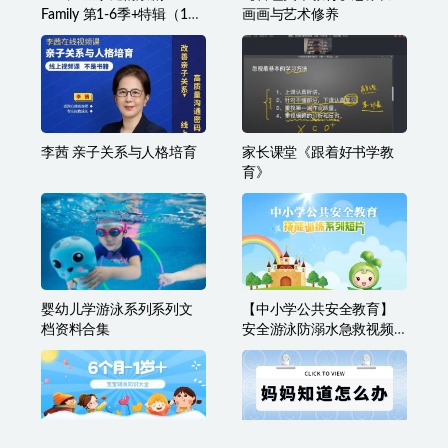
Family 第1-6季+特辑（140
画画与艺术修养
集）
李茜 亲子关系与人格培育
家长课堂《跟着好书学教
育》
婴幼儿学游泳系列系列文
【中小学公共安全教育】
档资料合集
安全游泳防溺水急救视频
教学