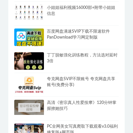
热榜推荐
抖音海外版TikTok v46.2.5去水印广告解
锁地区限制版 免拔卡无锁区
小姐姐福利视频16000部+附带小姐姐
信息
百度网盘满速SVIP下载不限速软件
PanDownload学习网定制版
丁丁脱敏强化训练教程，方法选对延时
3倍
夸克网盘SVIP不限账号 夸克网盘共享
账号(免费分享)