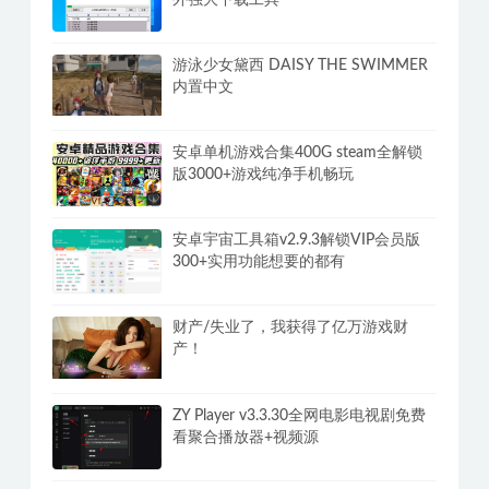
独门性爱秘籍，10招教你登顶至完美性
福（完结）
IDM中文版下载利器全球最快v6.43.5国
外强大下载工具
游泳少女黛西 DAISY THE SWIMMER
内置中文
安卓单机游戏合集400G steam全解锁
版3000+游戏纯净手机畅玩
安卓宇宙工具箱v2.9.3解锁VIP会员版
300+实用功能想要的都有
财产/失业了，我获得了亿万游戏财
产！