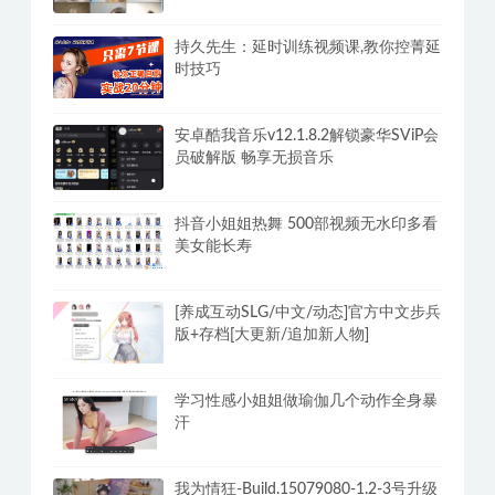
(STEAM官中+全DLC)-多结局
PC美女爬取下载网站妹子写真春节2.10
日最新v2.8
持久先生：延时训练视频课,教你控菁延
时技巧
安卓酷我音乐v12.1.8.2解锁豪华SViP会
员破解版 畅享无损音乐
抖音小姐姐热舞 500部视频无水印多看
美女能长寿
[养成互动SLG/中文/动态]官方中文步兵
版+存档[大更新/追加新人物]