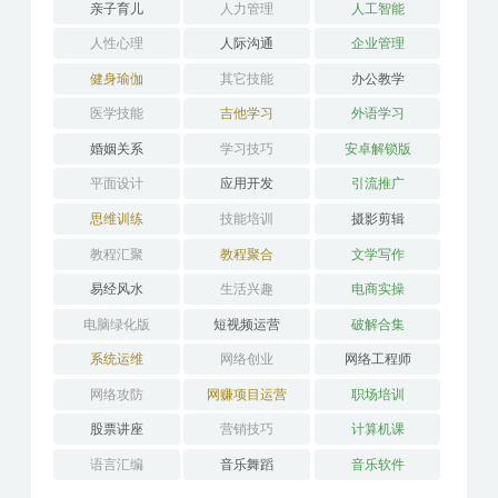
分类目录
AI教程
PS教程
两性交友
亲子育儿
人力管理
人工智能
人性心理
人际沟通
企业管理
健身瑜伽
其它技能
办公教学
医学技能
吉他学习
外语学习
婚姻关系
学习技巧
安卓解锁版
平面设计
应用开发
引流推广
思维训练
技能培训
摄影剪辑
教程汇聚
教程聚合
文学写作
易经风水
生活兴趣
电商实操
电脑绿化版
短视频运营
破解合集
系统运维
网络创业
网络工程师