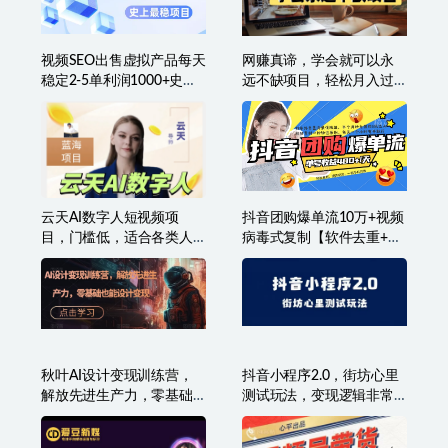
相关文章
视频SEO出售虚拟产品每天
网赚真谛，学会就可以永
稳定2-5单利润1000+史上
远不缺项目，轻松月入过
最稳定私域变现项目
万，提高小白认知！
云天AI数字人短视频项
抖音团购爆单流10万+视频
目，门槛低，适合各类人
病毒式复制【软件去重+详
群
细教程】