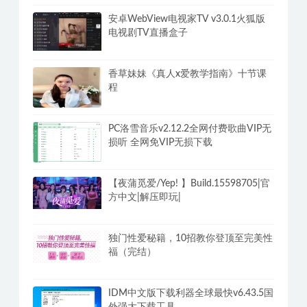
韩国瑜伽老师高清4K课程视频（雅慧
9V）20G
安卓WebView电视家TV v3.0.1火狐版
电视剧TV直播盒子
香草妹妹《真人x爱教学指南》十节课
程
PC洛雪音乐v2.12.2全网付费歌曲VIP无
损听 全网免VIP无损下载
【夜蒲觅爱/Yep! 】Build.15598705|官
方中文|解压即玩|