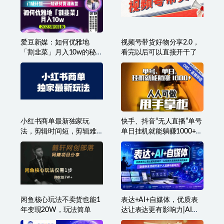
秋叶AI设计变现训练营，
抖音小程序2.0，街坊心里
解放先进生产力，零基础
测试玩法，变现逻辑非常
也能设计变现
很简单
爱豆新媒：如何优雅地
视频号带货好物分享2.0，
「割韭菜」月入10w的秘诀
看完以后可以直接开干了
（2023年9月版）
小红书商单最新独家玩
快手、抖音“无人直播”单号
法，剪辑时间短，剪辑难
单日挂机就能躺赚1000+，
度低，能批量做号
这次我就把这当“甩手掌柜”
的秘密教给你，人人可
做！