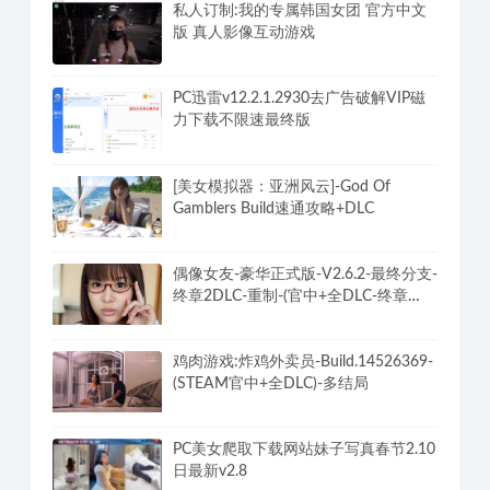
老司机最全的两性相爱技巧分享福利方
法
私人订制:我的专属韩国女团 官方中文
版 真人影像互动游戏
PC迅雷v12.2.1.2930去广告破解VIP磁
力下载不限速最终版
[美女模拟器：亚洲风云]-God Of
Gamblers Build速通攻略+DLC
偶像女友-豪华正式版-V2.6.2-最终分支-
终章2DLC-重制-(官中+全DLC-终章
DLC-分支DLC)-和女神谈恋爱-锁区
鸡肉游戏:炸鸡外卖员-Build.14526369-