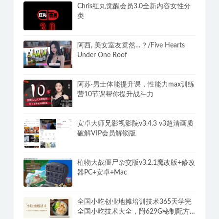
ZY Player v3.3.30全网电影电视剧免费
看聚合播放器+视频源
Chris红丸觉醒会员3.0全新内容女性分
类
阿西, 美女室友竟然…？/Five Hearts
Under One Roof
阿苏·男士体能提升课，性能力max训练
营10节课帮你提升战斗力
安卓大师兄影视影院v3.4.3 v3超清画质
破解VIP会员解锁版
植物大战僵尸杂交版v3.2.1魔改版+修改