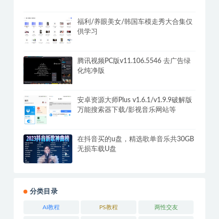
器PC+安卓+Mac
全国小吃创业地摊培训技术365天学完
全国小吃技术大全，附629G秘制配方
+摆摊秘籍
福利/养眼美女/韩国车模走秀大合集仅
供学习
腾讯视频PC版v11.106.5546 去广告绿
化纯净版
安卓资源大师Plus v1.6.1/v1.9.9破解版
万能搜索器下载/影视音乐网站等
在抖音买的u盘，精选歌单音乐共30GB
无损车载U盘