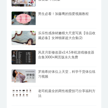
高清《密宗真人性爱按摩》120分钟掌
握撩她技巧
PC全网美女写真爬取下载观看v3.0福利
修复版+网页版
男生必看！加藤鹰的指爱视频教程
乐乐性感身材嫩模大尺度写真【珍品收
藏必备】女神独家超大合集(2)
风灵月影修改器v2.4.5单机游戏修改器
合集3000+网页版永久免费
罗南希好体位上天堂，科学干货体位练
习视频