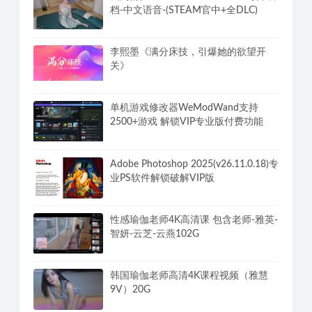
学习性感小姐姐做瑜伽几个动作全身暴
汗
我为情狂-Build.15079080-1.2-3号升级
档-中文语音-(STEAM官中+全DLC)
李熙墨《满分床技，引爆她的欲望开
关》
单机游戏修改器WeModWand支持
2500+游戏 解锁VIP专业版付费功能
Adobe Photoshop 2025(v26.11.0.18)专
业PS软件解锁破解VIP版
性感瑜伽老师4K高清课 包含老师-雅英-
智妍-云芝-云燕102G