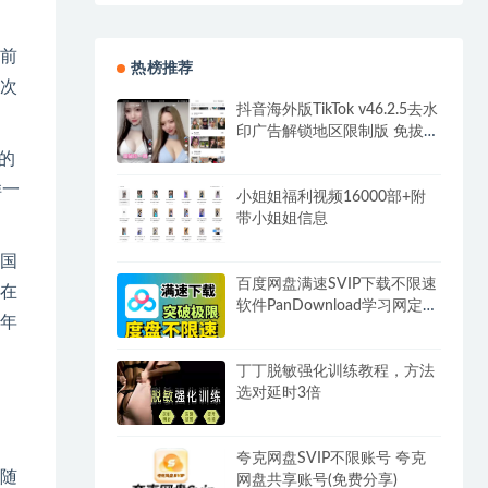
前
热榜推荐
次
抖音海外版TikTok v46.2.5去水
印广告解锁地区限制版 免拔卡
无锁区
的
样一
小姐姐福利视频16000部+附
带小姐姐信息
中国
百度网盘满速SVIP下载不限速
在
软件PanDownload学习网定制
年
版
丁丁脱敏强化训练教程，方法
选对延时3倍
夸克网盘SVIP不限账号 夸克
随
网盘共享账号(免费分享)