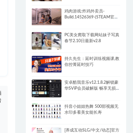
DLC)-和女神谈恋爱-锁区
鸡肉游戏:炸鸡外卖员-
Build.14526369-(STEAM官中
+全DLC)-多结局
PC美女爬取下载网站妹子写真
春节2.10日最新v2.8
持久先生：延时训练视频课,教
你控菁延时技巧
安卓酷我音乐v12.1.8.2解锁豪
华SViP会员破解版 畅享无损音
循
乐
者
抖音小姐姐热舞 500部视频无
水印多看美女能长寿
[养成互动SLG/中文/动态]官方