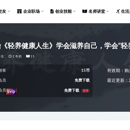
交友
企业职场
创业技能
名师讲堂
生活
《轻养健康人生》学会滋养自己，学会“轻
养生
2 年前
15
有效期：购
游客
15币
最近更新：2
会员
免费下载
会员
免费下载
推荐
svip