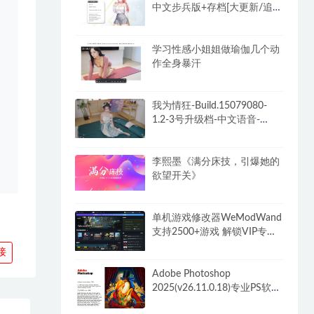
中文步兵版+存档[大更新/追加
新人物]
学习性感小姐姐做瑜伽几个动
作全身暴汗
我为情狂-Build.15079080-
1.2-3号升级档-中文语音-
(STEAM官中+全DLC)
李熙墨《满分床技，引爆她的
欲望开关》
单机游戏修改器WeModWand
支持2500+游戏 解锁VIP专业
版付费功能
接
Adobe Photoshop
2025(v26.11.0.18)专业PS软件
解锁破解VIP版