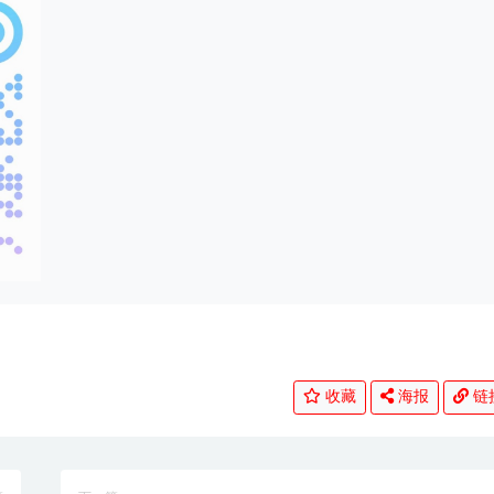
收藏
海报
链