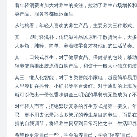
着年轻消费者加大对养生的关注，拉动了养生市场增长和
类产品、服务等都应运而生。
从结构看，年轻人喜欢的养生产品，主要分为三种形式。
其一，即时轻滋补，传统滋补品以原料干散货为主，大多
大麻烦，纯粹、简单、养着吃零食才符他们的生活节奏。
其二，口袋式养生，对于健康食品、保健品的包装，移动
轻养健康推出胶原蛋白肽产品，和饼干一般大小独立包装
其三，懒人化智能，对于各类智能小家电，越是简单易用
人早餐机在抖音、小红书等平台爆红。对于通勤的上班族
就可以做出一份色香味俱全三明治的早餐机无疑成为了不
对年轻人而言，拒绝繁琐复杂的养生形式是第一要义。年
忌，更不用去记录那么多繁冗的养生条目的养生，而是在
措的自我调节，将轻养生贯穿到日常习性之中，生活即养
希望你更爱自己一些，学会滋养自己，学会“轻养”自己。