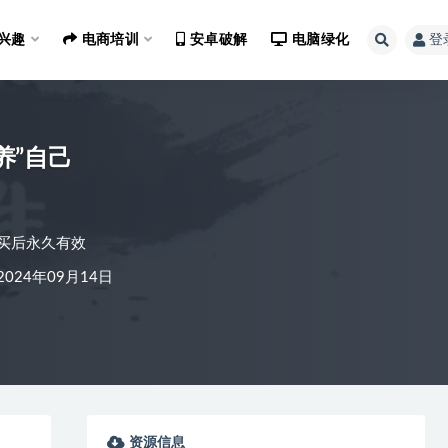
兴趣
电商培训
安卓破解
电脑绿化
登
养”自己
买后永久有效
024年09月14日
资源信息