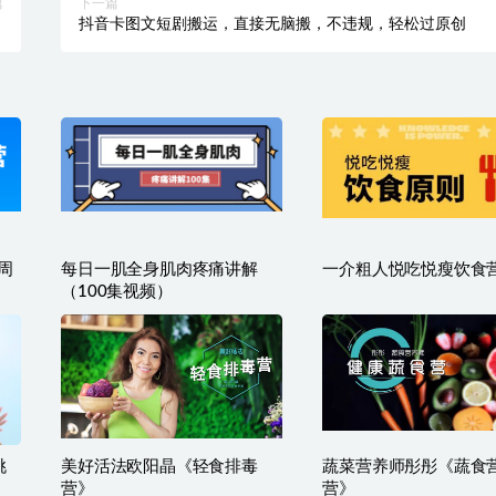
篇
下一篇
变
抖音卡图文短剧搬运，直接无脑搬，不违规，轻松过原创
路
周
每日一肌全身肌肉疼痛讲解
一介粗人悦吃悦瘦饮食
（100集视频）
挑
美好活法欧阳晶《轻食排毒
蔬菜营养师彤彤《蔬食
营》
营》