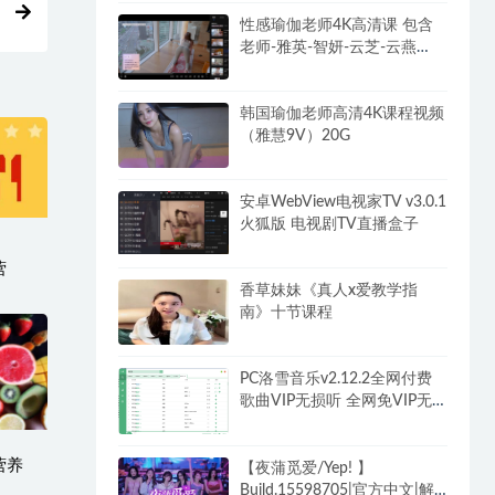
性感瑜伽老师4K高清课 包含
老师-雅英-智妍-云芝-云燕
102G
韩国瑜伽老师高清4K课程视频
（雅慧9V）20G
安卓WebView电视家TV v3.0.1
火狐版 电视剧TV直播盒子
营
香草妹妹《真人x爱教学指
南》十节课程
PC洛雪音乐v2.12.2全网付费
歌曲VIP无损听 全网免VIP无
损下载
营养
【夜蒲觅爱/Yep! 】
Build.15598705|官方中文|解