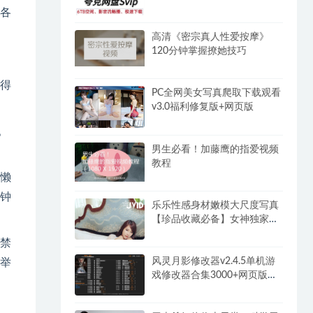
各
高清《密宗真人性爱按摩》
120分钟掌握撩她技巧
得
PC全网美女写真爬取下载观看
v3.0福利修复版+网页版
。
男生必看！加藤鹰的指爱视频
教程
懒
钟
乐乐性感身材嫩模大尺度写真
【珍品收藏必备】女神独家超
大合集(2)
禁
风灵月影修改器v2.4.5单机游
举
戏修改器合集3000+网页版永
久免费