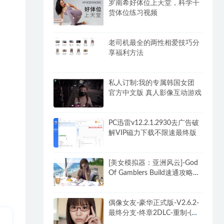
罗南希好体位上天堂，科学干
货体位练习视频
老司机最全的两性相爱技巧分
享福利方法
私人订制:我的专属韩国女团
官方中文版 真人影像互动游戏
PC迅雷v12.2.1.2930去广告破
解VIP磁力下载不限速最终版
[美女模拟器：亚洲风云]-God
Of Gamblers Build速通攻略
+DLC
偶像女友-豪华正式版-V2.6.2-
最终分支-终章2DLC-重制-(官
中+全DLC-终章DLC-分支