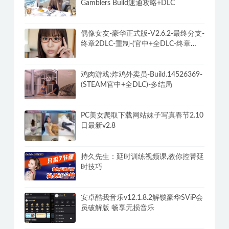
Gamblers Build速通攻略+DLC
偶像女友-豪华正式版-V2.6.2-最终分支-
终章2DLC-重制-(官中+全DLC-终章
DLC-分支DLC)-和女神谈恋爱-锁区
鸡肉游戏:炸鸡外卖员-Build.14526369-
(STEAM官中+全DLC)-多结局
PC美女爬取下载网站妹子写真春节2.10
日最新v2.8
持久先生：延时训练视频课,教你控菁延
时技巧
安卓酷我音乐v12.1.8.2解锁豪华SViP会
员破解版 畅享无损音乐