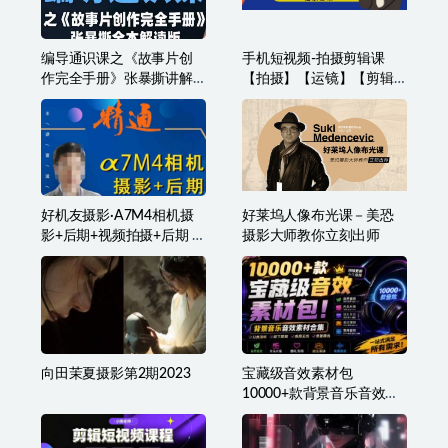
编导通识课之《故事片创
手机短视频-拍摄剪辑课
作完全手册》张暴撕讲解
【拍摄】【运镜】【剪辑
版摄影摄像零基础
课】记录日常
好机友摄影·A7M4相机摄
好莱坞人像布光课－美恐
影+后期+视频拍摄+后期 ​
摄影大师教你立刻出师
快速玩转相机，掌握摄影
前期与后期
向田茉夏摄影第2期2023
宝藏级音效素材包
10000+款背景音乐音效合
集，自然片头婚礼会议常
用音效包，分类清晰