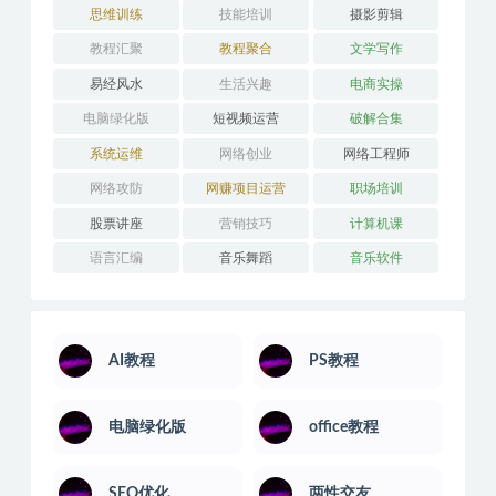
思维训练
技能培训
摄影剪辑
教程汇聚
教程聚合
文学写作
易经风水
生活兴趣
电商实操
电脑绿化版
短视频运营
破解合集
系统运维
网络创业
网络工程师
网络攻防
网赚项目运营
职场培训
股票讲座
营销技巧
计算机课
语言汇编
音乐舞蹈
音乐软件
AI教程
PS教程
电脑绿化版
office教程
SEO优化
两性交友