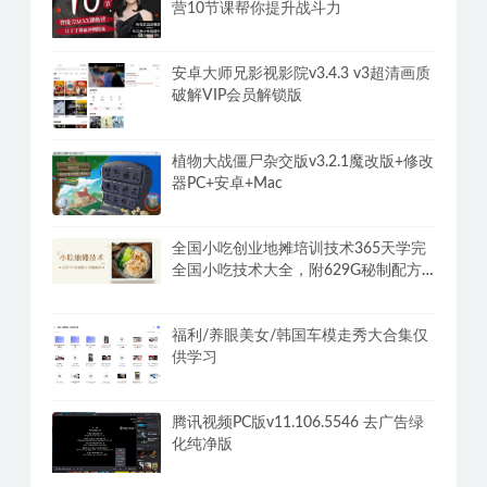
营10节课帮你提升战斗力
安卓大师兄影视影院v3.4.3 v3超清画质
破解VIP会员解锁版
植物大战僵尸杂交版v3.2.1魔改版+修改
器PC+安卓+Mac
全国小吃创业地摊培训技术365天学完
全国小吃技术大全，附629G秘制配方
+摆摊秘籍
福利/养眼美女/韩国车模走秀大合集仅
供学习
腾讯视频PC版v11.106.5546 去广告绿
化纯净版