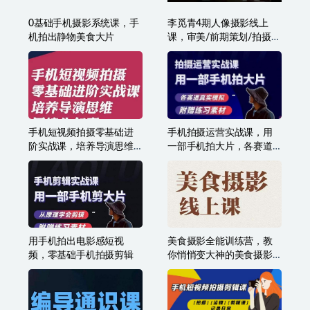
0基础手机摄影系统课，手
李觅青4期人像摄影线上
机拍出静物美食大片
课，审美/前期策划/拍摄/
人像精修/调色
手机短视频拍摄零基础进
手机拍摄运营实战课，用
阶实战课，培养导演思维
一部手机拍大片，各赛道
用镜头叙事唐先生
真实模拟
用手机拍出电影感短视
美食摄影全能训练营，教
频，零基础手机拍摄剪辑
你悄悄变大神的美食摄影
必修课！