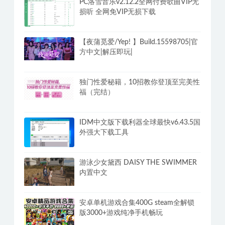
PC洛雪音乐v2.12.2全网付费歌曲VIP无
损听 全网免VIP无损下载
【夜蒲觅爱/Yep! 】Build.15598705|官
方中文|解压即玩|
独门性爱秘籍，10招教你登顶至完美性
福（完结）
IDM中文版下载利器全球最快v6.43.5国
外强大下载工具
游泳少女黛西 DAISY THE SWIMMER
内置中文
安卓单机游戏合集400G steam全解锁
版3000+游戏纯净手机畅玩