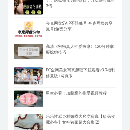
丁丁脱敏强化训练教程，方法选对延时
3倍
夸克网盘SVIP不限账号 夸克网盘共享
账号(免费分享)
高清《密宗真人性爱按摩》120分钟掌
握撩她技巧
PC全网美女写真爬取下载观看v3.0福利
修复版+网页版
男生必看！加藤鹰的指爱视频教程
乐乐性感身材嫩模大尺度写真【珍品收
藏必备】女神独家超大合集(2)