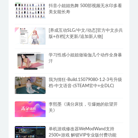
抖音小姐姐热舞 500部视频无水印多看
美女能长寿
[养成互动SLG/中文/动态]官方中文步兵
版+存档[大更新/追加新人物]
学习性感小姐姐做瑜伽几个动作全身暴
汗
我为情狂-Build.15079080-1.2-3号升级
档-中文语音-(STEAM官中+全DLC)
李熙墨《满分床技，引爆她的欲望开
关》
单机游戏修改器WeModWand支持
2500+游戏 解锁VIP专业版付费功能