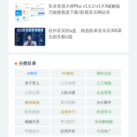
安卓资源大师Plus v1.6.1/v1.9.9破解版
万能搜索器下载/影视音乐网站等
在抖音买的u盘，精选歌单音乐共30GB
无损车载U盘
分类目录
AI教程
PS教程
两性交友
亲子育儿
人力管理
人工智能
人性心理
人际沟通
企业管理
健身瑜伽
其它技能
办公教学
医学技能
吉他学习
外语学习
婚姻关系
学习技巧
安卓解锁版
平面设计
应用开发
引流推广