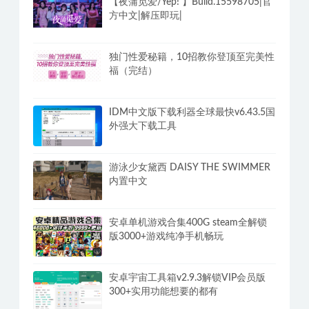
【夜蒲觅爱/Yep! 】Build.15598705|官
方中文|解压即玩|
独门性爱秘籍，10招教你登顶至完美性
福（完结）
IDM中文版下载利器全球最快v6.43.5国
外强大下载工具
游泳少女黛西 DAISY THE SWIMMER
内置中文
安卓单机游戏合集400G steam全解锁
版3000+游戏纯净手机畅玩
安卓宇宙工具箱v2.9.3解锁VIP会员版
300+实用功能想要的都有