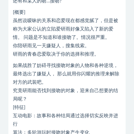
还有和某人的吻…接吻?
[概要]
虽然说暧昧的关系和恋爱现在都感觉腻了，但是被
称为大家公认的立陷爱研雨好像又陷入了新的爱
情。 问题是不知道和谁接吻了。情况很严重。
你陪研雨见一天嫌疑人，搜集线索。
研雨的青春恋爱取决于你的选择和推理。
如果战胜了妨碍寻找接吻对象的人物和各种逆境，
最终选出了嫌疑人， 那么就用你闪耀的推理来解除
对方的武装吧。
究竟研雨能否找到接吻的对象，迎来自己想要的结
局呢？
[特征]
互动电影：故事和各种结局通过选择切实反映并进
行
算法：多轮游玩时接吻对象产生变化