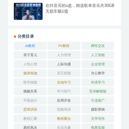
在抖音买的u盘，精选歌单音乐共30GB
无损车载U盘
分类目录
AI教程
PS教程
两性交友
亲子育儿
人力管理
人工智能
人性心理
人际沟通
企业管理
健身瑜伽
其它技能
办公教学
医学技能
吉他学习
外语学习
婚姻关系
学习技巧
安卓解锁版
平面设计
应用开发
引流推广
思维训练
技能培训
摄影剪辑
教程汇聚
教程聚合
文学写作
易经风水
生活兴趣
电商实操