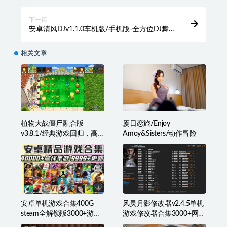
下一篇
安卓清风DJv1.1.0车机版/手机版-全方位DJ舞
曲在线听下载
相关文章
植物大战僵尸融合版
厦日恋旅/Enjoy
v3.8.1/经典游戏回归，高
Amoy&Sisters/动作冒险
清重制后带来赏心悦目的
画面体验！
安卓单机游戏合集400G
风灵月影修改器v2.4.5单机
steam全解锁版3000+游戏
游戏修改器合集3000+网页
纯净手机畅玩
版永久免费