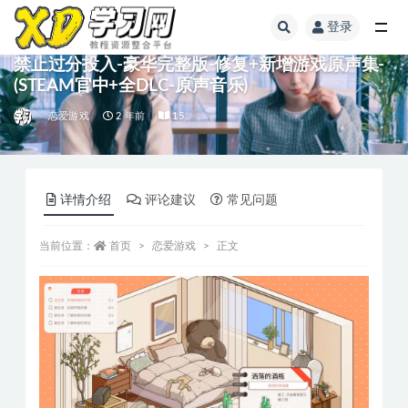
登录
禁止过分投入-豪华完整版-修复+新增游戏原声集-
(STEAM官中+全DLC-原声音乐)
恋爱游戏
2 年前
15
详情介绍
评论建议
常见问题
当前位置：
首页
恋爱游戏
正文