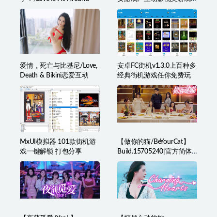
学习版
爱情，死亡与比基尼/Love,
安卓FC街机v1.3.0上百种多
Death & Bikini恋爱互动
经典街机游戏任你免费玩
MxUI模拟器 101款街机游
【做你的猫/BeYourCat】
戏一键解锁 打包分享
Build.15705240|官方简体
中文|