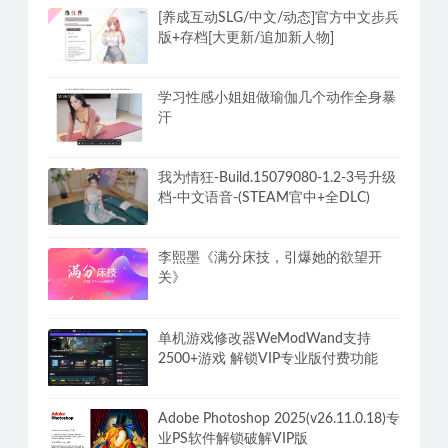
[养成互动SLG/中文/动态]官方中文步兵
版+存档[大更新/追加新人物]
学习性感小姐姐做瑜伽几个动作全身暴
汗
我为情狂-Build.15079080-1.2-3号升级
档-中文语音-(STEAM官中+全DLC)
李熙墨《满分床技，引爆她的欲望开
关》
单机游戏修改器WeModWand支持
2500+游戏 解锁VIP专业版付费功能
Adobe Photoshop 2025(v26.11.0.18)专
业PS软件解锁破解VIP版