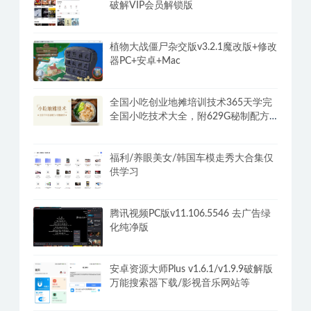
破解VIP会员解锁版
植物大战僵尸杂交版v3.2.1魔改版+修改
器PC+安卓+Mac
全国小吃创业地摊培训技术365天学完
全国小吃技术大全，附629G秘制配方
+摆摊秘籍
福利/养眼美女/韩国车模走秀大合集仅
供学习
腾讯视频PC版v11.106.5546 去广告绿
化纯净版
安卓资源大师Plus v1.6.1/v1.9.9破解版
万能搜索器下载/影视音乐网站等