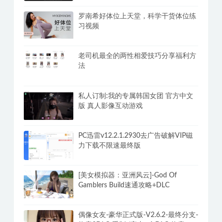
罗南希好体位上天堂，科学干货体位练
习视频
老司机最全的两性相爱技巧分享福利方
法
私人订制:我的专属韩国女团 官方中文
版 真人影像互动游戏
PC迅雷v12.2.1.2930去广告破解VIP磁
力下载不限速最终版
[美女模拟器：亚洲风云]-God Of
Gamblers Build速通攻略+DLC
偶像女友-豪华正式版-V2.6.2-最终分支-