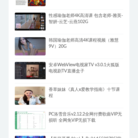
性感瑜伽老师4K高清课 包含老师-雅英-
智妍-云芝-云燕102G
韩国瑜伽老师高清4K课程视频（雅慧
9V）20G
安卓WebView电视家TV v3.0.1火狐版
电视剧TV直播盒子
香草妹妹《真人x爱教学指南》十节课
程
PC洛雪音乐v2.12.2全网付费歌曲VIP无
损听 全网免VIP无损下载