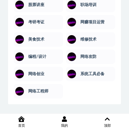
股票讲座
职场培训
考研考证
网赚项目运营
美食技术
维修技术
编程/设计
网络攻防
网络创业
系统工具必备
网络工程师
首页
我的
顶部
2020-2026 XD学习网内容全部来自网络，版权争议与本站无关，如果您认为侵