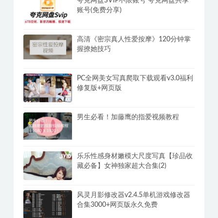
夸克网盘SVIP不限账号 夸克网盘共享
账号(免费分享)
高清《密宗真人性爱按摩》120分钟掌
握撩她技巧
PC全网美女写真爬取下载观看v3.0福利
修复版+网页版
男生必看！加藤鹰的指爱视频教程
乐乐性感身材嫩模大尺度写真【珍品收
藏必备】女神独家超大合集(2)
风灵月影修改器v2.4.5单机游戏修改器
合集3000+网页版永久免费