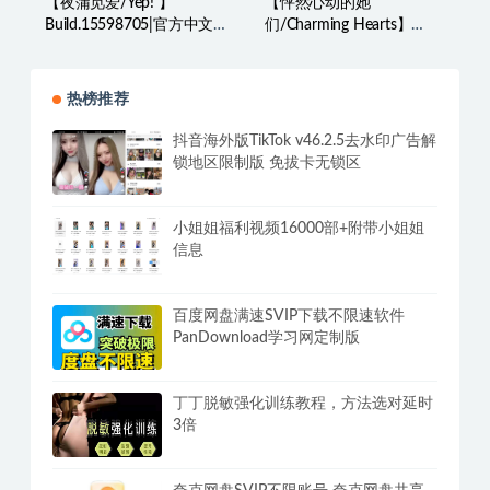
【夜蒲觅爱/Yep! 】
【怦然心动的她
Build.15598705|官方中文|
们/Charming Hearts】
解压即玩|
Build.14984661|官方中文|
解压即玩|
热榜推荐
抖音海外版TikTok v46.2.5去水印广告解
锁地区限制版 免拔卡无锁区
小姐姐福利视频16000部+附带小姐姐
信息
百度网盘满速SVIP下载不限速软件
PanDownload学习网定制版
丁丁脱敏强化训练教程，方法选对延时
3倍