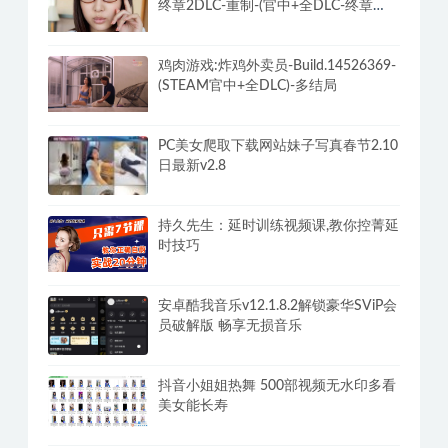
终章2DLC-重制-(官中+全DLC-终章
DLC-分支DLC)-和女神谈恋爱-锁区
鸡肉游戏:炸鸡外卖员-Build.14526369-
(STEAM官中+全DLC)-多结局
PC美女爬取下载网站妹子写真春节2.10
日最新v2.8
持久先生：延时训练视频课,教你控菁延
时技巧
安卓酷我音乐v12.1.8.2解锁豪华SViP会
员破解版 畅享无损音乐
抖音小姐姐热舞 500部视频无水印多看
美女能长寿