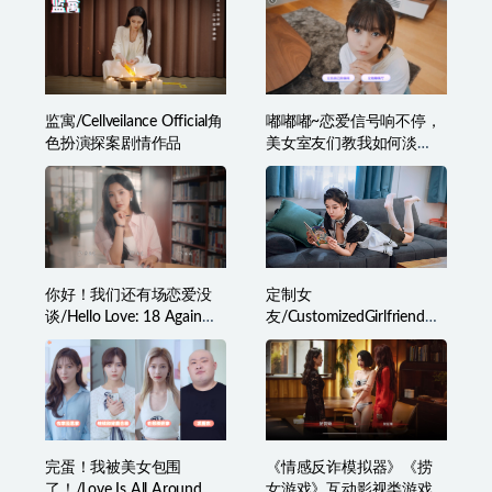
监寓/Cellveilance Official角
嘟嘟嘟~恋爱信号响不停，
色扮演探案剧情作品
美女室友们教我如何淡
定？
你好！我们还有场恋爱没
定制女
谈/Hello Love: 18 Again意
友/CustomizedGirlfriend成
外重回18岁的你
为了机械美女的主人
完蛋！我被美女包围
《情感反诈模拟器》《捞
了！/Love Is All Around
女游戏》互动影视类游戏