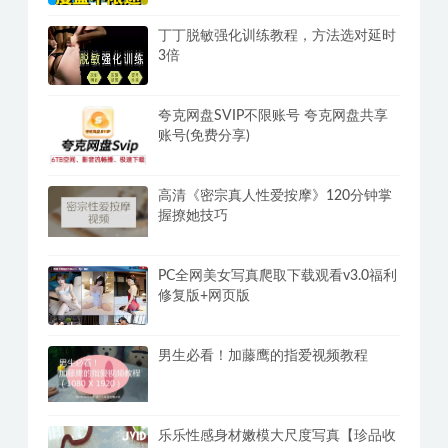
丁丁脱敏强化训练教程，方法选对延时
3倍
夸克网盘SVIP不限账号 夸克网盘共享
账号(免费分享)
高清《密宗真人性爱按摩》120分钟掌
握撩她技巧
PC全网美女写真爬取下载观看v3.0福利
修复版+网页版
男生必看！加藤鹰的指爱视频教程
乐乐性感身材嫩模大尺度写真【珍品收