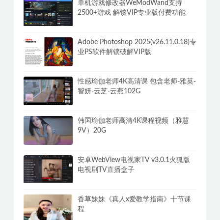
单机游戏修改器WeModWand支持
2500+游戏 解锁VIP专业版付费功能
Adobe Photoshop 2025(v26.11.0.18)专
业PS软件解锁破解VIP版
性感瑜伽老师4K高清课 包含老师-雅英-
智妍-云芝-云燕102G
韩国瑜伽老师高清4K课程视频（雅慧
9V）20G
安卓WebView电视家TV v3.0.1火狐版
电视剧TV直播盒子
香草妹妹《真人x爱教学指南》十节课
程