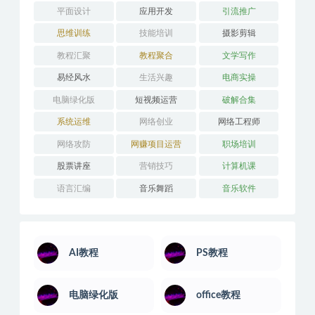
平面设计
应用开发
引流推广
思维训练
技能培训
摄影剪辑
教程汇聚
教程聚合
文学写作
易经风水
生活兴趣
电商实操
电脑绿化版
短视频运营
破解合集
系统运维
网络创业
网络工程师
网络攻防
网赚项目运营
职场培训
股票讲座
营销技巧
计算机课
语言汇编
音乐舞蹈
音乐软件
AI教程
PS教程
电脑绿化版
office教程