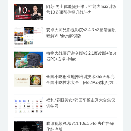
阿苏·男士体能提升课，性能力max训练
营10节课帮你提升战斗力
安卓大师兄影视影院v3.4.3 v3超清画质
破解VIP会员解锁版
植物大战僵尸杂交版v3.2.1魔改版+修改
器PC+安卓+Mac
全国小吃创业地摊培训技术365天学完
全国小吃技术大全，附629G秘制配方
+摆摊秘籍
福利/养眼美女/韩国车模走秀大合集仅
供学习
腾讯视频PC版v11.106.5546 去广告绿
化纯净版