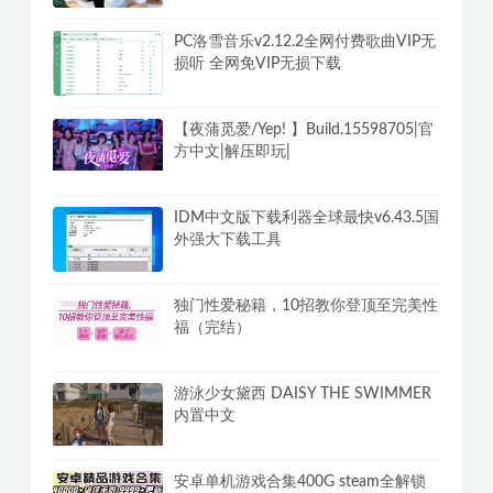
PC洛雪音乐v2.12.2全网付费歌曲VIP无
损听 全网免VIP无损下载
【夜蒲觅爱/Yep! 】Build.15598705|官
方中文|解压即玩|
IDM中文版下载利器全球最快v6.43.5国
外强大下载工具
独门性爱秘籍，10招教你登顶至完美性
福（完结）
游泳少女黛西 DAISY THE SWIMMER
内置中文
安卓单机游戏合集400G steam全解锁