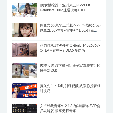
[美女模拟器：亚洲风云]-God Of
Gamblers Build速通攻略+DLC
偶像女友-豪华正式版-V2.6.2-最终分支-
终章2DLC-重制-(官中+全DLC-终章
DLC-分支DLC)-和女神谈恋爱-锁区
鸡肉游戏:炸鸡外卖员-Build.14526369-
(STEAM官中+全DLC)-多结局
PC美女爬取下载网站妹子写真春节2.10
日最新v2.8
持久先生：延时训练视频课,教你控菁延
时技巧
安卓酷我音乐v12.1.8.2解锁豪华SViP会
员破解版 畅享无损音乐