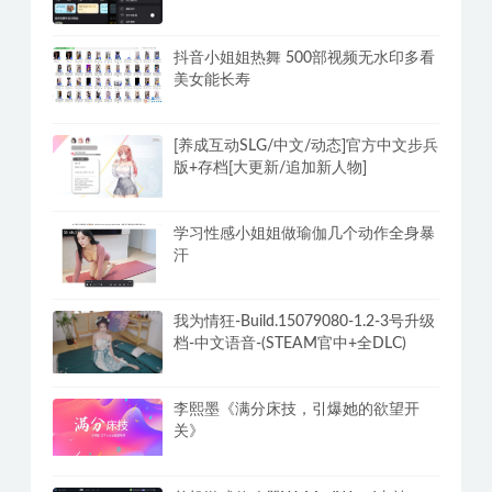
抖音小姐姐热舞 500部视频无水印多看
美女能长寿
[养成互动SLG/中文/动态]官方中文步兵
版+存档[大更新/追加新人物]
学习性感小姐姐做瑜伽几个动作全身暴
汗
我为情狂-Build.15079080-1.2-3号升级
档-中文语音-(STEAM官中+全DLC)
李熙墨《满分床技，引爆她的欲望开
关》