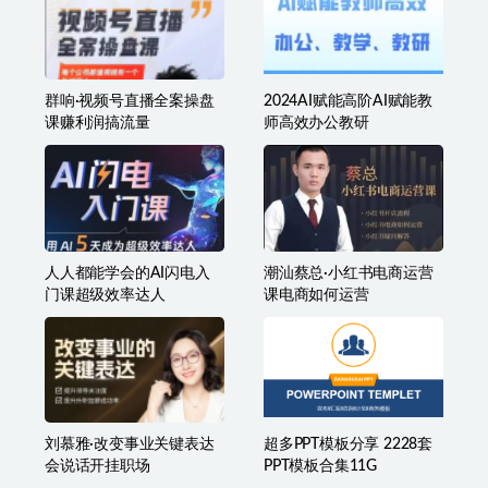
群响·视频号直播全案操盘
2024AI赋能高阶AI赋能教
课赚利润搞流量
师高效办公教研
人人都能学会的AI闪电入
潮汕蔡总·小红书电商运营
门课超级效率达人
课电商如何运营
刘慕雅·改变事业关键表达
超多PPT模板分享 2228套
会说话开挂职场
PPT模板合集11G