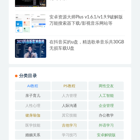
安卓资源大师Plus v1.6.1/v1.9.9破解版
万能搜索器下载/影视音乐网站等
在抖音买的u盘，精选歌单音乐共30GB
无损车载U盘
分类目录
AI教程
PS教程
两性交友
亲子育儿
人力管理
人工智能
人性心理
人际沟通
企业管理
健身瑜伽
其它技能
办公教学
医学技能
吉他学习
外语学习
婚姻关系
学习技巧
安卓解锁版