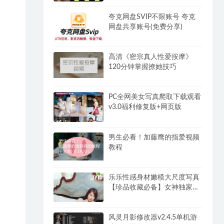
夸克网盘SVIP不限账号 夸克
网盘共享账号(免费分享)
高清《密宗真人性爱按摩》
120分钟掌握撩她技巧
PC全网美女写真爬取下载观看
v3.0福利修复版+网页版
男生必看！加藤鹰的指爱视频
教程
乐乐性感身材嫩模大尺度写真
【珍品收藏必备】女神独家超
大合集(2)
风灵月影修改器v2.4.5单机游