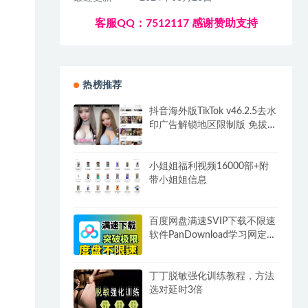
客服QQ：7512117 感谢赞助支持
热榜推荐
抖音海外版TikTok v46.2.5去水
印广告解锁地区限制版 免拔卡
无锁区
小姐姐福利视频16000部+附
带小姐姐信息
百度网盘满速SVIP下载不限速
软件PanDownload学习网定制
版
丁丁脱敏强化训练教程，方法
选对延时3倍