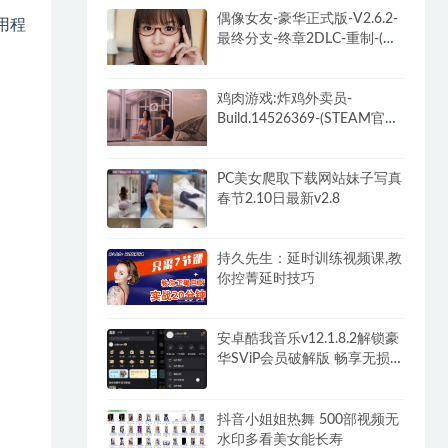
偶像女友-豪华正式版-V2.6.2-
用程
最终分支-终章2DLC-重制-(官
中+全DLC-终章DLC-分支
DLC)-和女神谈恋爱-锁区
鸡肉游戏:炸鸡外卖员-
Build.14526369-(STEAM官中
+全DLC)-多结局
PC美女爬取下载网站妹子写真
春节2.10日最新v2.8
持久先生：延时训练视频课,教
你控菁延时技巧
安卓酷我音乐v12.1.8.2解锁豪
华SViP会员破解版 畅享无损音
乐
抖音小姐姐热舞 500部视频无
水印多看美女能长寿