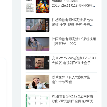
Adobe Photoshop
2025(v26.11.0.18)专业PS软件
解锁破解VIP版
性感瑜伽老师4K高清课 包含
老师-雅英-智妍-云芝-云燕
102G
韩国瑜伽老师高清4K课程视频
（雅慧9V）20G
安卓WebView电视家TV v3.0.1
火狐版 电视剧TV直播盒子
香草妹妹《真人x爱教学指
南》十节课程
PC洛雪音乐v2.12.2全网付费
歌曲VIP无损听 全网免VIP无
损下载