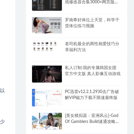
戏修改器合集3000+网页版永
久免费
罗南希好体位上天堂，科学干
货体位练习视频
老司机最全的两性相爱技巧分
享福利方法
私人订制:我的专属韩国女团
官方中文版 真人影像互动游戏
，以
PC迅雷v12.2.1.2930去广告破
解VIP磁力下载不限速最终版
[美女模拟器：亚洲风云]-God
少
Of Gamblers Build速通攻略
+DLC