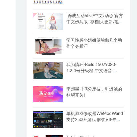
[养成互动SLG/中文/动态]官方
中文步兵版+存档[大更新/追加
新人物]
学习性感小姐姐做瑜伽几个动
作全身暴汗
我为情狂-Build.15079080-
1.2-3号升级档-中文语音-
(STEAM官中+全DLC)
李熙墨《满分床技，引爆她的
欲望开关》
单机游戏修改器WeModWand
支持2500+游戏 解锁VIP专业
版付费功能