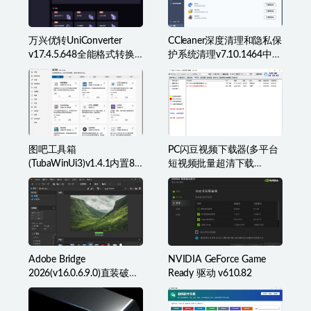
万兴优转UniConverter
CCleaner深度清理和隐私保
v17.4.5.648全能格式转换
护系统清理v7.10.1464中文
工具箱破解版
破解版
图吧工具箱
PC闪豆视频下载器(多平台
(TubaWinUi3)v1.4.1内置82
短视频批量超清下载
款检测工具便携版
器)v2026.07.29
Adobe Bridge
NVIDIA GeForce Game
2026(v16.0.6.9.0)直装破解
Ready 驱动 v610.82
版(简称BR2026)