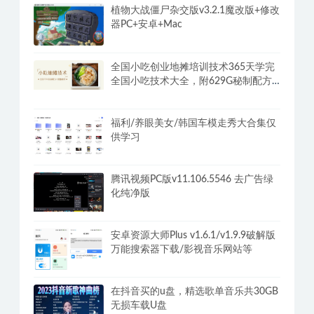
植物大战僵尸杂交版v3.2.1魔改版+修改
器PC+安卓+Mac
全国小吃创业地摊培训技术365天学完
全国小吃技术大全，附629G秘制配方
+摆摊秘籍
福利/养眼美女/韩国车模走秀大合集仅
供学习
腾讯视频PC版v11.106.5546 去广告绿
化纯净版
安卓资源大师Plus v1.6.1/v1.9.9破解版
万能搜索器下载/影视音乐网站等
在抖音买的u盘，精选歌单音乐共30GB
无损车载U盘