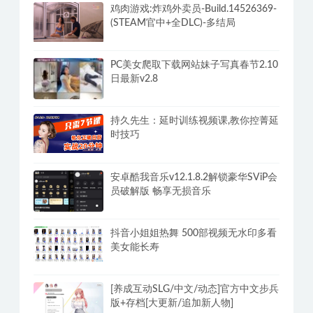
鸡肉游戏:炸鸡外卖员-Build.14526369-
(STEAM官中+全DLC)-多结局
PC美女爬取下载网站妹子写真春节2.10
日最新v2.8
持久先生：延时训练视频课,教你控菁延
时技巧
安卓酷我音乐v12.1.8.2解锁豪华SViP会
员破解版 畅享无损音乐
抖音小姐姐热舞 500部视频无水印多看
美女能长寿
[养成互动SLG/中文/动态]官方中文步兵
版+存档[大更新/追加新人物]