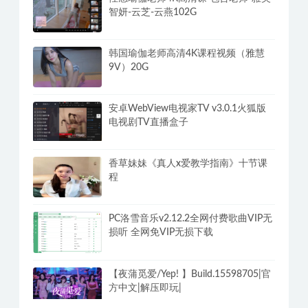
智妍-云芝-云燕102G
韩国瑜伽老师高清4K课程视频（雅慧
9V）20G
安卓WebView电视家TV v3.0.1火狐版
电视剧TV直播盒子
香草妹妹《真人x爱教学指南》十节课
程
PC洛雪音乐v2.12.2全网付费歌曲VIP无
损听 全网免VIP无损下载
【夜蒲觅爱/Yep! 】Build.15598705|官
方中文|解压即玩|