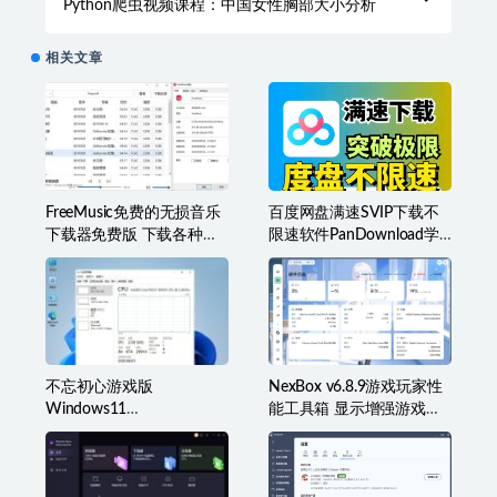
Python爬虫视频课程：中国女性胸部大小分析
相关文章
FreeMusic免费的无损音乐
百度网盘满速SVIP下载不
下载器免费版 下载各种类
限速软件PanDownload学
型音乐
习网定制版
不忘初心游戏版
NexBox v6.8.9游戏玩家性
Windows11
能工具箱 显示增强游戏辅
v25H2(26200.8973)无更新
助准星叠加、监控等
[精简系统美化版]