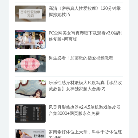
高清《密宗真人性爱按摩》120分钟掌
握撩她技巧
PC全网美女写真爬取下载观看v3.0福利
修复版+网页版
男生必看！加藤鹰的指爱视频教程
乐乐性感身材嫩模大尺度写真【珍品收
藏必备】女神独家超大合集(2)
风灵月影修改器v2.4.5单机游戏修改器
合集3000+网页版永久免费
罗南希好体位上天堂，科学干货体位练