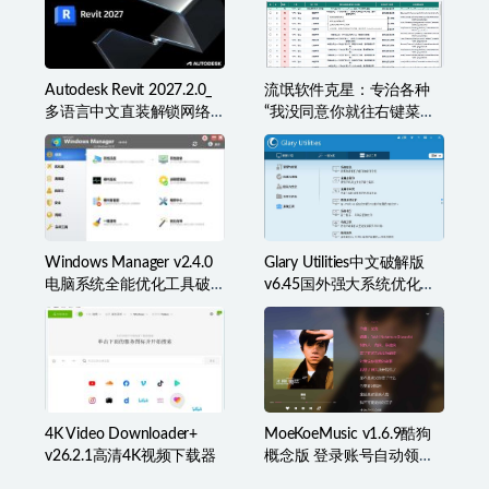
Autodesk Revit 2027.2.0_
流氓软件克星：专治各种
多语言中文直装解锁网络
“我没同意你就往右键菜单
许可版
里塞东西”
Windows Manager v2.4.0
Glary Utilities中文破解版
电脑系统全能优化工具破
v6.45国外强大系统优化百
解版
宝箱
4K Video Downloader+
MoeKoeMusic v1.6.9酷狗
v26.2.1高清4K视频下载器
概念版 登录账号自动领取
VIP