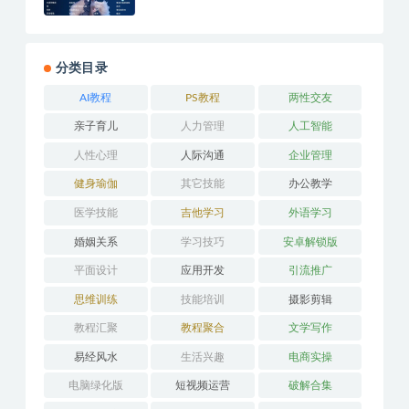
分类目录
AI教程
PS教程
两性交友
亲子育儿
人力管理
人工智能
人性心理
人际沟通
企业管理
健身瑜伽
其它技能
办公教学
医学技能
吉他学习
外语学习
婚姻关系
学习技巧
安卓解锁版
平面设计
应用开发
引流推广
思维训练
技能培训
摄影剪辑
教程汇聚
教程聚合
文学写作
易经风水
生活兴趣
电商实操
电脑绿化版
短视频运营
破解合集