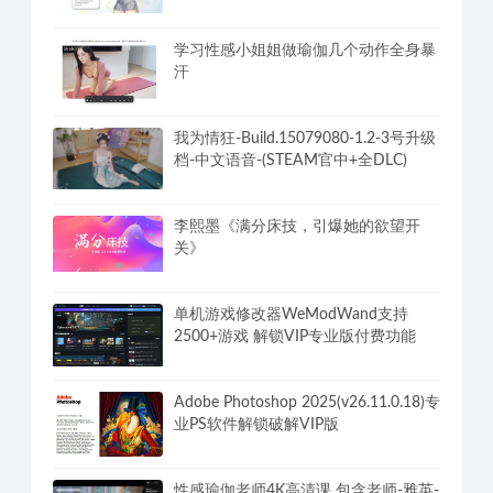
学习性感小姐姐做瑜伽几个动作全身暴
汗
我为情狂-Build.15079080-1.2-3号升级
档-中文语音-(STEAM官中+全DLC)
李熙墨《满分床技，引爆她的欲望开
关》
单机游戏修改器WeModWand支持
2500+游戏 解锁VIP专业版付费功能
Adobe Photoshop 2025(v26.11.0.18)专
业PS软件解锁破解VIP版
性感瑜伽老师4K高清课 包含老师-雅英-