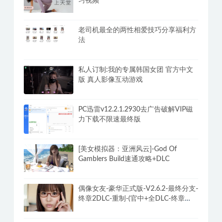
习视频
老司机最全的两性相爱技巧分享福利方
法
私人订制:我的专属韩国女团 官方中文
版 真人影像互动游戏
PC迅雷v12.2.1.2930去广告破解VIP磁
力下载不限速最终版
[美女模拟器：亚洲风云]-God Of
Gamblers Build速通攻略+DLC
偶像女友-豪华正式版-V2.6.2-最终分支-
终章2DLC-重制-(官中+全DLC-终章
DLC-分支DLC)-和女神谈恋爱-锁区