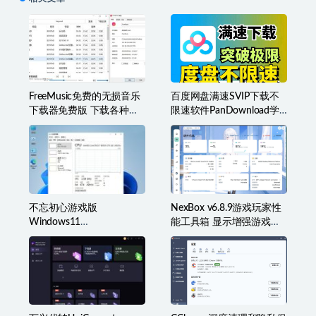
FreeMusic免费的无损音乐
百度网盘满速SVIP下载不
下载器免费版 下载各种类
限速软件PanDownload学
型音乐
习网定制版
不忘初心游戏版
NexBox v6.8.9游戏玩家性
Windows11
能工具箱 显示增强游戏辅
v25H2(26200.8973)无更新
助准星叠加、监控等
[精简系统美化版]