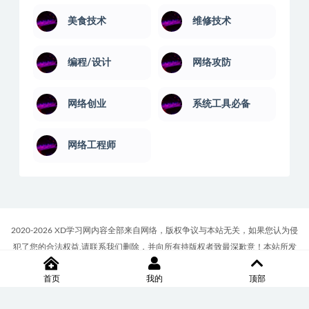
美食技术
维修技术
编程/设计
网络攻防
网络创业
系统工具必备
网络工程师
2020-2026 XD学习网内容全部来自网络，版权争议与本站无关，如果您认为侵
犯了您的合法权益,请联系我们删除，并向所有持版权者致最深歉意！本站所发
布的一切学习教程、软件等资料仅限用于学习体验和研究目的；请自觉下载后
首页
我的
顶部
24小时内删除，如果您喜欢该资料，请支持正版！商务合作或版权联系邮箱
∶7512117@qq.com