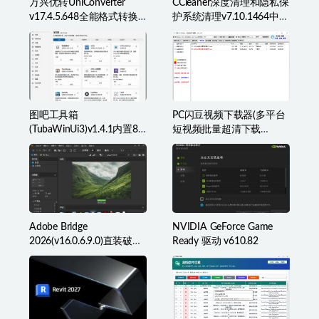
万兴优转UniConverter
CCleaner深度清理和隐私保
v17.4.5.648全能格式转换
护系统清理v7.10.1464中文
工具箱破解版
破解版
图吧工具箱
PC闪豆视频下载器(多平台
(TubaWinUi3)v1.4.1内置82
短视频批量超清下载
款检测工具便携版
器)v2026.07.29
Adobe Bridge
NVIDIA GeForce Game
2026(v16.0.6.9.0)直装破解
Ready 驱动 v610.82
版(简称BR2026)