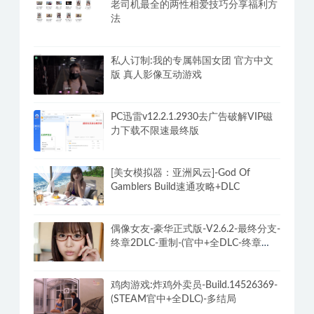
老司机最全的两性相爱技巧分享福利方
法
私人订制:我的专属韩国女团 官方中文
版 真人影像互动游戏
PC迅雷v12.2.1.2930去广告破解VIP磁
力下载不限速最终版
[美女模拟器：亚洲风云]-God Of
Gamblers Build速通攻略+DLC
偶像女友-豪华正式版-V2.6.2-最终分支-
终章2DLC-重制-(官中+全DLC-终章
DLC-分支DLC)-和女神谈恋爱-锁区
鸡肉游戏:炸鸡外卖员-Build.14526369-
(STEAM官中+全DLC)-多结局