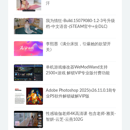
汗
我为情狂-Build.15079080-1.2-3号升级
档-中文语音-(STEAM官中+全DLC)
李熙墨《满分床技，引爆她的欲望开
关》
单机游戏修改器WeModWand支持
2500+游戏 解锁VIP专业版付费功能
Adobe Photoshop 2025(v26.11.0.18)专
业PS软件解锁破解VIP版
性感瑜伽老师4K高清课 包含老师-雅英-
智妍-云芝-云燕102G