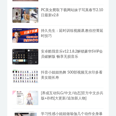
PC美女爬取下载网站妹子写真春节2.10
日最新v2.8
持久先生：延时训练视频课,教你控菁延
时技巧
安卓酷我音乐v12.1.8.2解锁豪华SViP会
员破解版 畅享无损音乐
抖音小姐姐热舞 500部视频无水印多看
美女能长寿
[养成互动SLG/中文/动态]官方中文步兵
版+存档[大更新/追加新人物]
学习性感小姐姐做瑜伽几个动作全身暴