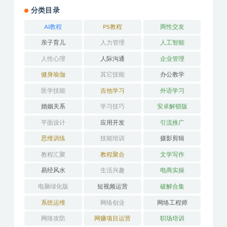
分类目录
AI教程
PS教程
两性交友
亲子育儿
人力管理
人工智能
人性心理
人际沟通
企业管理
健身瑜伽
其它技能
办公教学
医学技能
吉他学习
外语学习
婚姻关系
学习技巧
安卓解锁版
平面设计
应用开发
引流推广
思维训练
技能培训
摄影剪辑
教程汇聚
教程聚合
文学写作
易经风水
生活兴趣
电商实操
电脑绿化版
短视频运营
破解合集
系统运维
网络创业
网络工程师
网络攻防
网赚项目运营
职场培训