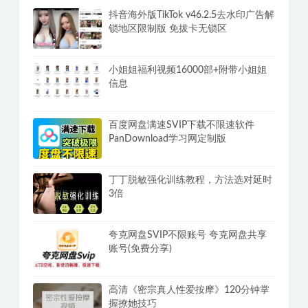
抖音海外版TikTok v46.2.5去水印广告解
锁地区限制版 免拔卡无锁区
小姐姐福利视频16000部+附带小姐姐
信息
百度网盘满速SVIP下载不限速软件
PanDownload学习网定制版
丁丁脱敏强化训练教程，方法选对延时
3倍
夸克网盘SVIP不限账号 夸克网盘共享
账号(免费分享)
高清《密宗真人性爱按摩》120分钟掌
握撩她技巧