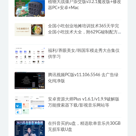
植物大战僵尸杂交版v3.2.1魔改版+修改
器PC+安卓+Mac
全国小吃创业地摊培训技术365天学完
全国小吃技术大全，附629G秘制配方
+摆摊秘籍
福利/养眼美女/韩国车模走秀大合集仅
供学习
腾讯视频PC版v11.106.5546 去广告绿
化纯净版
安卓资源大师Plus v1.6.1/v1.9.9破解版
万能搜索器下载/影视音乐网站等
在抖音买的u盘，精选歌单音乐共30GB
无损车载U盘