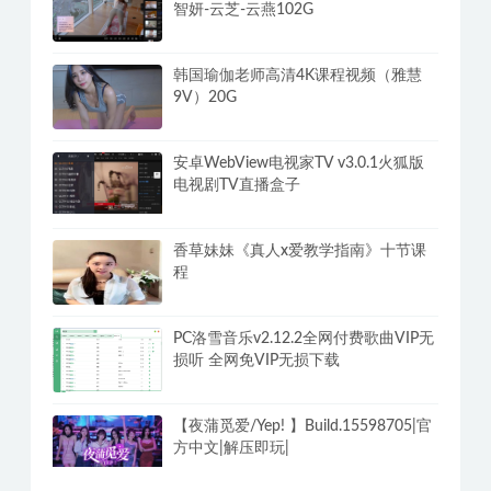
智妍-云芝-云燕102G
韩国瑜伽老师高清4K课程视频（雅慧
9V）20G
安卓WebView电视家TV v3.0.1火狐版
电视剧TV直播盒子
香草妹妹《真人x爱教学指南》十节课
程
PC洛雪音乐v2.12.2全网付费歌曲VIP无
损听 全网免VIP无损下载
【夜蒲觅爱/Yep! 】Build.15598705|官
方中文|解压即玩|