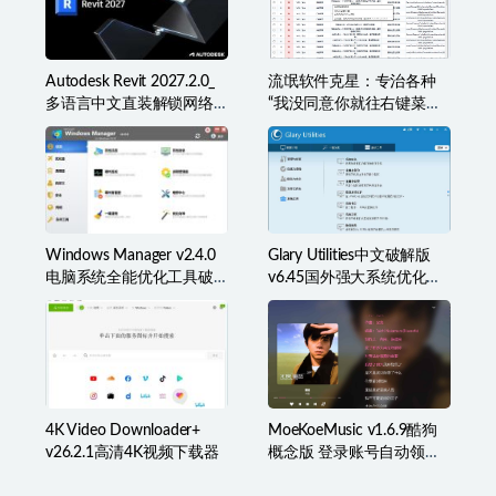
Autodesk Revit 2027.2.0_
流氓软件克星：专治各种
多语言中文直装解锁网络
“我没同意你就往右键菜单
许可版
里塞东西”
Windows Manager v2.4.0
Glary Utilities中文破解版
电脑系统全能优化工具破
v6.45国外强大系统优化百
解版
宝箱
4K Video Downloader+
MoeKoeMusic v1.6.9酷狗
v26.2.1高清4K视频下载器
概念版 登录账号自动领取
VIP