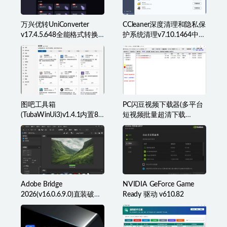
万兴优转UniConverter
CCleaner深度清理和隐私保
v17.4.5.648全能格式转换
护系统清理v7.10.1464中文
工具箱破解版
破解版
图吧工具箱
PC闪豆视频下载器(多平台
(TubaWinUi3)v1.4.1内置82
短视频批量超清下载
款检测工具便携版
器)v2026.07.29
Adobe Bridge
NVIDIA GeForce Game
2026(v16.0.6.9.0)直装破解
Ready 驱动 v610.82
版(简称BR2026)