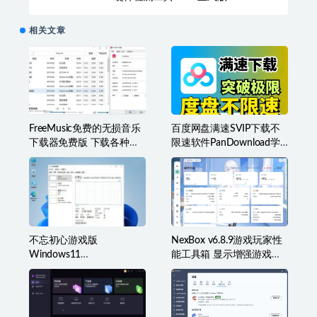
相关文章
FreeMusic免费的无损音乐
百度网盘满速SVIP下载不
下载器免费版 下载各种类
限速软件PanDownload学
型音乐
习网定制版
不忘初心游戏版
NexBox v6.8.9游戏玩家性
Windows11
能工具箱 显示增强游戏辅
v25H2(26200.8973)无更新
助准星叠加、监控等
[精简系统美化版]