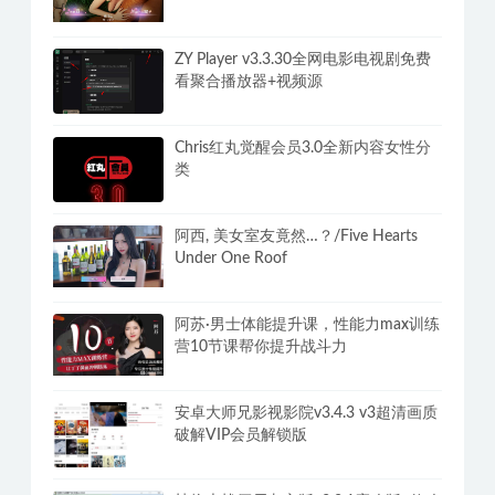
ZY Player v3.3.30全网电影电视剧免费
看聚合播放器+视频源
Chris红丸觉醒会员3.0全新内容女性分
类
阿西, 美女室友竟然…？/Five Hearts
Under One Roof
阿苏·男士体能提升课，性能力max训练
营10节课帮你提升战斗力
安卓大师兄影视影院v3.4.3 v3超清画质
破解VIP会员解锁版