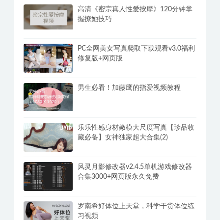
高清《密宗真人性爱按摩》120分钟掌
握撩她技巧
PC全网美女写真爬取下载观看v3.0福利
修复版+网页版
男生必看！加藤鹰的指爱视频教程
乐乐性感身材嫩模大尺度写真【珍品收
藏必备】女神独家超大合集(2)
风灵月影修改器v2.4.5单机游戏修改器
合集3000+网页版永久免费
罗南希好体位上天堂，科学干货体位练
习视频