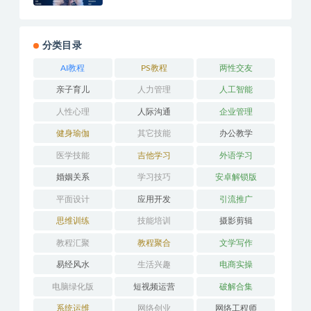
分类目录
AI教程
PS教程
两性交友
亲子育儿
人力管理
人工智能
人性心理
人际沟通
企业管理
健身瑜伽
其它技能
办公教学
医学技能
吉他学习
外语学习
婚姻关系
学习技巧
安卓解锁版
平面设计
应用开发
引流推广
思维训练
技能培训
摄影剪辑
教程汇聚
教程聚合
文学写作
易经风水
生活兴趣
电商实操
电脑绿化版
短视频运营
破解合集
系统运维
网络创业
网络工程师