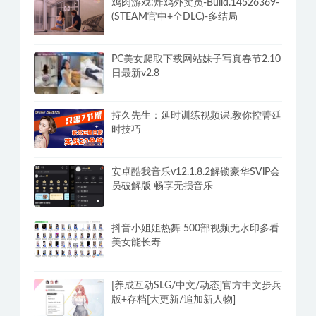
鸡肉游戏:炸鸡外卖员-Build.14526369-
(STEAM官中+全DLC)-多结局
PC美女爬取下载网站妹子写真春节2.10
日最新v2.8
持久先生：延时训练视频课,教你控菁延
时技巧
安卓酷我音乐v12.1.8.2解锁豪华SViP会
员破解版 畅享无损音乐
抖音小姐姐热舞 500部视频无水印多看
美女能长寿
[养成互动SLG/中文/动态]官方中文步兵
版+存档[大更新/追加新人物]