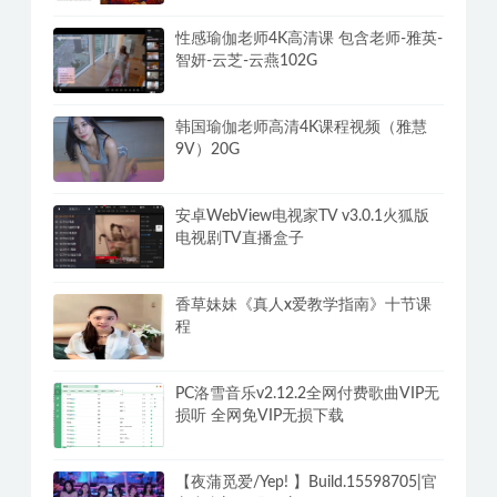
性感瑜伽老师4K高清课 包含老师-雅英-
智妍-云芝-云燕102G
韩国瑜伽老师高清4K课程视频（雅慧
9V）20G
安卓WebView电视家TV v3.0.1火狐版
电视剧TV直播盒子
香草妹妹《真人x爱教学指南》十节课
程
PC洛雪音乐v2.12.2全网付费歌曲VIP无
损听 全网免VIP无损下载
【夜蒲觅爱/Yep! 】Build.15598705|官