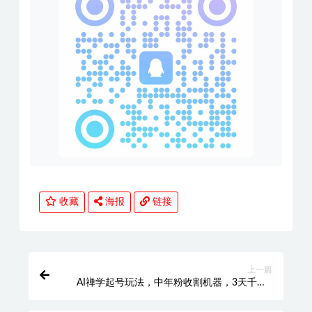
收藏
海报
链接
上一篇
AI禅学起号玩法，中年粉收割机器，3天千粉7
天万粉