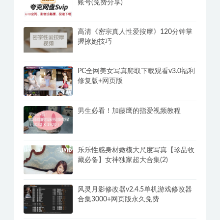
账号(免费分享)
高清《密宗真人性爱按摩》120分钟掌
握撩她技巧
PC全网美女写真爬取下载观看v3.0福利
修复版+网页版
男生必看！加藤鹰的指爱视频教程
乐乐性感身材嫩模大尺度写真【珍品收
藏必备】女神独家超大合集(2)
风灵月影修改器v2.4.5单机游戏修改器
合集3000+网页版永久免费