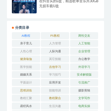
在抖音买的u盘，精选歌单音乐共30GB
无损车载U盘
分类目录
AI教程
PS教程
两性交友
亲子育儿
人力管理
人工智能
人性心理
人际沟通
企业管理
健身瑜伽
其它技能
办公教学
医学技能
吉他学习
外语学习
婚姻关系
学习技巧
安卓解锁版
平面设计
应用开发
引流推广
思维训练
技能培训
摄影剪辑
教程汇聚
教程聚合
文学写作
易经风水
生活兴趣
电商实操