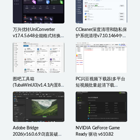
万兴优转UniConverter
CCleaner深度清理和隐私保
v17.4.5.648全能格式转换
护系统清理v7.10.1464中文
工具箱破解版
破解版
图吧工具箱
PC闪豆视频下载器(多平台
(TubaWinUi3)v1.4.1内置82
短视频批量超清下载
款检测工具便携版
器)v2026.07.29
Adobe Bridge
NVIDIA GeForce Game
2026(v16.0.6.9.0)直装破解
Ready 驱动 v610.82