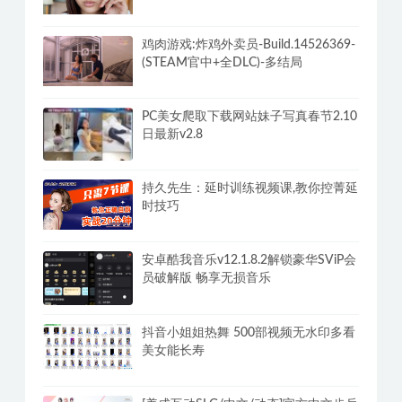
DLC-分支DLC)-和女神谈恋爱-锁区
鸡肉游戏:炸鸡外卖员-Build.14526369-
(STEAM官中+全DLC)-多结局
PC美女爬取下载网站妹子写真春节2.10
日最新v2.8
持久先生：延时训练视频课,教你控菁延
时技巧
安卓酷我音乐v12.1.8.2解锁豪华SViP会
员破解版 畅享无损音乐
抖音小姐姐热舞 500部视频无水印多看
美女能长寿