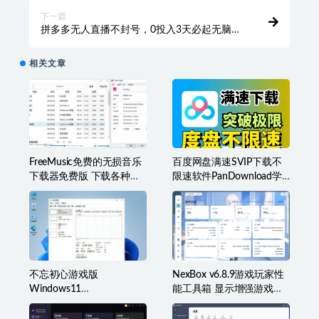
下一篇
拼多多无人直播不封号，0投入3天必起无脑挂
机日入1k+
相关文章
FreeMusic免费的无损音乐
百度网盘满速SVIP下载不
下载器免费版 下载各种类
限速软件PanDownload学
型音乐
习网定制版
不忘初心游戏版
NexBox v6.8.9游戏玩家性
Windows11
能工具箱 显示增强游戏辅
v25H2(26200.8973)无更新
助准星叠加、监控等
[精简系统美化版]