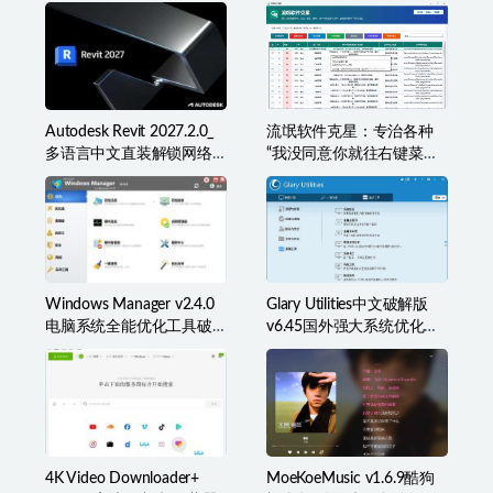
版(简称BR2026)
Autodesk Revit 2027.2.0_
流氓软件克星：专治各种
多语言中文直装解锁网络
“我没同意你就往右键菜单
许可版
里塞东西”
Windows Manager v2.4.0
Glary Utilities中文破解版
电脑系统全能优化工具破
v6.45国外强大系统优化百
解版
宝箱
4K Video Downloader+
MoeKoeMusic v1.6.9酷狗