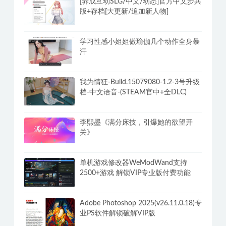
[养成互动SLG/中文/动态]官方中文步兵
版+存档[大更新/追加新人物]
学习性感小姐姐做瑜伽几个动作全身暴
汗
我为情狂-Build.15079080-1.2-3号升级
档-中文语音-(STEAM官中+全DLC)
李熙墨《满分床技，引爆她的欲望开
关》
单机游戏修改器WeModWand支持
2500+游戏 解锁VIP专业版付费功能
Adobe Photoshop 2025(v26.11.0.18)专
业PS软件解锁破解VIP版