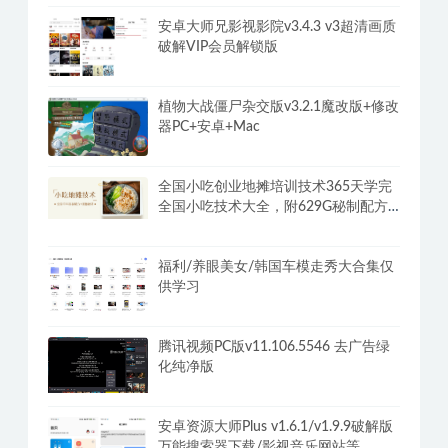
安卓大师兄影视影院v3.4.3 v3超清画质
破解VIP会员解锁版
植物大战僵尸杂交版v3.2.1魔改版+修改
器PC+安卓+Mac
全国小吃创业地摊培训技术365天学完
全国小吃技术大全，附629G秘制配方
+摆摊秘籍
福利/养眼美女/韩国车模走秀大合集仅
供学习
腾讯视频PC版v11.106.5546 去广告绿
化纯净版
安卓资源大师Plus v1.6.1/v1.9.9破解版
万能搜索器下载/影视音乐网站等