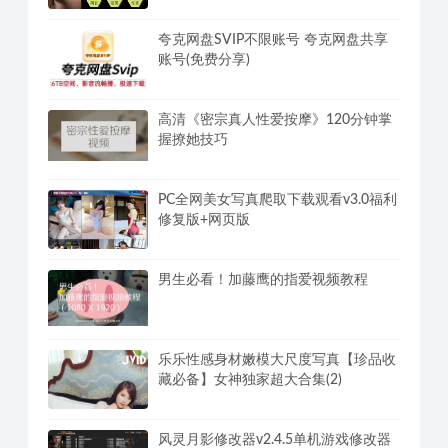
夸克网盘SVIP不限账号 夸克网盘共享
账号(免费分享)
高清《密宗真人性爱按摩》120分钟掌
握撩她技巧
PC全网美女写真爬取下载观看v3.0福利
修复版+网页版
男生必看！加藤鹰的指爱视频教程
乐乐性感身材嫩模大尺度写真【珍品收
藏必备】女神独家超大合集(2)
风灵月影修改器v2.4.5单机游戏修改器