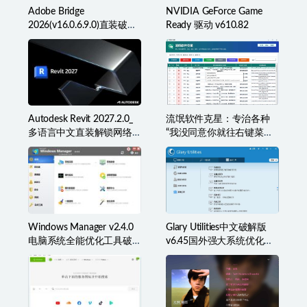
Adobe Bridge
NVIDIA GeForce Game
2026(v16.0.6.9.0)直装破解
Ready 驱动 v610.82
版(简称BR2026)
Autodesk Revit 2027.2.0_
流氓软件克星：专治各种
多语言中文直装解锁网络
“我没同意你就往右键菜单
许可版
里塞东西”
Windows Manager v2.4.0
Glary Utilities中文破解版
电脑系统全能优化工具破
v6.45国外强大系统优化百
解版
宝箱