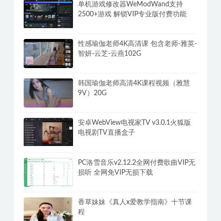
单机游戏修改器WeModWand支持
2500+游戏 解锁VIP专业版付费功能
性感瑜伽老师4K高清课 包含老师-雅英-
智妍-云芝-云燕102G
韩国瑜伽老师高清4K课程视频（雅慧
9V）20G
安卓WebView电视家TV v3.0.1火狐版
电视剧TV直播盒子
PC洛雪音乐v2.12.2全网付费歌曲VIP无
损听 全网免VIP无损下载
香草妹妹《真人x爱教学指南》十节课
程