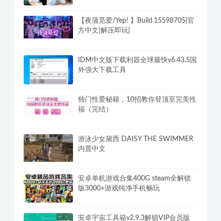
【夜蒲觅爱/Yep! 】Build.15598705|官
方中文|解压即玩|
IDM中文版下载利器全球最快v6.43.5国
外强大下载工具
独门性爱秘籍，10招教你登顶至完美性
福（完结）
游泳少女黛西 DAISY THE SWIMMER
内置中文
安卓单机游戏合集400G steam全解锁
版3000+游戏纯净手机畅玩
安卓宇宙工具箱v2.9.3解锁VIP会员版