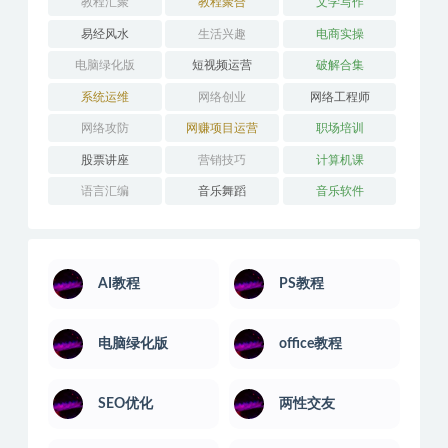
教程汇聚
教程聚合
文学写作
易经风水
生活兴趣
电商实操
电脑绿化版
短视频运营
破解合集
系统运维
网络创业
网络工程师
网络攻防
网赚项目运营
职场培训
股票讲座
营销技巧
计算机课
语言汇编
音乐舞蹈
音乐软件
AI教程
PS教程
电脑绿化版
office教程
SEO优化
两性交友