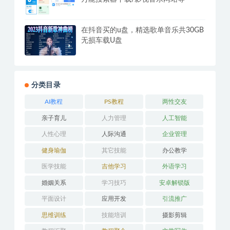
在抖音买的u盘，精选歌单音乐共30GB
无损车载U盘
分类目录
AI教程
PS教程
两性交友
亲子育儿
人力管理
人工智能
人性心理
人际沟通
企业管理
健身瑜伽
其它技能
办公教学
医学技能
吉他学习
外语学习
婚姻关系
学习技巧
安卓解锁版
平面设计
应用开发
引流推广
思维训练
技能培训
摄影剪辑