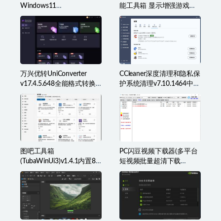
Windows11
能工具箱 显示增强游戏辅
v25H2(26200.8973)无更新
助准星叠加、监控等
[精简系统美化版]
万兴优转UniConverter
CCleaner深度清理和隐私保
v17.4.5.648全能格式转换
护系统清理v7.10.1464中文
工具箱破解版
破解版
图吧工具箱
PC闪豆视频下载器(多平台
(TubaWinUi3)v1.4.1内置82
短视频批量超清下载
款检测工具便携版
器)v2026.07.29