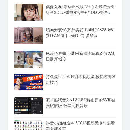
偶像女友-豪华正式版-V2.6.2-最终分支-
终章2DLC-重制-(官中+全DLC-终章
DLC-分支DLC)-和女神谈恋爱-锁区
鸡肉游戏:炸鸡外卖员-Build.14526369-
(STEAM官中+全DLC)-多结局
PC美女爬取下载网站妹子写真春节2.10
日最新v2.8
持久先生：延时训练视频课,教你控菁延
时技巧
安卓酷我音乐v12.1.8.2解锁豪华SViP会
员破解版 畅享无损音乐
抖音小姐姐热舞 500部视频无水印多看
美女能长寿