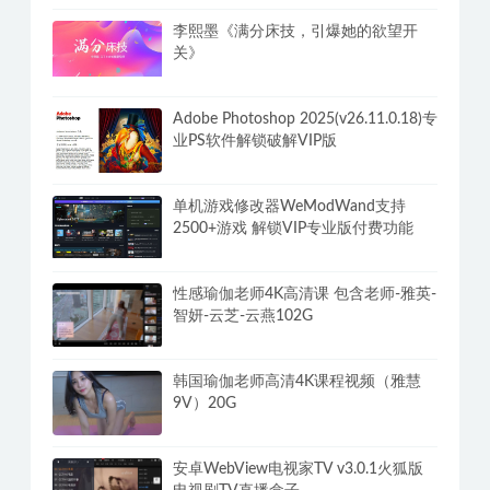
我为情狂-Build.15079080-1.2-3号升级
档-中文语音-(STEAM官中+全DLC)
李熙墨《满分床技，引爆她的欲望开
关》
Adobe Photoshop 2025(v26.11.0.18)专
业PS软件解锁破解VIP版
单机游戏修改器WeModWand支持
2500+游戏 解锁VIP专业版付费功能
性感瑜伽老师4K高清课 包含老师-雅英-
智妍-云芝-云燕102G