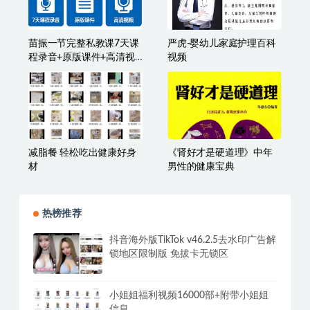
哈佛NESS健康管理，李开
向老师学中医按摩手法14
复私人医生郑慧正：教你
集、改善皮肤、脸部、眼
全面管理家庭健康
睛、身体健康状态
苗振一节完整私教课7天课
严虎-婴幼儿家庭护理百科
程录音+原版课件+高清视
视频
频
减脂餐 轻松吃出健康好身
《肾好才是硬道理》中年
材
男性的健康宝典
热榜推荐