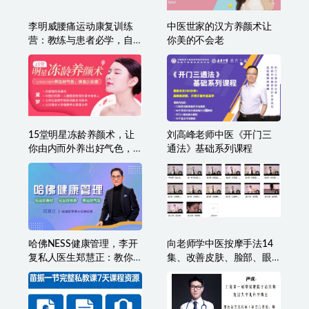
女人一生受用的健康【完
视频教程（14集）
结】
李明威腰痛运动康复训练
中医世家的汉方养颜术让
营：教练与患者必学，自
你美的不会老
我康复精品课程
15堂明星冻龄养颜术，让
刘高峰老师中医《开门三
你由内而外养出好气色，
通法》基础系列课程
焕发少女感