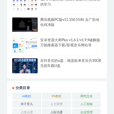
全国小吃创业地摊培训技术365天学完
全国小吃技术大全，附629G秘制配方
+摆摊秘籍
福利/养眼美女/韩国车模走秀大合集仅
供学习
腾讯视频PC版v11.106.5546 去广告绿
化纯净版
安卓资源大师Plus v1.6.1/v1.9.9破解版
万能搜索器下载/影视音乐网站等
在抖音买的u盘，精选歌单音乐共30GB
无损车载U盘