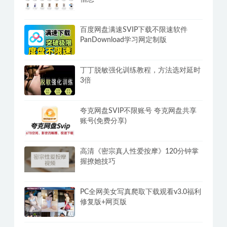
抖音海外版TikTok v46.2.5去水印广告解
锁地区限制版 免拔卡无锁区
小姐姐福利视频16000部+附带小姐姐
信息
百度网盘满速SVIP下载不限速软件
PanDownload学习网定制版
丁丁脱敏强化训练教程，方法选对延时
3倍
夸克网盘SVIP不限账号 夸克网盘共享
账号(免费分享)
高清《密宗真人性爱按摩》120分钟掌
握撩她技巧