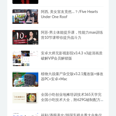
看聚合播放器+视频源
Chris红丸觉醒会员3.0全新内容女性分
类
阿西, 美女室友竟然…？/Five Hearts
Under One Roof
阿苏·男士体能提升课，性能力max训练
营10节课帮你提升战斗力
安卓大师兄影视影院v3.4.3 v3超清画质
破解VIP会员解锁版
植物大战僵尸杂交版v3.2.1魔改版+修改
器PC+安卓+Mac