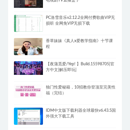
韩国瑜伽老师高清4K课程视频（雅慧
9V）20G
安卓WebView电视家TV v3.0.1火狐版
电视剧TV直播盒子
PC洛雪音乐v2.12.2全网付费歌曲VIP无
损听 全网免VIP无损下载
香草妹妹《真人x爱教学指南》十节课
程
【夜蒲觅爱/Yep! 】Build.15598705|官
方中文|解压即玩|
独门性爱秘籍，10招教你登顶至完美性
福（完结）