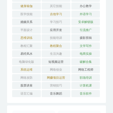
分类目录
AI教程
PS教程
两性交友
亲子育儿
人力管理
人工智能
人性心理
人际沟通
企业管理
健身瑜伽
其它技能
办公教学
医学技能
吉他学习
外语学习
婚姻关系
学习技巧
安卓解锁版
平面设计
应用开发
引流推广
思维训练
技能培训
摄影剪辑
教程汇聚
教程聚合
文学写作
易经风水
生活兴趣
电商实操
电脑绿化版
短视频运营
破解合集
系统运维
网络创业
网络工程师
网络攻防
网赚项目运营
职场培训
股票讲座
营销技巧
计算机课