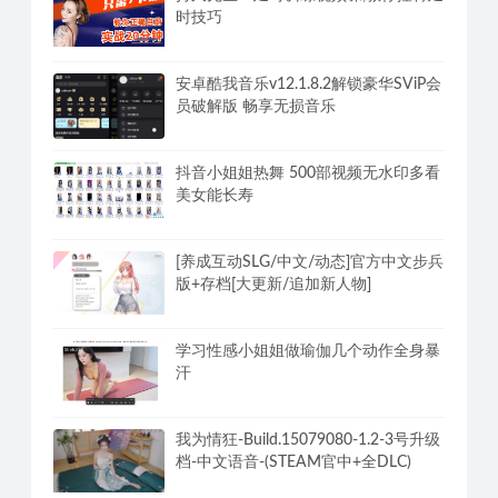
PC美女爬取下载网站妹子写真春节2.10
日最新v2.8
持久先生：延时训练视频课,教你控菁延
时技巧
安卓酷我音乐v12.1.8.2解锁豪华SViP会
员破解版 畅享无损音乐
抖音小姐姐热舞 500部视频无水印多看
美女能长寿
[养成互动SLG/中文/动态]官方中文步兵
版+存档[大更新/追加新人物]
学习性感小姐姐做瑜伽几个动作全身暴
汗