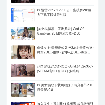
法
私人订制:我的专属韩国女团 官方中文
版 真人影像互动游戏
PC迅雷v12.2.1.2930去广告破解VIP磁
力下载不限速最终版
[美女模拟器：亚洲风云]-God Of
Gamblers Build速通攻略+DLC
偶像女友-豪华正式版-V2.6.2-最终分支-
终章2DLC-重制-(官中+全DLC-终章
DLC-分支DLC)-和女神谈恋爱-锁区
鸡肉游戏:炸鸡外卖员-Build.14526369-
(STEAM官中+全DLC)-多结局