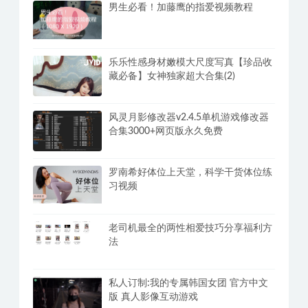
PC全网美女写真爬取下载观看v3.0福利
修复版+网页版
男生必看！加藤鹰的指爱视频教程
乐乐性感身材嫩模大尺度写真【珍品收
藏必备】女神独家超大合集(2)
风灵月影修改器v2.4.5单机游戏修改器
合集3000+网页版永久免费
罗南希好体位上天堂，科学干货体位练
习视频
老司机最全的两性相爱技巧分享福利方