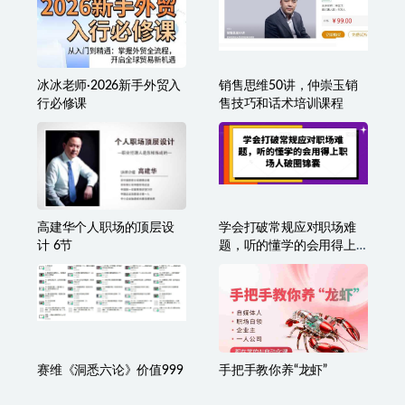
冰冰老师·2026新手外贸入
销售思维50讲，仲崇玉销
行必修课
售技巧和话术培训课程
高建华个人职场的顶层设
学会打破常规应对职场难
计 6节
题，听的懂学的会用得上
职场人破圏锦囊
赛维《洞悉六论》价值999
手把手教你养“龙虾”