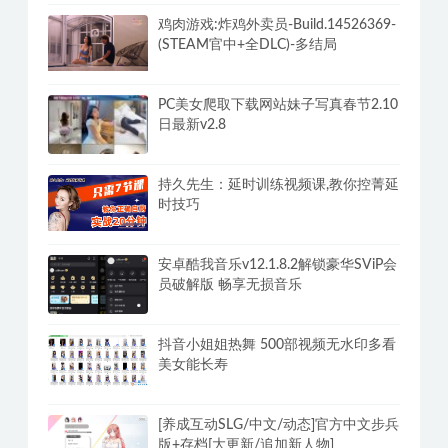
鸡肉游戏:炸鸡外卖员-Build.14526369-
(STEAM官中+全DLC)-多结局
PC美女爬取下载网站妹子写真春节2.10
日最新v2.8
持久先生：延时训练视频课,教你控菁延
时技巧
安卓酷我音乐v12.1.8.2解锁豪华SViP会
员破解版 畅享无损音乐
抖音小姐姐热舞 500部视频无水印多看
美女能长寿
[养成互动SLG/中文/动态]官方中文步兵
版+存档[大更新/追加新人物]