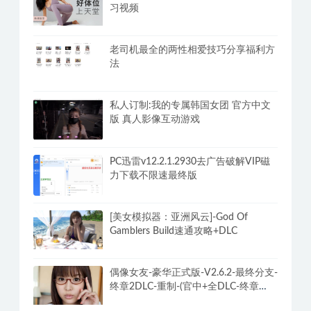
习视频
老司机最全的两性相爱技巧分享福利方
法
私人订制:我的专属韩国女团 官方中文
版 真人影像互动游戏
PC迅雷v12.2.1.2930去广告破解VIP磁
力下载不限速最终版
[美女模拟器：亚洲风云]-God Of
Gamblers Build速通攻略+DLC
偶像女友-豪华正式版-V2.6.2-最终分支-
终章2DLC-重制-(官中+全DLC-终章
DLC-分支DLC)-和女神谈恋爱-锁区