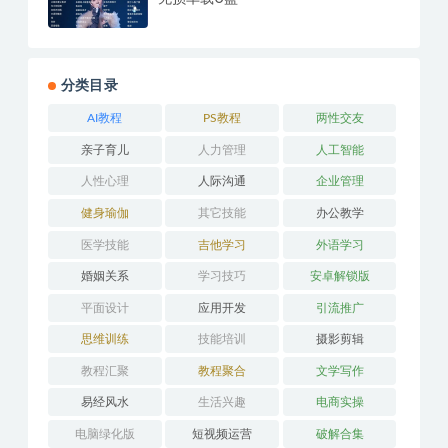
分类目录
AI教程
PS教程
两性交友
亲子育儿
人力管理
人工智能
人性心理
人际沟通
企业管理
健身瑜伽
其它技能
办公教学
医学技能
吉他学习
外语学习
婚姻关系
学习技巧
安卓解锁版
平面设计
应用开发
引流推广
思维训练
技能培训
摄影剪辑
教程汇聚
教程聚合
文学写作
易经风水
生活兴趣
电商实操
电脑绿化版
短视频运营
破解合集