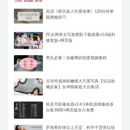
高清《密宗真人性爱按摩》120分钟掌
握撩她技巧
PC全网美女写真爬取下载观看v3.0福利
修复版+网页版
男生必看！加藤鹰的指爱视频教程
乐乐性感身材嫩模大尺度写真【珍品收
藏必备】女神独家超大合集(2)
风灵月影修改器v2.4.5单机游戏修改器
合集3000+网页版永久免费
罗南希好体位上天堂，科学干货体位练