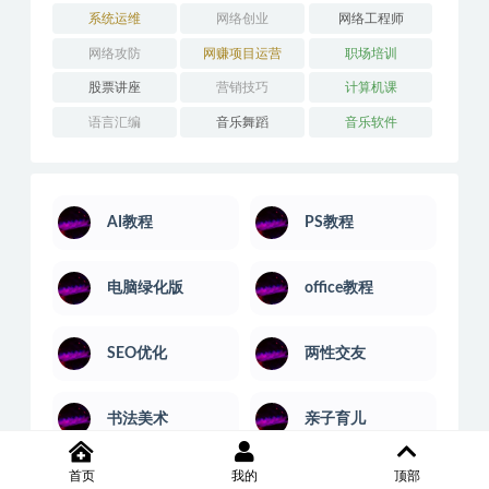
系统运维
网络创业
网络工程师
网络攻防
网赚项目运营
职场培训
股票讲座
营销技巧
计算机课
语言汇编
音乐舞蹈
音乐软件
AI教程
PS教程
电脑绿化版
office教程
SEO优化
两性交友
书法美术
亲子育儿
首页
我的
顶部
人力管理
人工智能