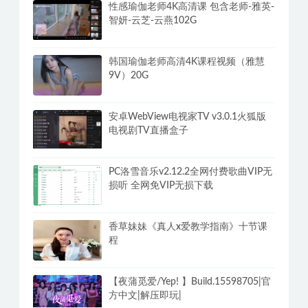
性感瑜伽老师4K高清课 包含老师-雅英-
智妍-云芝-云燕102G
韩国瑜伽老师高清4K课程视频（雅慧
9V）20G
安卓WebView电视家TV v3.0.1火狐版
电视剧TV直播盒子
PC洛雪音乐v2.12.2全网付费歌曲VIP无
损听 全网免VIP无损下载
香草妹妹《真人x爱教学指南》十节课
程
【夜蒲觅爱/Yep! 】Build.15598705|官
方中文|解压即玩|