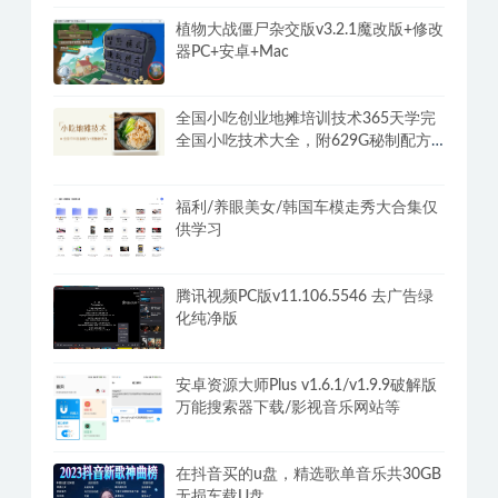
植物大战僵尸杂交版v3.2.1魔改版+修改
器PC+安卓+Mac
全国小吃创业地摊培训技术365天学完
全国小吃技术大全，附629G秘制配方
+摆摊秘籍
福利/养眼美女/韩国车模走秀大合集仅
供学习
腾讯视频PC版v11.106.5546 去广告绿
化纯净版
安卓资源大师Plus v1.6.1/v1.9.9破解版
万能搜索器下载/影视音乐网站等
在抖音买的u盘，精选歌单音乐共30GB
无损车载U盘