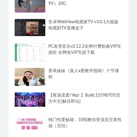
9V）20G
安卓WebView电视家TV v3.0.1火狐版
电视剧TV直播盒子
PC洛雪音乐v2.12.2全网付费歌曲VIP无
损听 全网免VIP无损下载
香草妹妹《真人x爱教学指南》十节课
程
【夜蒲觅爱/Yep! 】Build.15598705|官
方中文|解压即玩|
独门性爱秘籍，10招教你登顶至完美性
福（完结）