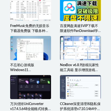
FreeMusic免费的无损音乐
百度网盘满速SVIP下载不
下载器免费版 下载各种类
限速软件PanDownload学
型音乐
习网定制版
不忘初心游戏版
NexBox v6.8.9游戏玩家性
Windows11
能工具箱 显示增强游戏辅
v25H2(26200.8973)无更新
助准星叠加、监控等
[精简系统美化版]
万兴优转UniConverter
CCleaner深度清理和隐私保
v17.4.5.648全能格式转换
护系统清理v7.10.1464中文