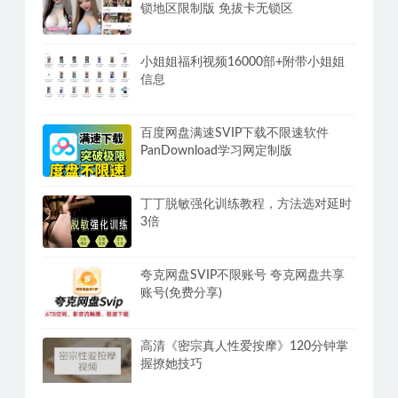
锁地区限制版 免拔卡无锁区
小姐姐福利视频16000部+附带小姐姐
信息
百度网盘满速SVIP下载不限速软件
PanDownload学习网定制版
丁丁脱敏强化训练教程，方法选对延时
3倍
夸克网盘SVIP不限账号 夸克网盘共享
账号(免费分享)
高清《密宗真人性爱按摩》120分钟掌
握撩她技巧