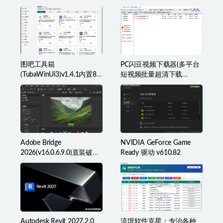
工具箱破解版
破解版
图吧工具箱
PC闪豆视频下载器(多平台
(TubaWinUi3)v1.4.1内置82
短视频批量超清下载
款检测工具便携版
器)v2026.07.29
Adobe Bridge
NVIDIA GeForce Game
2026(v16.0.6.9.0)直装破解
Ready 驱动 v610.82
版(简称BR2026)
Autodesk Revit 2027.2.0_
流氓软件克星：专治各种