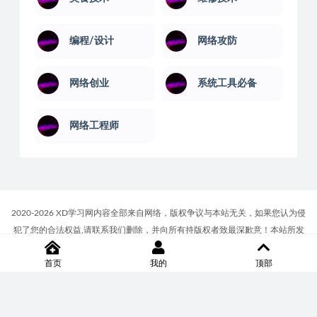
编程/设计
网络攻防
网络创业
系统工具必备
网络工程师
2020-2026 XD学习网内容全部来自网络，版权争议与本站无关，如果您认为侵
犯了您的合法权益,请联系我们删除，并向所有持版权者致最深歉意！本站所发
布的一切学习教程、软件等资料仅限用于学习体验和研究目的；请自觉下载后
首页
我的
顶部
24小时内删除，如果您喜欢该资料，请支持正版！商务合作或版权联系邮箱
∶7512117@qq.com