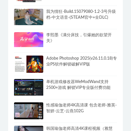
我为情狂-Build.15079080-1.2-3号升级
档-中文语音-(STEAM官中+全DLC)
李熙墨《满分床技，引爆她的欲望开
关》
Adobe Photoshop 2025(v26.11.0.18)专
业PS软件解锁破解VIP版
单机游戏修改器WeModWand支持
2500+游戏 解锁VIP专业版付费功能
性感瑜伽老师4K高清课 包含老师-雅英-
智妍-云芝-云燕102G
韩国瑜伽老师高清4K课程视频（雅慧