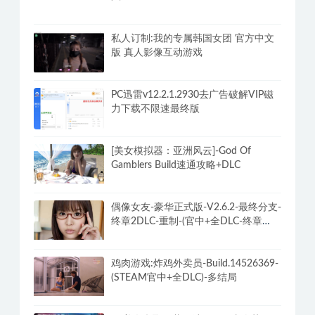
私人订制:我的专属韩国女团 官方中文
版 真人影像互动游戏
PC迅雷v12.2.1.2930去广告破解VIP磁
力下载不限速最终版
[美女模拟器：亚洲风云]-God Of
Gamblers Build速通攻略+DLC
偶像女友-豪华正式版-V2.6.2-最终分支-
终章2DLC-重制-(官中+全DLC-终章
DLC-分支DLC)-和女神谈恋爱-锁区
鸡肉游戏:炸鸡外卖员-Build.14526369-
(STEAM官中+全DLC)-多结局