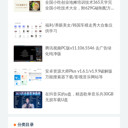
全国小吃创业地摊培训技术365天学完
全国小吃技术大全，附629G秘制配方
+摆摊秘籍
福利/养眼美女/韩国车模走秀大合集仅
供学习
腾讯视频PC版v11.106.5546 去广告绿
化纯净版
安卓资源大师Plus v1.6.1/v1.9.9破解版
万能搜索器下载/影视音乐网站等
在抖音买的u盘，精选歌单音乐共30GB
无损车载U盘
分类目录