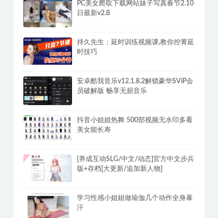
PC美女爬取下载网站妹子写真春节2.10
日最新v2.8
持久先生：延时训练视频课,教你控菁延
时技巧
安卓酷我音乐v12.1.8.2解锁豪华SViP会
员破解版 畅享无损音乐
抖音小姐姐热舞 500部视频无水印多看
美女能长寿
[养成互动SLG/中文/动态]官方中文步兵
版+存档[大更新/追加新人物]
学习性感小姐姐做瑜伽几个动作全身暴
汗