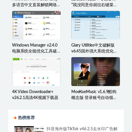
多语言中文直装解锁网络
“我没同意你就往右键菜单
许可版
里塞东西”
Windows Manager v2.4.0
Glary Utilities中文破解版
电脑系统全能优化工具破
v6.45国外强大系统优化百
解版
宝箱
4K Video Downloader+
MoeKoeMusic v1.6.9酷狗
v26.2.1高清4K视频下载器
概念版 登录账号自动领取
VIP
热榜推荐
抖音海外版TikTok v46.2.5去水印广告解