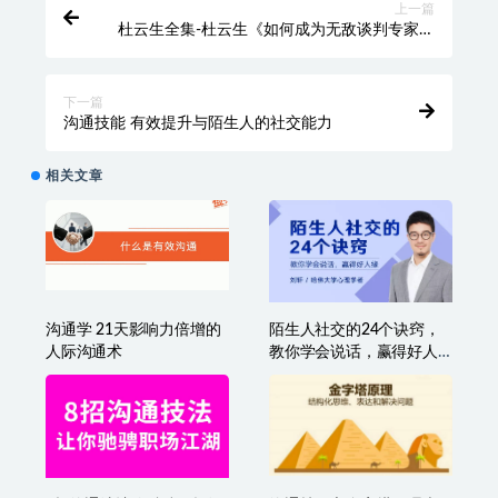
收藏
海报
链接
上一篇
杜云生全集-杜云生《如何成为无敌谈判专家》
谈判技巧
下一篇
沟通技能 有效提升与陌生人的社交能力
相关文章
沟通学 21天影响力倍增的
陌生人社交的24个诀窍，
人际沟通术
教你学会说话，赢得好人
缘