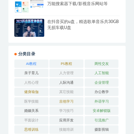
腾讯视频PC版v11.106.5546 去广告绿
化纯净版
安卓资源大师Plus v1.6.1/v1.9.9破解版
万能搜索器下载/影视音乐网站等
在抖音买的u盘，精选歌单音乐共30GB
无损车载U盘
分类目录
AI教程
PS教程
两性交友
亲子育儿
人力管理
人工智能
人性心理
人际沟通
企业管理
健身瑜伽
其它技能
办公教学
医学技能
吉他学习
外语学习