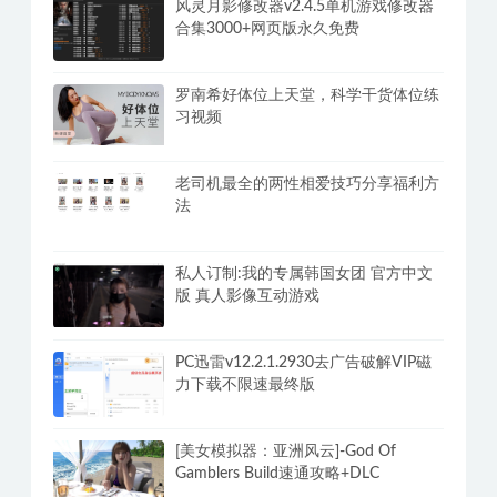
乐乐性感身材嫩模大尺度写真【珍品收
藏必备】女神独家超大合集(2)
风灵月影修改器v2.4.5单机游戏修改器
合集3000+网页版永久免费
罗南希好体位上天堂，科学干货体位练
习视频
老司机最全的两性相爱技巧分享福利方
法
私人订制:我的专属韩国女团 官方中文
版 真人影像互动游戏
PC迅雷v12.2.1.2930去广告破解VIP磁