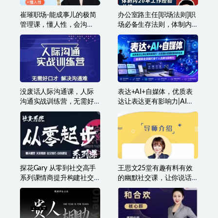
好成交
懂人性会说话
崔璀职场-能成事儿的极简
办公室路主任[职场法则]职
管理课，懂人性，会沟
场必备生存法则，体制内
通，能成事儿
20年工作经验总结
没废话人际沟通课，人际
表达+AI+自媒体，优质表
沟通实战训练营，无需好
达让表达更有影响力|AI实
口才解决沟通难问题（26
操从思路到落地的实战|自
节课）
媒体全流程打造个人品牌
与影响力