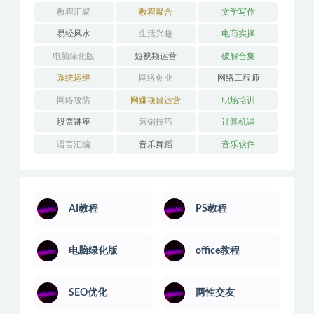
婚姻关系
学习技巧
安卓解锁版
平面设计
应用开发
引流推广
思维训练
技能培训
摄影剪辑
教程汇聚
教程聚合
文学写作
易经风水
生活兴趣
电商实操
电脑绿化版
短视频运营
破解合集
系统运维
网络创业
网络工程师
网络攻防
网赚项目运营
职场培训
股票讲座
营销技巧
计算机课
语言汇编
音乐舞蹈
音乐软件
AI教程
PS教程