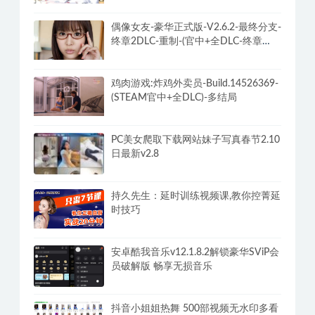
力下载不限速最终版
[美女模拟器：亚洲风云]-God Of
Gamblers Build速通攻略+DLC
偶像女友-豪华正式版-V2.6.2-最终分支-
终章2DLC-重制-(官中+全DLC-终章
DLC-分支DLC)-和女神谈恋爱-锁区
鸡肉游戏:炸鸡外卖员-Build.14526369-
(STEAM官中+全DLC)-多结局
PC美女爬取下载网站妹子写真春节2.10
日最新v2.8
持久先生：延时训练视频课,教你控菁延
时技巧