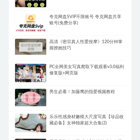
PanDownload学习网定制版
丁丁脱敏强化训练教程，方法选对延时
3倍
夸克网盘SVIP不限账号 夸克网盘共享
账号(免费分享)
高清《密宗真人性爱按摩》120分钟掌
握撩她技巧
PC全网美女写真爬取下载观看v3.0福利
修复版+网页版
男生必看！加藤鹰的指爱视频教程