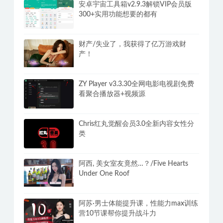
安卓单机游戏合集400G steam全解锁
版3000+游戏纯净手机畅玩
安卓宇宙工具箱v2.9.3解锁VIP会员版
300+实用功能想要的都有
财产/失业了，我获得了亿万游戏财
产！
ZY Player v3.3.30全网电影电视剧免费
看聚合播放器+视频源
Chris红丸觉醒会员3.0全新内容女性分
类
阿西, 美女室友竟然…？/Five Hearts