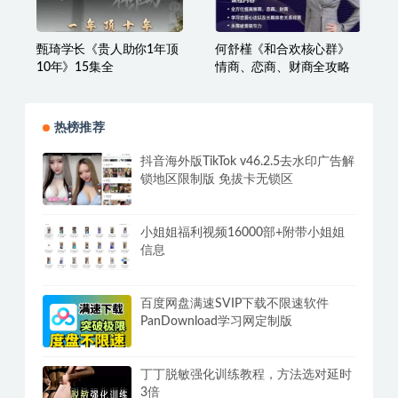
探花Gary 从零到社交高手
王思文25堂有趣有料有效
系列课情商提升构建社交
的幽默社交课，让你说话
体系
有魅力，社交更轻松
甄琦学长《贵人助你1年顶
何舒槿《和合欢核心群》
10年》15集全
情商、恋商、财商全攻略
热榜推荐
抖音海外版TikTok v46.2.5去水印广告解
锁地区限制版 免拔卡无锁区
小姐姐福利视频16000部+附带小姐姐
信息
百度网盘满速SVIP下载不限速软件