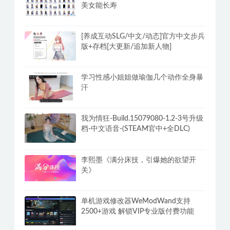
安卓酷我音乐v12.1.8.2解锁豪华SViP会
员破解版 畅享无损音乐
抖音小姐姐热舞 500部视频无水印多看
美女能长寿
[养成互动SLG/中文/动态]官方中文步兵
版+存档[大更新/追加新人物]
学习性感小姐姐做瑜伽几个动作全身暴
汗
我为情狂-Build.15079080-1.2-3号升级
档-中文语音-(STEAM官中+全DLC)
李熙墨《满分床技，引爆她的欲望开
关》