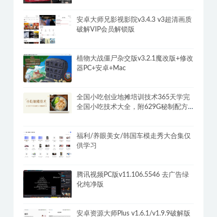
Under One Roof
阿苏·男士体能提升课，性能力max训练
营10节课帮你提升战斗力
安卓大师兄影视影院v3.4.3 v3超清画质
破解VIP会员解锁版
植物大战僵尸杂交版v3.2.1魔改版+修改
器PC+安卓+Mac
全国小吃创业地摊培训技术365天学完
全国小吃技术大全，附629G秘制配方
+摆摊秘籍
福利/养眼美女/韩国车模走秀大合集仅
供学习