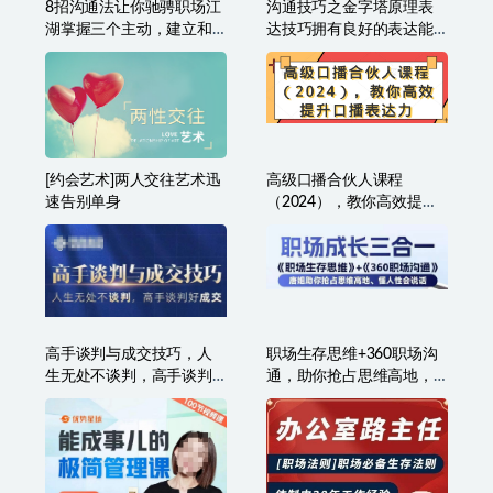
8招沟通法让你驰骋职场江
沟通技巧之金字塔原理表
湖掌握三个主动，建立和
达技巧拥有良好的表达能
谐人际关系
力
[约会艺术]两人交往艺术迅
高级口播合伙人课程
速告别单身
（2024），教你高效提升
口播表达力
高手谈判与成交技巧，人
职场生存思维+360职场沟
生无处不谈判，高手谈判
通，助你抢占思维高地，