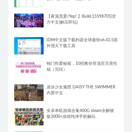
香草妹妹《真人x爱教学指南》十节课
程
PC洛雪音乐v2.12.2全网付费歌曲VIP无
损听 全网免VIP无损下载
【夜蒲觅爱/Yep! 】Build.15598705|官
方中文|解压即玩|
IDM中文版下载利器全球最快v6.43.5国
外强大下载工具
独门性爱秘籍，10招教你登顶至完美性
福（完结）
游泳少女黛西 DAISY THE SWIMMER
内置中文