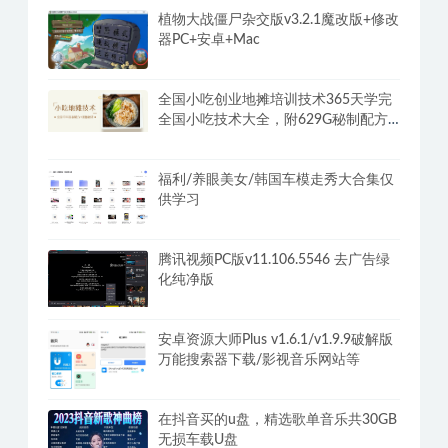
植物大战僵尸杂交版v3.2.1魔改版+修改
器PC+安卓+Mac
全国小吃创业地摊培训技术365天学完
全国小吃技术大全，附629G秘制配方
+摆摊秘籍
福利/养眼美女/韩国车模走秀大合集仅
供学习
腾讯视频PC版v11.106.5546 去广告绿
化纯净版
安卓资源大师Plus v1.6.1/v1.9.9破解版
万能搜索器下载/影视音乐网站等
在抖音买的u盘，精选歌单音乐共30GB
无损车载U盘