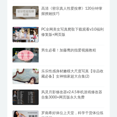
高清《密宗真人性爱按摩》120分钟掌
握撩她技巧
PC全网美女写真爬取下载观看v3.0福利
修复版+网页版
男生必看！加藤鹰的指爱视频教程
乐乐性感身材嫩模大尺度写真【珍品收
藏必备】女神独家超大合集(2)
风灵月影修改器v2.4.5单机游戏修改器
合集3000+网页版永久免费
罗南希好体位上天堂，科学干货体位练