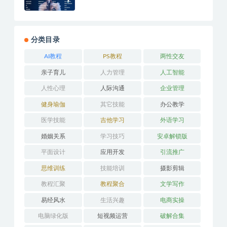
分类目录
AI教程
PS教程
两性交友
亲子育儿
人力管理
人工智能
人性心理
人际沟通
企业管理
健身瑜伽
其它技能
办公教学
医学技能
吉他学习
外语学习
婚姻关系
学习技巧
安卓解锁版
平面设计
应用开发
引流推广
思维训练
技能培训
摄影剪辑
教程汇聚
教程聚合
文学写作
易经风水
生活兴趣
电商实操
电脑绿化版
短视频运营
破解合集