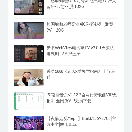
性感瑜伽老师4K高清课 包含老师-雅英-
智妍-云芝-云燕102G
韩国瑜伽老师高清4K课程视频（雅慧
9V）20G
安卓WebView电视家TV v3.0.1火狐版
电视剧TV直播盒子
香草妹妹《真人x爱教学指南》十节课
程
PC洛雪音乐v2.12.2全网付费歌曲VIP无
损听 全网免VIP无损下载
【夜蒲觅爱/Yep! 】Build.15598705|官
方中文|解压即玩|