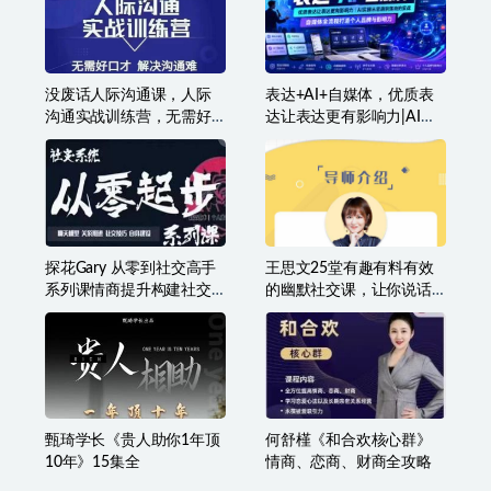
没废话人际沟通课，人际
表达+AI+自媒体，优质表
沟通实战训练营，无需好
达让表达更有影响力|AI实
口才解决沟通难问题（26
操从思路到落地的实战|自
节课）
媒体全流程打造个人品牌
与影响力
探花Gary 从零到社交高手
王思文25堂有趣有料有效
系列课情商提升构建社交
的幽默社交课，让你说话
体系
有魅力，社交更轻松
甄琦学长《贵人助你1年顶
何舒槿《和合欢核心群》
10年》15集全
情商、恋商、财商全攻略