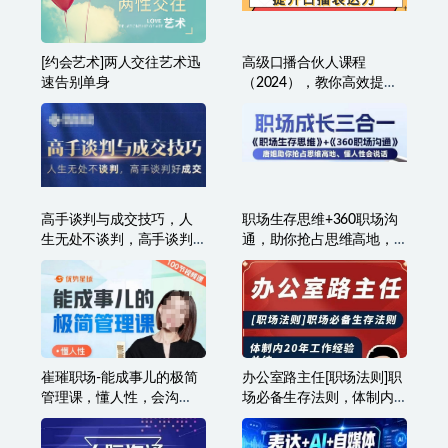
[约会艺术]两人交往艺术迅
高级口播合伙人课程
速告别单身
（2024），教你高效提升
口播表达力
高手谈判与成交技巧，人
职场生存思维+360职场沟
生无处不谈判，高手谈判
通，助你抢占思维高地，
好成交
懂人性会说话
崔璀职场-能成事儿的极简
办公室路主任[职场法则]职
管理课，懂人性，会沟
场必备生存法则，体制内
通，能成事儿
20年工作经验总结