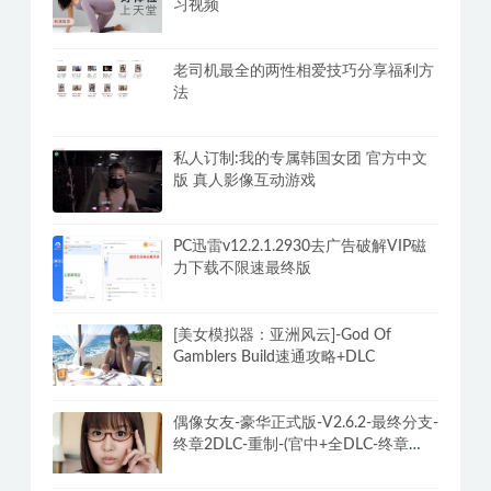
习视频
老司机最全的两性相爱技巧分享福利方
法
私人订制:我的专属韩国女团 官方中文
版 真人影像互动游戏
PC迅雷v12.2.1.2930去广告破解VIP磁
力下载不限速最终版
[美女模拟器：亚洲风云]-God Of
Gamblers Build速通攻略+DLC
偶像女友-豪华正式版-V2.6.2-最终分支-
终章2DLC-重制-(官中+全DLC-终章
DLC-分支DLC)-和女神谈恋爱-锁区