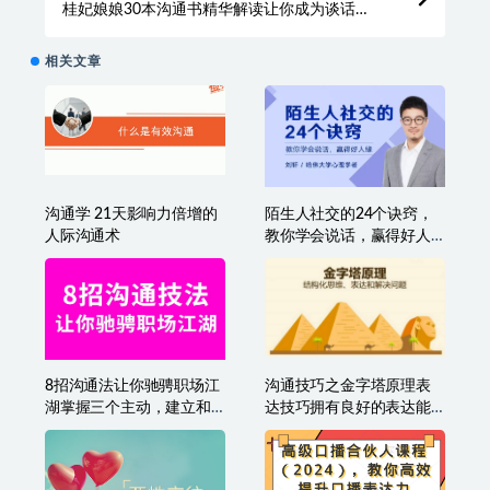
桂妃娘娘30本沟通书精华解读让你成为谈话高
手，跟谁都能聊得来
相关文章
沟通学 21天影响力倍增的
陌生人社交的24个诀窍，
人际沟通术
教你学会说话，赢得好人
缘
8招沟通法让你驰骋职场江
沟通技巧之金字塔原理表
湖掌握三个主动，建立和
达技巧拥有良好的表达能
谐人际关系
力