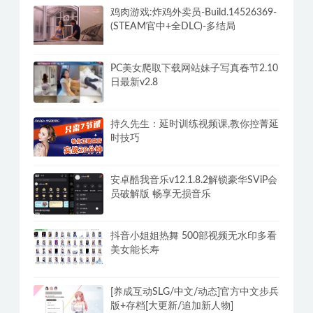
鸡肉游戏:炸鸡外卖员-Build.14526369-
(STEAM官中+全DLC)-多结局
PC美女爬取下载网站妹子写真春节2.10
日最新v2.8
持久先生：延时训练视频课,教你控菁延
时技巧
安卓酷我音乐v12.1.8.2解锁豪华SViP会
员破解版 畅享无损音乐
抖音小姐姐热舞 500部视频无水印多看
美女能长寿
[养成互动SLG/中文/动态]官方中文步兵
版+存档[大更新/追加新人物]