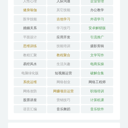
人性心理
人际沟通
企业管理
健身瑜伽
其它技能
办公教学
医学技能
吉他学习
外语学习
婚姻关系
学习技巧
安卓解锁版
平面设计
应用开发
引流推广
思维训练
技能培训
摄影剪辑
教程汇聚
教程聚合
文学写作
易经风水
生活兴趣
电商实操
电脑绿化版
短视频运营
破解合集
系统运维
网络创业
网络工程师
网络攻防
网赚项目运营
职场培训
股票讲座
营销技巧
计算机课
语言汇编
音乐舞蹈
音乐软件