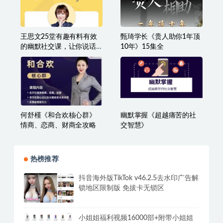
王思文25堂有趣有料有效
甄琦学长《贵人助你1年顶
的幽默社交课，让你说话
10年》15集全
有魅力，社交更轻松
何舒槿《和合欢核心群》
幽默掌握《超越痛苦的社
情商、恋商、财商全攻略
交智慧》
热榜推荐
抖音海外版TikTok v46.2.5去水印广告解
锁地区限制版 免拔卡无锁区
小姐姐福利视频16000部+附带小姐姐