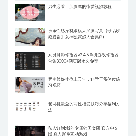
男生必看！加藤鹰的指爱视频教程
乐乐性感身材嫩模大尺度写真【珍品收
藏必备】女神独家超大合集(2)
风灵月影修改器v2.4.5单机游戏修改器
合集3000+网页版永久免费
罗南希好体位上天堂，科学干货体位练
习视频
老司机最全的两性相爱技巧分享福利方
法
私人订制:我的专属韩国女团 官方中文
版 真人影像互动游戏