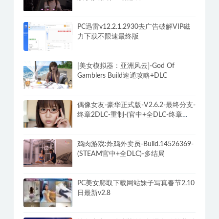
PC迅雷v12.2.1.2930去广告破解VIP磁
力下载不限速最终版
[美女模拟器：亚洲风云]-God Of
Gamblers Build速通攻略+DLC
偶像女友-豪华正式版-V2.6.2-最终分支-
终章2DLC-重制-(官中+全DLC-终章
DLC-分支DLC)-和女神谈恋爱-锁区
鸡肉游戏:炸鸡外卖员-Build.14526369-
(STEAM官中+全DLC)-多结局
PC美女爬取下载网站妹子写真春节2.10
日最新v2.8