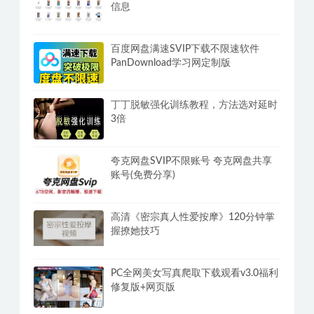
信息
百度网盘满速SVIP下载不限速软件
PanDownload学习网定制版
丁丁脱敏强化训练教程，方法选对延时
3倍
夸克网盘SVIP不限账号 夸克网盘共享
账号(免费分享)
高清《密宗真人性爱按摩》120分钟掌
握撩她技巧
PC全网美女写真爬取下载观看v3.0福利
修复版+网页版