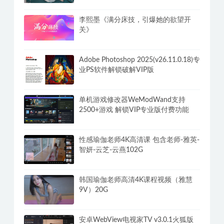
李熙墨《满分床技，引爆她的欲望开
关》
Adobe Photoshop 2025(v26.11.0.18)专
业PS软件解锁破解VIP版
单机游戏修改器WeModWand支持
2500+游戏 解锁VIP专业版付费功能
性感瑜伽老师4K高清课 包含老师-雅英-
智妍-云芝-云燕102G
韩国瑜伽老师高清4K课程视频（雅慧
9V）20G
安卓WebView电视家TV v3.0.1火狐版