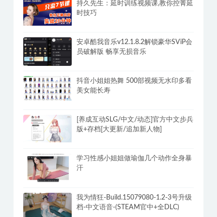
持久先生：延时训练视频课,教你控菁延
时技巧
安卓酷我音乐v12.1.8.2解锁豪华SViP会
员破解版 畅享无损音乐
抖音小姐姐热舞 500部视频无水印多看
美女能长寿
[养成互动SLG/中文/动态]官方中文步兵
版+存档[大更新/追加新人物]
学习性感小姐姐做瑜伽几个动作全身暴
汗
我为情狂-Build.15079080-1.2-3号升级
档-中文语音-(STEAM官中+全DLC)