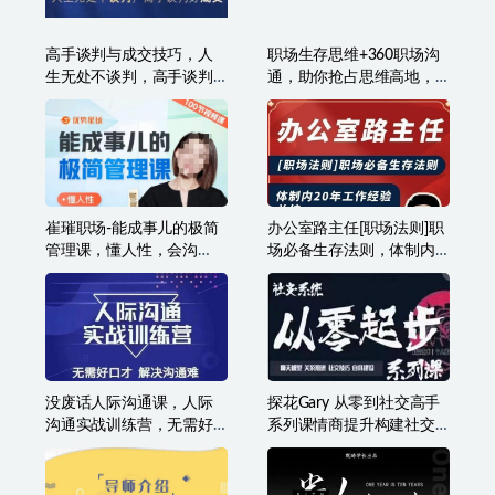
高手谈判与成交技巧，人
职场生存思维+360职场沟
生无处不谈判，高手谈判
通，助你抢占思维高地，
好成交
懂人性会说话
崔璀职场-能成事儿的极简
办公室路主任[职场法则]职
管理课，懂人性，会沟
场必备生存法则，体制内
通，能成事儿
20年工作经验总结
没废话人际沟通课，人际
探花Gary 从零到社交高手
沟通实战训练营，无需好
系列课情商提升构建社交
口才解决沟通难问题（26
体系
节课）