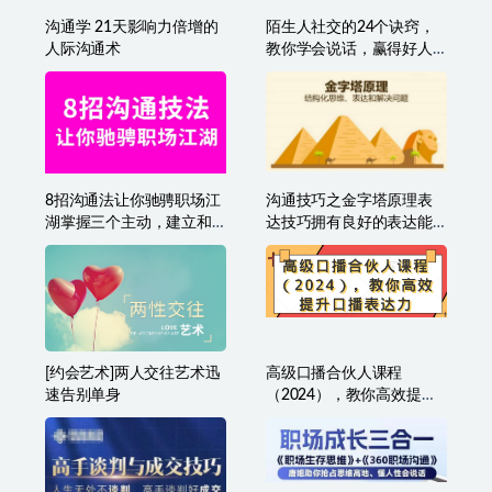
沟通学 21天影响力倍增的
陌生人社交的24个诀窍，
人际沟通术
教你学会说话，赢得好人
缘
8招沟通法让你驰骋职场江
沟通技巧之金字塔原理表
湖掌握三个主动，建立和
达技巧拥有良好的表达能
谐人际关系
力
[约会艺术]两人交往艺术迅
高级口播合伙人课程
速告别单身
（2024），教你高效提升
口播表达力