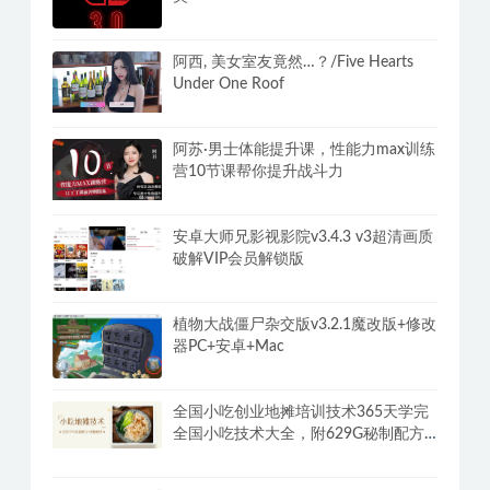
阿西, 美女室友竟然…？/Five Hearts
Under One Roof
阿苏·男士体能提升课，性能力max训练
营10节课帮你提升战斗力
安卓大师兄影视影院v3.4.3 v3超清画质
破解VIP会员解锁版
植物大战僵尸杂交版v3.2.1魔改版+修改
器PC+安卓+Mac
全国小吃创业地摊培训技术365天学完
全国小吃技术大全，附629G秘制配方
+摆摊秘籍