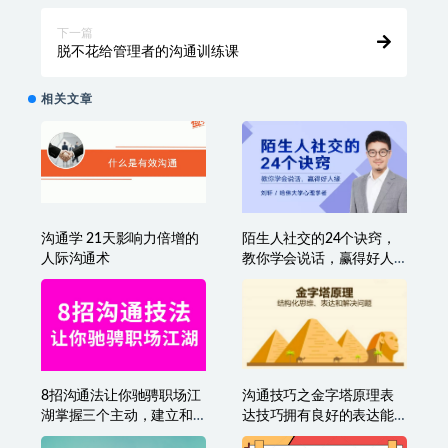
下一篇
脱不花给管理者的沟通训练课
相关文章
沟通学 21天影响力倍增的
陌生人社交的24个诀窍，
人际沟通术
教你学会说话，赢得好人
缘
8招沟通法让你驰骋职场江
沟通技巧之金字塔原理表
湖掌握三个主动，建立和
达技巧拥有良好的表达能
谐人际关系
力