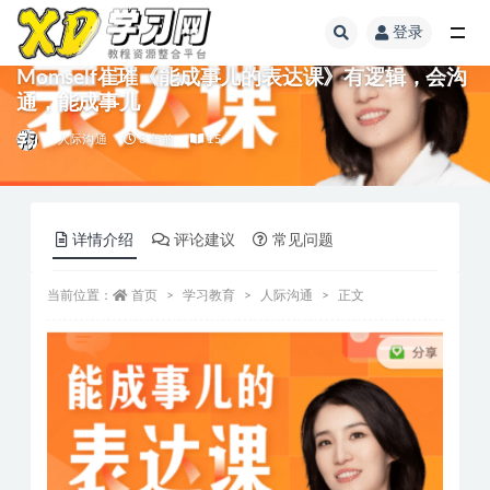
登录
Momself崔璀《能成事儿的表达课》有逻辑，会沟
通，能成事儿
人际沟通
3 年前
15
详情介绍
评论建议
常见问题
当前位置：
首页
学习教育
人际沟通
正文