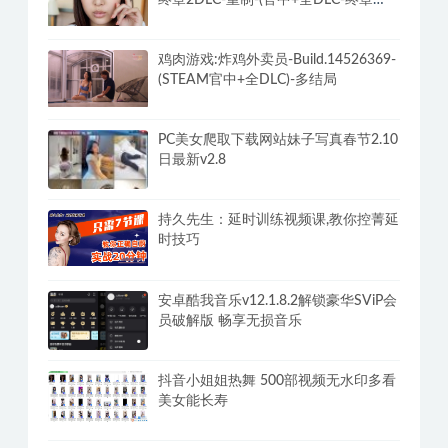
终章2DLC-重制-(官中+全DLC-终章
DLC-分支DLC)-和女神谈恋爱-锁区
鸡肉游戏:炸鸡外卖员-Build.14526369-
(STEAM官中+全DLC)-多结局
PC美女爬取下载网站妹子写真春节2.10
日最新v2.8
持久先生：延时训练视频课,教你控菁延
时技巧
安卓酷我音乐v12.1.8.2解锁豪华SViP会
员破解版 畅享无损音乐
抖音小姐姐热舞 500部视频无水印多看
美女能长寿