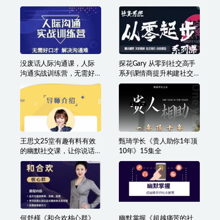
通，能成事儿
20年工作经验总结
没废话人际沟通课，人际
探花Gary 从零到社交高手
沟通实战训练营，无需好
系列课情商提升构建社交
口才解决沟通难问题（26
体系
节课）
王思文25堂有趣有料有效
甄琦学长《贵人助你1年顶
的幽默社交课，让你说话
10年》15集全
有魅力，社交更轻松
何舒槿《和合欢核心群》
幽默掌握《超越痛苦的社