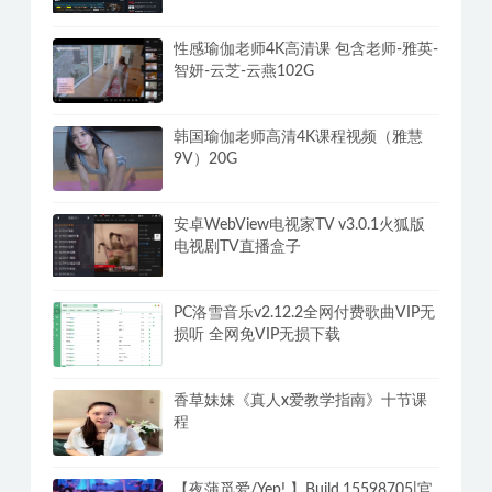
性感瑜伽老师4K高清课 包含老师-雅英-
智妍-云芝-云燕102G
韩国瑜伽老师高清4K课程视频（雅慧
9V）20G
安卓WebView电视家TV v3.0.1火狐版
电视剧TV直播盒子
PC洛雪音乐v2.12.2全网付费歌曲VIP无
损听 全网免VIP无损下载
香草妹妹《真人x爱教学指南》十节课
程
【夜蒲觅爱/Yep! 】Build.15598705|官