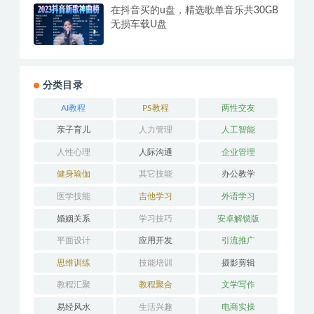
在抖音买的u盘，精选歌单音乐共30GB
无损车载U盘
分类目录
AI教程
PS教程
两性交友
亲子育儿
人力管理
人工智能
人性心理
人际沟通
企业管理
健身瑜伽
其它技能
办公教学
医学技能
吉他学习
外语学习
婚姻关系
学习技巧
安卓解锁版
平面设计
应用开发
引流推广
思维训练
技能培训
摄影剪辑
教程汇聚
教程聚合
文学写作
易经风水
生活兴趣
电商实操