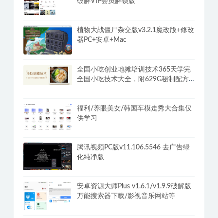
破解VIP会员解锁版
植物大战僵尸杂交版v3.2.1魔改版+修改
器PC+安卓+Mac
全国小吃创业地摊培训技术365天学完
全国小吃技术大全，附629G秘制配方
+摆摊秘籍
福利/养眼美女/韩国车模走秀大合集仅
供学习
腾讯视频PC版v11.106.5546 去广告绿
化纯净版
安卓资源大师Plus v1.6.1/v1.9.9破解版
万能搜索器下载/影视音乐网站等