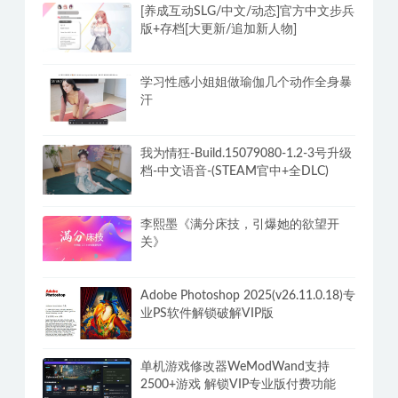
[养成互动SLG/中文/动态]官方中文步兵
版+存档[大更新/追加新人物]
学习性感小姐姐做瑜伽几个动作全身暴
汗
我为情狂-Build.15079080-1.2-3号升级
档-中文语音-(STEAM官中+全DLC)
李熙墨《满分床技，引爆她的欲望开
关》
Adobe Photoshop 2025(v26.11.0.18)专
业PS软件解锁破解VIP版
单机游戏修改器WeModWand支持
2500+游戏 解锁VIP专业版付费功能