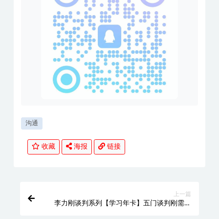
沟通
收藏
海报
链接
上一篇
李力刚谈判系列【学习年卡】五门谈判刚需课
程