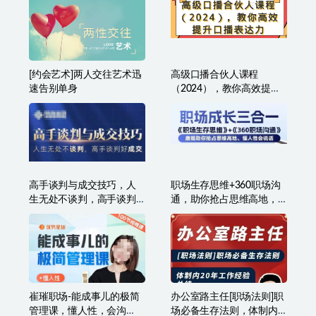
[约会艺术]两人交往艺术迅
高级口播合伙人课程
速告别单身
（2024），教你高效提升
口播表达力
高手谈判与成交技巧，人
职场生存思维+360职场沟
生无处不谈判，高手谈判
通，助你抢占思维高地，
好成交
懂人性会说话
崔璀职场-能成事儿的极简
办公室路主任[职场法则]职
管理课，懂人性，会沟
场必备生存法则，体制内