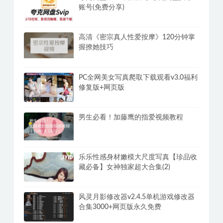
账号(免费分享)
高清《密宗真人性爱按摩》120分钟掌
握撩她技巧
PC全网美女写真爬取下载观看v3.0福利
修复版+网页版
男生必看！加藤鹰的指爱视频教程
乐乐性感身材嫩模大尺度写真【珍品收
藏必备】女神独家超大合集(2)
风灵月影修改器v2.4.5单机游戏修改器
合集3000+网页版永久免费