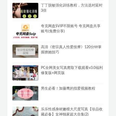
丁丁脱敏强化训练教程，方法选对延时
3倍
夸克网盘SVIP不限账号 夸克网盘共享
账号(免费分享)
高清《密宗真人性爱按摩》120分钟掌
握撩她技巧
PC全网美女写真爬取下载观看v3.0福利
修复版+网页版
男生必看！加藤鹰的指爱视频教程
乐乐性感身材嫩模大尺度写真【珍品收
藏必备】女神独家超大合集(2)