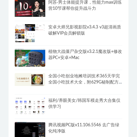
阿苏·男士体能提升课，性能力max训练
营10节课帮你提升战斗力
安卓大师兄影视影院v3.4.3 v3超清画质
破解VIP会员解锁版
植物大战僵尸杂交版v3.2.1魔改版+修改
器PC+安卓+Mac
全国小吃创业地摊培训技术365天学完
全国小吃技术大全，附629G秘制配方
+摆摊秘籍
福利/养眼美女/韩国车模走秀大合集仅
供学习
腾讯视频PC版v11.106.5546 去广告绿
化纯净版