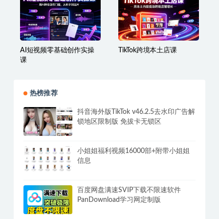
+提示词素材+镜头剪辑，
直播间流量拉升全链路落
全套爆款漫剧落地实战课
地
AI短视频零基础创作实操
TikTok跨境本土店课
课
热榜推荐
抖音海外版TikTok v46.2.5去水印广告解
锁地区限制版 免拔卡无锁区
小姐姐福利视频16000部+附带小姐姐
信息
百度网盘满速SVIP下载不限速软件
PanDownload学习网定制版