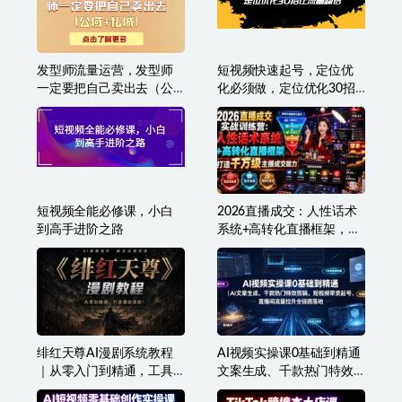
发型师流量运营，发型师
短视频快速起号，定位优
一定要把自己卖出去（公
化必须做，定位优化30招
域+私城）
让流量翻倍
短视频全能必修课，小白
2026直播成交：人性话术
到高手进阶之路
系统+高转化直播框架，打
造千万级主播成交能力
绯红天尊AI漫剧系统教程
AI视频实操课0基础到精通
｜从零入门到精通，工具
文案生成、千款热门特效
运用+剧本创作+爆款逻辑
剪辑、短视频带货起号、