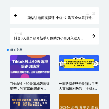
上一篇
柒柒讲电商实操课·小红书+淘宝全体系打造课
程，流程超详细拆解分析设计
下一篇
抖音3天暴力起号新手可做助力小白月入过万
【揭秘】
相关文章
Tiktok线上60天落地陪跑训
外面收费699元最新快手无
练营，独家赋能陪跑方
人直播播剧教程（手机+电
案，全新运营技巧干货
脑），长期稳定，简单易
学