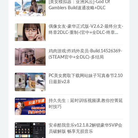
[美女模拟器：亚洲风云]-God Of
Gamblers Build速通攻略+DLC
偶像女友-豪华正式版-V2.6.2-最终分支-
终章2DLC-重制-(官中+全DLC-终章
DLC-分支DLC)-和女神谈恋爱-锁区
鸡肉游戏:炸鸡外卖员-Build.14526369-
(STEAM官中+全DLC)-多结局
PC美女爬取下载网站妹子写真春节2.10
日最新v2.8
持久先生：延时训练视频课,教你控菁延
时技巧
安卓酷我音乐v12.1.8.2解锁豪华SViP会
员破解版 畅享无损音乐