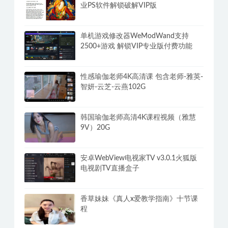
业PS软件解锁破解VIP版
单机游戏修改器WeModWand支持
2500+游戏 解锁VIP专业版付费功能
性感瑜伽老师4K高清课 包含老师-雅英-
智妍-云芝-云燕102G
韩国瑜伽老师高清4K课程视频（雅慧
9V）20G
安卓WebView电视家TV v3.0.1火狐版
电视剧TV直播盒子
香草妹妹《真人x爱教学指南》十节课
程