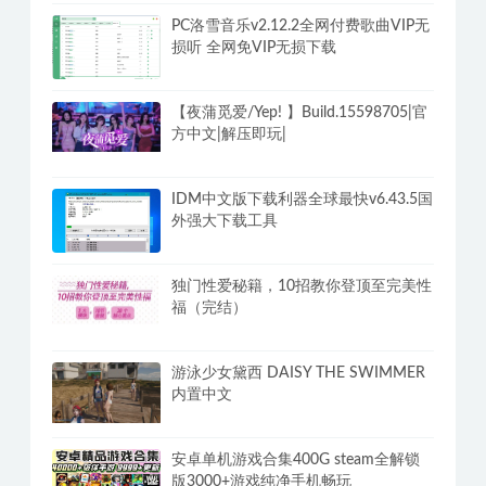
PC洛雪音乐v2.12.2全网付费歌曲VIP无
损听 全网免VIP无损下载
【夜蒲觅爱/Yep! 】Build.15598705|官
方中文|解压即玩|
IDM中文版下载利器全球最快v6.43.5国
外强大下载工具
独门性爱秘籍，10招教你登顶至完美性
福（完结）
游泳少女黛西 DAISY THE SWIMMER
内置中文
安卓单机游戏合集400G steam全解锁
版3000+游戏纯净手机畅玩