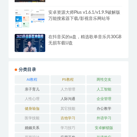
安卓资源大师Plus v1.6.1/v1.9.9破解版
万能搜索器下载/影视音乐网站等
在抖音买的u盘，精选歌单音乐共30GB
无损车载U盘
分类目录
AI教程
PS教程
两性交友
亲子育儿
人力管理
人工智能
人性心理
人际沟通
企业管理
健身瑜伽
其它技能
办公教学
医学技能
吉他学习
外语学习
婚姻关系
学习技巧
安卓解锁版