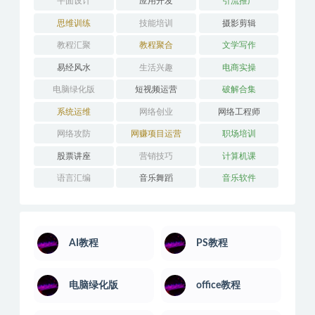
平面设计
应用开发
引流推广
思维训练
技能培训
摄影剪辑
教程汇聚
教程聚合
文学写作
易经风水
生活兴趣
电商实操
电脑绿化版
短视频运营
破解合集
系统运维
网络创业
网络工程师
网络攻防
网赚项目运营
职场培训
股票讲座
营销技巧
计算机课
语言汇编
音乐舞蹈
音乐软件
AI教程
PS教程
电脑绿化版
office教程