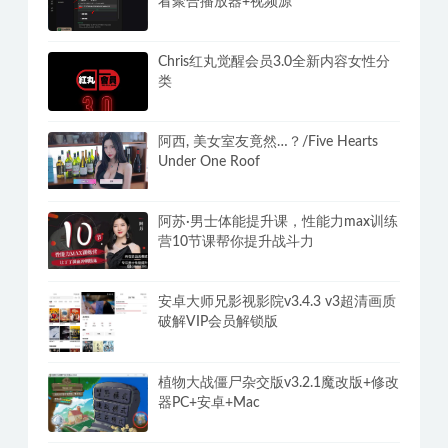
看聚合播放器+视频源
Chris红丸觉醒会员3.0全新内容女性分
类
阿西, 美女室友竟然…？/Five Hearts
Under One Roof
阿苏·男士体能提升课，性能力max训练
营10节课帮你提升战斗力
安卓大师兄影视影院v3.4.3 v3超清画质
破解VIP会员解锁版
植物大战僵尸杂交版v3.2.1魔改版+修改
器PC+安卓+Mac