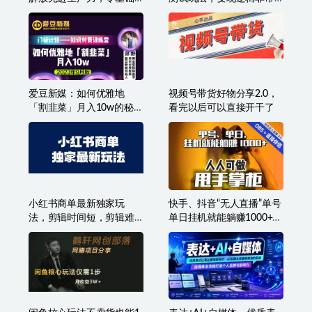
也能设计变现
很简单
爱豆新媒：如何优雅地
视频号带货好物分享2.0，
「割韭菜」月入10w的秘诀
看完以后可以直接开干了
（2023年9月版）
小红书商单最新独家玩
快手、抖音“无人直播”单号
法，剪辑时间短，剪辑难
单日挂机就能躺赚1000+，
度低，能批量做号
这次我就把这当“甩手掌柜”
的秘密教给你，人人可
做！