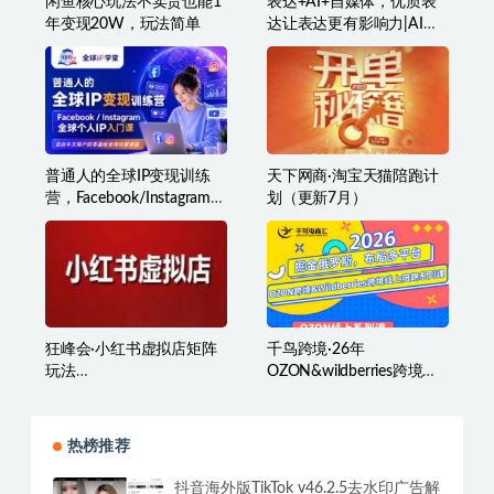
闲鱼核心玩法不卖货也能1
表达+AI+自媒体，优质表
年变现20W，玩法简单
达让表达更有影响力|AI实
操从思路到落地的实战|自
媒体全流程打造个人品牌
与影响力
普通人的全球IP变现训练
天下网商·淘宝天猫陪跑计
营，Facebook/Instagram全
划（更新7月）
球个人IP入门课，零基础全
球社媒课程
狂峰会·小红书虚拟店矩阵
千鸟跨境·26年
玩法
OZON&wildberries跨境店
（1.0+2.0+3.0+4.0+5.0）
线上陪跑训练营（更新）
热榜推荐
抖音海外版TikTok v46.2.5去水印广告解