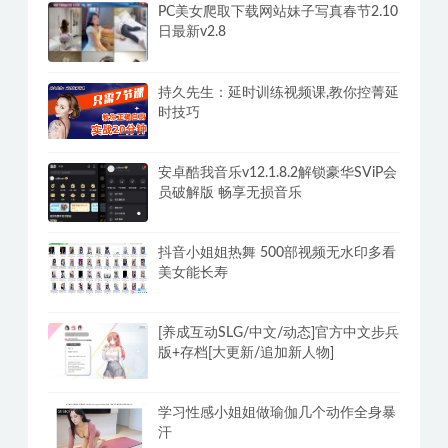
PC美女爬取下载网站妹子写真春节2.10
日最新v2.8
持久先生：延时训练视频课,教你控菁延
时技巧
安卓酷我音乐v12.1.8.2解锁豪华SViP会
员破解版 畅享无损音乐
抖音小姐姐热舞 500部视频无水印多看
美女能长寿
[养成互动SLG/中文/动态]官方中文步兵
版+存档[大更新/追加新人物]
学习性感小姐姐做瑜伽几个动作全身暴
汗