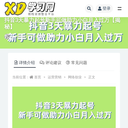
登录
抖音3天暴力起号新手可做助力小白月入过万【揭
秘】
网络创业
3 年前
15
详情介绍
评论建议
常见问题
当前位置：
首页
运营营销
网络创业
正文