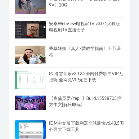
9V）20G
安卓WebView电视家TV v3.0.1火狐版
电视剧TV直播盒子
香草妹妹《真人x爱教学指南》十节课
程
PC洛雪音乐v2.12.2全网付费歌曲VIP无
损听 全网免VIP无损下载
【夜蒲觅爱/Yep! 】Build.15598705|官
方中文|解压即玩|
IDM中文版下载利器全球最快v6.43.5国
外强大下载工具