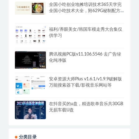
全国小吃创业地摊培训技术365天学完
全国小吃技术大全，附629G秘制配方
+摆摊秘籍
福利/养眼美女/韩国车模走秀大合集仅
供学习
腾讯视频PC版v11.106.5546 去广告绿
化纯净版
安卓资源大师Plus v1.6.1/v1.9.9破解版
万能搜索器下载/影视音乐网站等
在抖音买的u盘，精选歌单音乐共30GB
无损车载U盘
分类目录