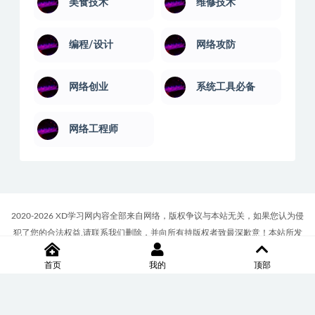
美食技术
维修技术
编程/设计
网络攻防
网络创业
系统工具必备
网络工程师
2020-2026 XD学习网内容全部来自网络，版权争议与本站无关，如果您认为侵
犯了您的合法权益,请联系我们删除，并向所有持版权者致最深歉意！本站所发
布的一切学习教程、软件等资料仅限用于学习体验和研究目的；请自觉下载后
首页
我的
顶部
24小时内删除，如果您喜欢该资料，请支持正版！商务合作或版权联系邮箱
∶7512117@qq.com