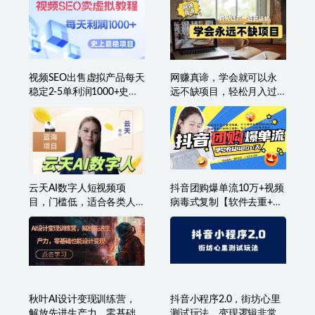
视频SEO出售虚拟产品每天
网赚真谛，学会就可以永
稳定2-5单利润1000+史上
远不缺项目，轻松月入过
最稳定私域变现项目
万，提高小白认知！
云天AI数字人短视频项
抖音团购爆单流10万+视频
目，门槛低，适合各类人
病毒式复制【软件去重+详
群
细教程】
秋叶AI设计变现训练营，
抖音小程序2.0，街坊心里
解放先进生产力，零基础
测试玩法，变现逻辑非常