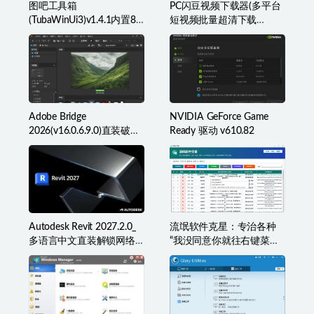
图吧工具箱
PC闪豆视频下载器(多平台
(TubaWinUi3)v1.4.1内置82
短视频批量超清下载
款检测工具便携版
器)v2026.07.29
Adobe Bridge
NVIDIA GeForce Game
2026(v16.0.6.9.0)直装破解
Ready 驱动 v610.82
版(简称BR2026)
Autodesk Revit 2027.2.0_
流氓软件克星：专治各种
多语言中文直装解锁网络
“我没同意你就往右键菜单
许可版
里塞东西”