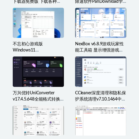
下载器免费版 下载各种类
限速软件PanDownload学
型音乐
习网定制版
不忘初心游戏版
NexBox v6.8.9游戏玩家性
Windows11
能工具箱 显示增强游戏辅
v25H2(26200.8973)无更新
助准星叠加、监控等
[精简系统美化版]
万兴优转UniConverter
CCleaner深度清理和隐私保
v17.4.5.648全能格式转换
护系统清理v7.10.1464中文
工具箱破解版
破解版