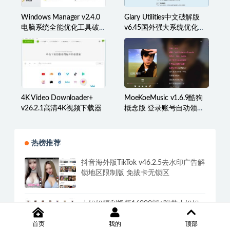
Windows Manager v2.4.0
Glary Utilities中文破解版
电脑系统全能优化工具破
v6.45国外强大系统优化百
解版
宝箱
4K Video Downloader+
MoeKoeMusic v1.6.9酷狗
v26.2.1高清4K视频下载器
概念版 登录账号自动领取
VIP
热榜推荐
抖音海外版TikTok v46.2.5去水印广告解
锁地区限制版 免拔卡无锁区
小姐姐福利视频16000部+附带小姐姐
信息
首页
我的
顶部