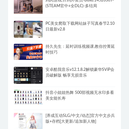
鸡肉游戏:炸鸡外卖员-Build.14526369-
(STEAM官中+全DLC)-多结局
PC美女爬取下载网站妹子写真春节2.10
日最新v2.8
持久先生：延时训练视频课,教你控菁延
时技巧
安卓酷我音乐v12.1.8.2解锁豪华SViP会
员破解版 畅享无损音乐
抖音小姐姐热舞 500部视频无水印多看
美女能长寿
[养成互动SLG/中文/动态]官方中文步兵
版+存档[大更新/追加新人物]