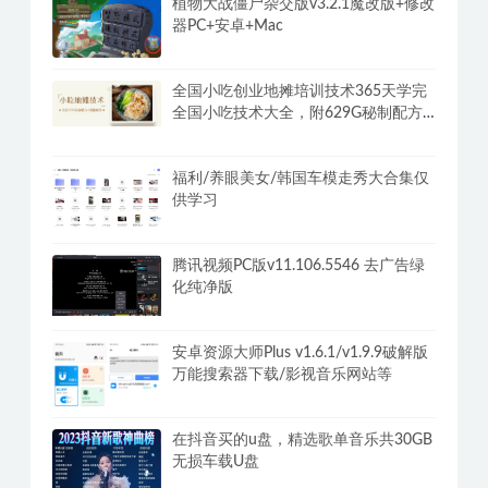
植物大战僵尸杂交版v3.2.1魔改版+修改
器PC+安卓+Mac
全国小吃创业地摊培训技术365天学完
全国小吃技术大全，附629G秘制配方
+摆摊秘籍
福利/养眼美女/韩国车模走秀大合集仅
供学习
腾讯视频PC版v11.106.5546 去广告绿
化纯净版
安卓资源大师Plus v1.6.1/v1.9.9破解版
万能搜索器下载/影视音乐网站等
在抖音买的u盘，精选歌单音乐共30GB
无损车载U盘