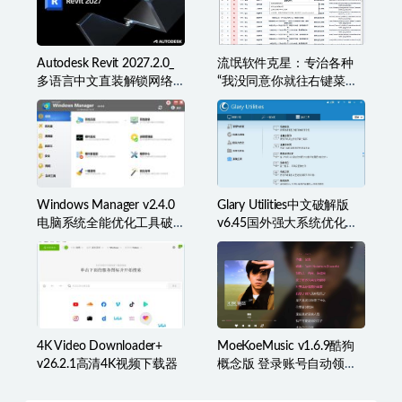
Autodesk Revit 2027.2.0_
流氓软件克星：专治各种
多语言中文直装解锁网络
“我没同意你就往右键菜单
许可版
里塞东西”
Windows Manager v2.4.0
Glary Utilities中文破解版
电脑系统全能优化工具破
v6.45国外强大系统优化百
解版
宝箱
4K Video Downloader+
MoeKoeMusic v1.6.9酷狗
v26.2.1高清4K视频下载器
概念版 登录账号自动领取
VIP