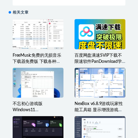
能版
相关文章
FreeMusic免费的无损音乐
百度网盘满速SVIP下载不
下载器免费版 下载各种类
限速软件PanDownload学
型音乐
习网定制版
不忘初心游戏版
NexBox v6.8.9游戏玩家性
Windows11
能工具箱 显示增强游戏辅
v25H2(26200.8973)无更新
助准星叠加、监控等
[精简系统美化版]