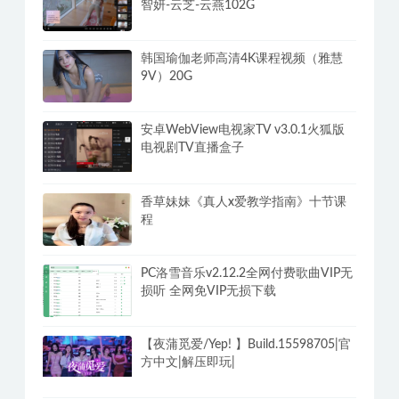
智妍-云芝-云燕102G
韩国瑜伽老师高清4K课程视频（雅慧
9V）20G
安卓WebView电视家TV v3.0.1火狐版
电视剧TV直播盒子
香草妹妹《真人x爱教学指南》十节课
程
PC洛雪音乐v2.12.2全网付费歌曲VIP无
损听 全网免VIP无损下载
【夜蒲觅爱/Yep! 】Build.15598705|官
方中文|解压即玩|