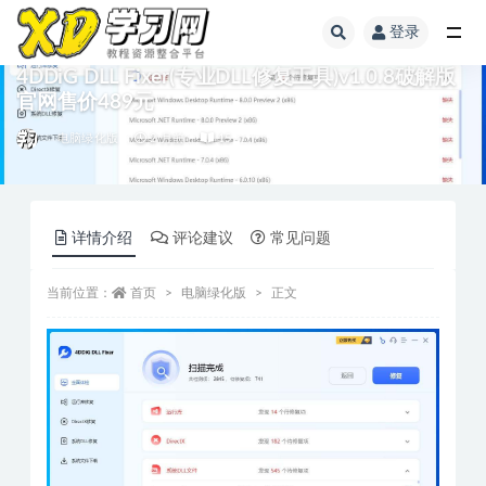
登录
4DDiG DLL Fixer(专业DLL修复工具)v1.0.8破解版
官网售价489元
电脑绿化版
2 月前
15
详情介绍
评论建议
常见问题
当前位置：
首页
电脑绿化版
正文