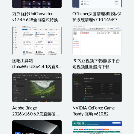
万兴优转UniConverter
CCleaner深度清理和隐私保
v17.4.5.648全能格式转换
护系统清理v7.10.1464中文
工具箱破解版
破解版
图吧工具箱
PC闪豆视频下载器(多平台
(TubaWinUi3)v1.4.1内置82
短视频批量超清下载
款检测工具便携版
器)v2026.07.29
Adobe Bridge
NVIDIA GeForce Game
2026(v16.0.6.9.0)直装破解
Ready 驱动 v610.82
版(简称BR2026)