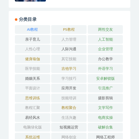
分类目录
AI教程
PS教程
两性交友
亲子育儿
人力管理
人工智能
人性心理
人际沟通
企业管理
健身瑜伽
其它技能
办公教学
医学技能
吉他学习
外语学习
婚姻关系
学习技巧
安卓解锁版
平面设计
应用开发
引流推广
思维训练
技能培训
摄影剪辑
教程汇聚
教程聚合
文学写作
易经风水
生活兴趣
电商实操
电脑绿化版
短视频运营
破解合集
系统运维
网络创业
网络工程师