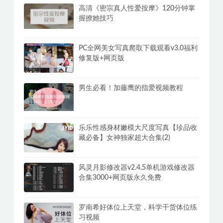
高清《密宗真人性爱按摩》120分钟掌
握撩她技巧
PC全网美女写真爬取下载观看v3.0福利
修复版+网页版
男生必看！加藤鹰的指爱视频教程
乐乐性感身材嫩模大尺度写真【珍品收
藏必备】女神独家超大合集(2)
风灵月影修改器v2.4.5单机游戏修改器
合集3000+网页版永久免费
罗南希好体位上天堂，科学干货体位练
习视频