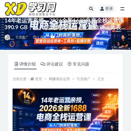
登录
14年老运营亲授，2026全新1688电商全栈运营课
390.9 GB，从入门到高阶落地，配套自动运营表
+工具包+直播诊断等
引流推广
1 月前
15
详情介绍
评论建议
常见问题
当前位置：
首页
网赚项目运营
引流推广
正文