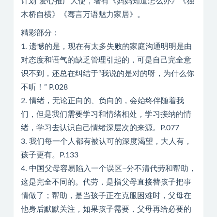
计划”爱心推广大使，著有《妈妈知道怎么办》《独
木桥自横》《骞言万语魅力家居》。
精彩部分：
1. 遗憾的是，现在有太多失败的家庭沟通明明是由
对态度和语气的缺乏管理引起的，可是自己完全意
识不到，还总在纠结于“我说的是对的呀，为什么你
不听！” P.028
2. 情绪，无论正向的、负向的，会始终伴随着我
们，但是我们需要学习和情绪相处，学习接纳的情
绪，学习去认识自己情绪深层次的来源。P.077
3. 我们每一个人都有被认可的深度渴望，大人有，
孩子更有。P.133
4. 中国父母容易陷入一个误区–分不清代劳和帮助，
这是完全不同的。代劳，是指父母直接替孩子把事
情做了；帮助，是当孩子正在克服困难时，父母在
他身后默默关注，如果孩子需要，父母再给必要的