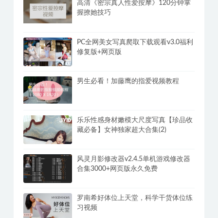
夸克网盘SVIP不限账号 夸克网盘共享
账号(免费分享)
高清《密宗真人性爱按摩》120分钟掌
握撩她技巧
PC全网美女写真爬取下载观看v3.0福利
修复版+网页版
男生必看！加藤鹰的指爱视频教程
乐乐性感身材嫩模大尺度写真【珍品收
藏必备】女神独家超大合集(2)
风灵月影修改器v2.4.5单机游戏修改器