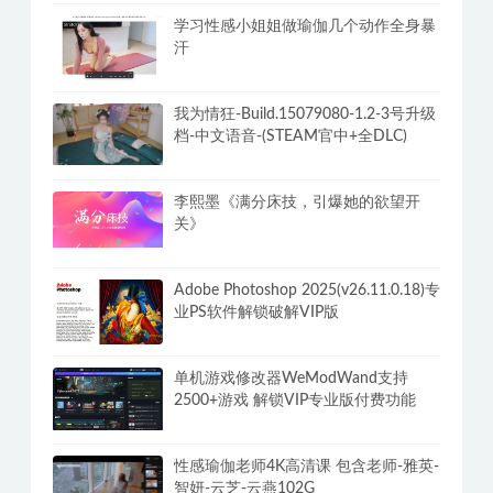
[养成互动SLG/中文/动态]官方中文步兵
版+存档[大更新/追加新人物]
学习性感小姐姐做瑜伽几个动作全身暴
汗
我为情狂-Build.15079080-1.2-3号升级
档-中文语音-(STEAM官中+全DLC)
李熙墨《满分床技，引爆她的欲望开
关》
Adobe Photoshop 2025(v26.11.0.18)专
业PS软件解锁破解VIP版