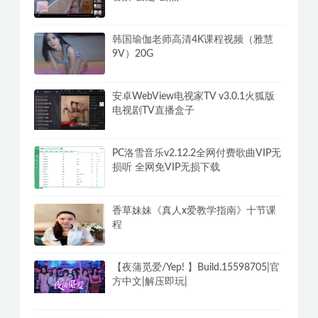
单机游戏修改器WeModWand支持
2500+游戏 解锁VIP专业版付费功能
性感瑜伽老师4K高清课 包含老师-雅英-
智妍-云芝-云燕102G
韩国瑜伽老师高清4K课程视频（雅慧
9V）20G
安卓WebView电视家TV v3.0.1火狐版
电视剧TV直播盒子
PC洛雪音乐v2.12.2全网付费歌曲VIP无
损听 全网免VIP无损下载
香草妹妹《真人x爱教学指南》十节课
程