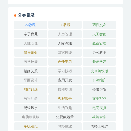
在抖音买的u盘，精选歌单音乐共30GB
无损车载U盘
分类目录
AI教程
PS教程
两性交友
亲子育儿
人力管理
人工智能
人性心理
人际沟通
企业管理
健身瑜伽
其它技能
办公教学
医学技能
吉他学习
外语学习
婚姻关系
学习技巧
安卓解锁版
平面设计
应用开发
引流推广
思维训练
技能培训
摄影剪辑
教程汇聚
教程聚合
文学写作