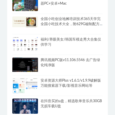
安卓大师兄影视影院v3.4.3 v3超清画质
破解VIP会员解锁版
植物大战僵尸杂交版v3.2.1魔改版+修改
器PC+安卓+Mac
全国小吃创业地摊培训技术365天学完
全国小吃技术大全，附629G秘制配方
+摆摊秘籍
福利/养眼美女/韩国车模走秀大合集仅
供学习
腾讯视频PC版v11.106.5546 去广告绿
化纯净版
安卓资源大师Plus v1.6.1/v1.9.9破解版
万能搜索器下载/影视音乐网站等