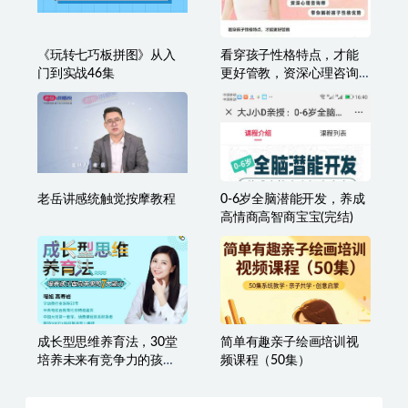
【中小学公共安全教育】
6个月-1岁+宝宝辅食知识
安全游泳防溺水急救视频
大全
教学
《玩转七巧板拼图》从入
看穿孩子性格特点，才能
门到实战46集
更好管教，资深心理咨询
师带你解析孩子性格优势
老岳讲感统触觉按摩教程
0-6岁全脑潜能开发，养成
高情商高智商宝宝(完结)