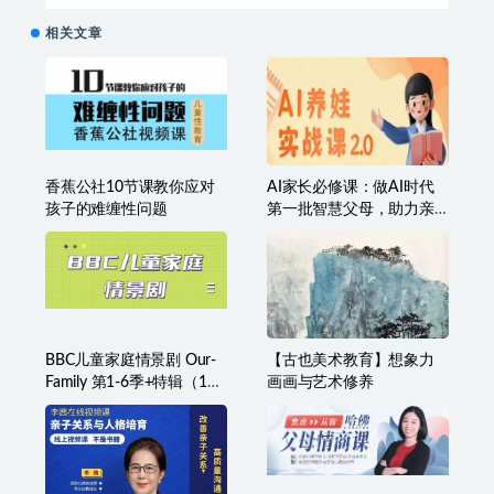
气质提升 提升精气神的气质调理小课
下一篇
6个月-1岁+宝宝辅食知识大全
相关文章
香蕉公社10节课教你应对
AI家长必修课：做AI时代
孩子的难缠性问题
第一批智慧父母，助力亲
子育儿技能提升
BBC儿童家庭情景剧 Our-
【古也美术教育】想象力