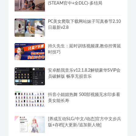
偶像女友-豪华正式版-V2.6.2-最终分支-
终章2DLC-重制-(官中+全DLC-终章
DLC-分支DLC)-和女神谈恋爱-锁区
鸡肉游戏:炸鸡外卖员-Build.14526369-
(STEAM官中+全DLC)-多结局
PC美女爬取下载网站妹子写真春节2.10
日最新v2.8
持久先生：延时训练视频课,教你控菁延
时技巧
安卓酷我音乐v12.1.8.2解锁豪华SViP会
员破解版 畅享无损音乐
抖音小姐姐热舞 500部视频无水印多看
美女能长寿