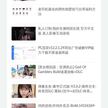
合集3000+网页版永久免费
罗南希好体位上天堂，科学干货体位练
习视频
老司机最全的两性相爱技巧分享福利方
法
私人订制:我的专属韩国女团 官方中文
版 真人影像互动游戏
PC迅雷v12.2.1.2930去广告破解VIP磁
力下载不限速最终版
[美女模拟器：亚洲风云]-God Of
Gamblers Build速通攻略+DLC