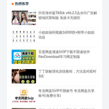
成长型思维养育法，30堂
简单有趣亲子绘画培训视
培养未来有竞争力的孩
频课程（50集）
子，一系列育儿过程难题
解决方案
热榜推荐
抖音海外版TikTok v46.2.5去水印广告解
锁地区限制版 免拔卡无锁区
小姐姐福利视频16000部+附带小姐姐
信息
百度网盘满速SVIP下载不限速软件
PanDownload学习网定制版
丁丁脱敏强化训练教程，方法选对延时
3倍