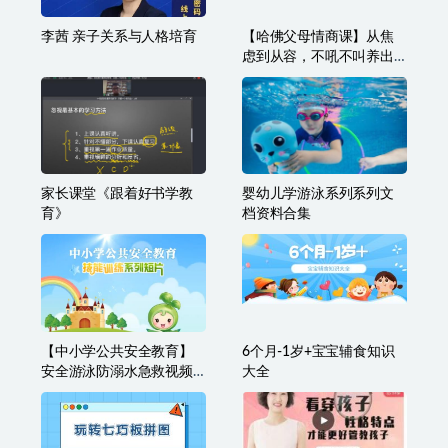
Family 第1-6季+特辑（140
画画与艺术修养
集）
李茜 亲子关系与人格培育
【哈佛父母情商课】从焦
虑到从容，不吼不叫养出
好孩子
家长课堂《跟着好书学教
婴幼儿学游泳系列系列文
育》
档资料合集