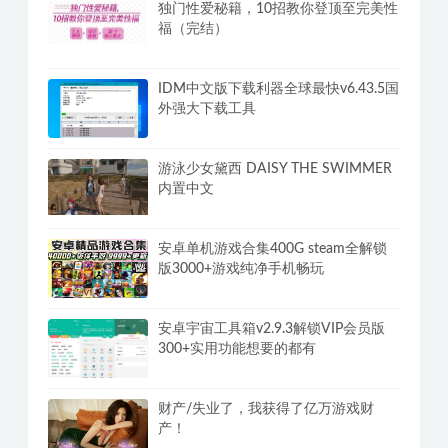
【夜蒲觅爱/Yep! 】Build.15598705|官
方中文|解压即玩|
独门性爱秘籍，10招教你登顶至完美性
福（完结）
IDM中文版下载利器全球最快v6.43.5国
外强大下载工具
游泳少女黛西 DAISY THE SWIMMER
内置中文
安卓单机游戏合集400G steam全解锁
版3000+游戏纯净手机畅玩
安卓宇宙工具箱v2.9.3解锁VIP会员版